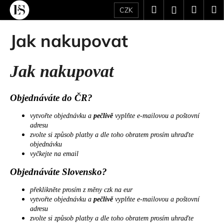
K
Přejít
Hledat
Náku
M
Přihlášení
CZK
na
o
obsah
Zpět
Zpět
košík
š
Jak nakupovat
í
C
k
o
Jak nakupovat
p
o
Objednáváte do ČR?
t
vytvořte objednávku a
pečlivě
vyplňte e-mailovou a poštovní
ř
adresu
e
zvolte si způsob platby a dle toho obratem prosím uhraďte
b
objednávku
vyčkejte na email
u
j
Objednáváte Slovensko?
e
překlikněte prosím z měny czk na eur
t
vytvořte objednávku a
pečlivě
vyplňte e-mailovou a poštovní
e
adresu
zvolte si způsob platby a dle toho obratem prosím uhraďte
n