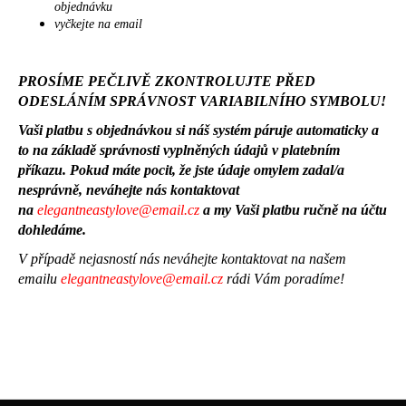
objednávku
a
vyčkejte na email
j
í
PROSÍME PEČLIVĚ ZKONTROLUJTE PŘED
t
ODESLÁNÍM SPRÁVNOST VARIABILNÍHO SYMBOLU!
?
Vaši platbu s objednávkou si náš systém páruje automaticky a
to na základě správnosti vyplněných údajů v platebním
příkazu. Pokud máte pocit, že jste údaje omylem zadal/a
nesprávně, neváhejte nás kontaktovat
HLEDAT
na
elegantneastylove@email.cz
a my Vaši platbu ručně na účtu
dohledáme.
V případě nejasností nás neváhejte kontaktovat na našem
emailu
elegantneastylove@email.cz
rádi Vám poradíme!
D
o
p
o
r
u