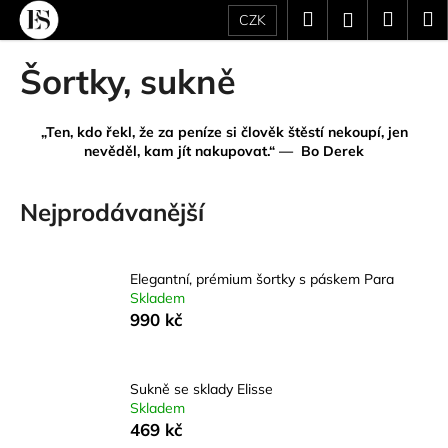
K
Přejít
Hledat
Náku
M
Přihlášení
CZK
na
o
obsah
Zpět
Zpět
košík
š
Šortky, sukně
í
C
k
o
„Ten, kdo řekl, že za peníze si člověk štěstí nekoupí, jen
nevěděl, kam jít nakupovat.“ — Bo Derek
p
o
Nejprodávanější
t
ř
e
Elegantní, prémium šortky s páskem Para
b
Skladem
u
990 kč
j
e
Sukně se sklady Elisse
t
Skladem
e
469 kč
n