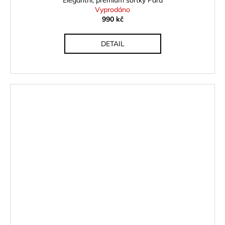
Elegantní, prémium šortky Para
Vyprodáno
990 kč
DETAIL