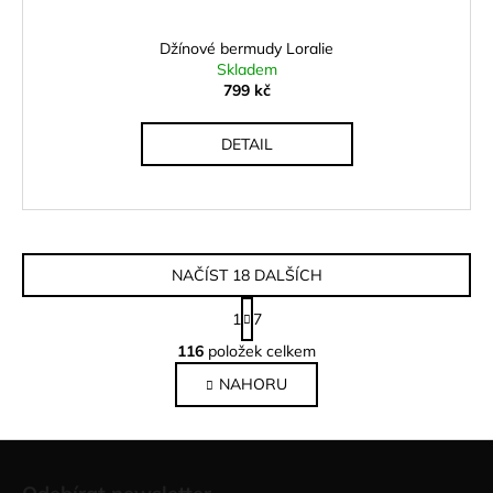
Džínové bermudy Loralie
Skladem
799 kč
DETAIL
NAČÍST 18 DALŠÍCH
S
1
7
t
O
r
116
položek celkem
v
á
NAHORU
l
n
k
á
o
d
Z
v
a
á
á
c