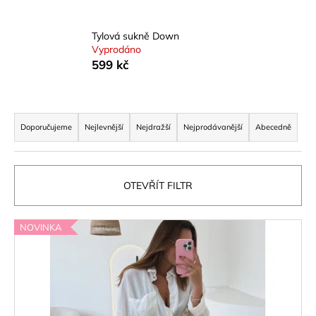
a
j
Tylová sukně Down
Vyprodáno
í
599 kč
t
?
Ř
a
Doporučujeme
Nejlevnější
Nejdražší
Nejprodávanější
Abecedně
z
e
HLEDAT
n
OTEVŘÍT FILTR
í
p
D
V
NOVINKA
r
o
ý
p
o
p
o
d
i
r
u
s
u
k