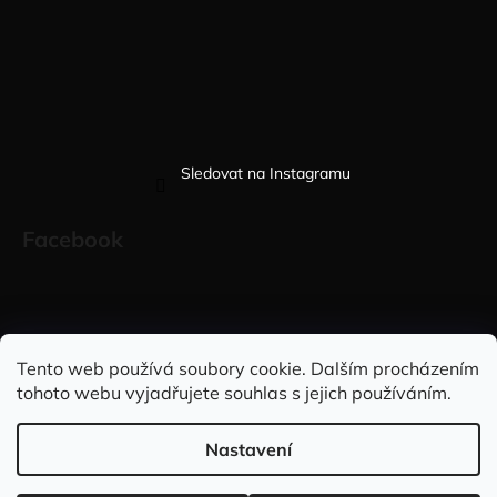
Sledovat na Instagramu
Facebook
Sleduj nás na INSTAGRAMU
Sleduj nás na FACEBOOKU
Tento web používá soubory cookie. Dalším procházením
tohoto webu vyjadřujete souhlas s jejich používáním.
INFORMACE PRO VÁS
Nastavení
Vytvořil Shoptet