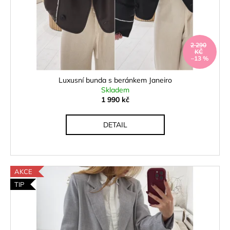
2 290
KČ
–13 %
Luxusní bunda s beránkem Janeiro
Skladem
1 990 kč
DETAIL
AKCE
TIP