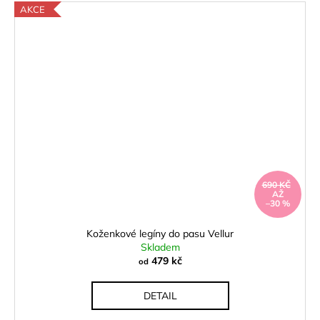
AKCE
690 KČ
AŽ
–30 %
Koženkové legíny do pasu Vellur
Skladem
479 kč
od
DETAIL