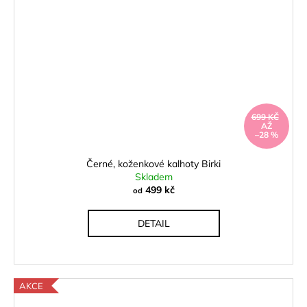
699 KČ
AŽ
–28 %
Černé, koženkové kalhoty Birki
Skladem
499 kč
od
DETAIL
AKCE