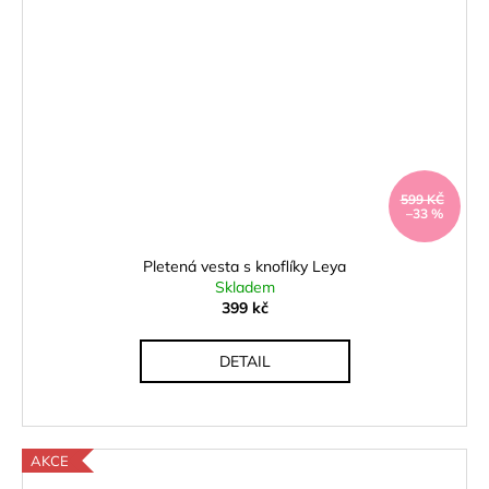
599 KČ
–33 %
Pletená vesta s knoflíky Leya
Skladem
399 kč
DETAIL
AKCE