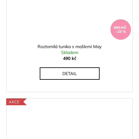
690 KČ
–28 %
Roztomilá tunika s mašlemi May
Skladem
490 kč
DETAIL
AKCE