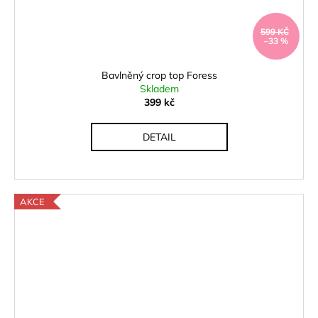
599 KČ
–33 %
Bavlněný crop top Foress
Skladem
399 kč
DETAIL
AKCE