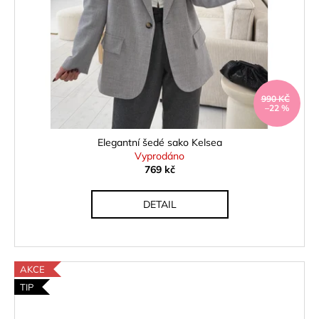
990 KČ
–22 %
Elegantní šedé sako Kelsea
Vyprodáno
769 kč
DETAIL
AKCE
TIP