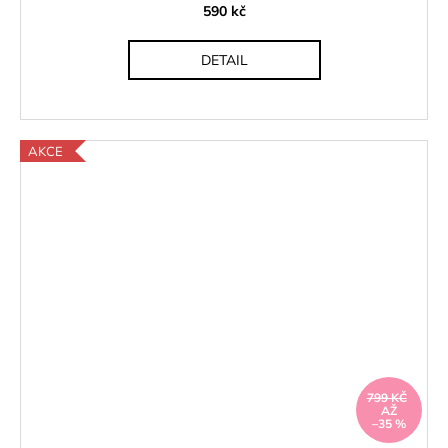
590 kč
DETAIL
AKCE
799 KČ
AŽ
–35 %