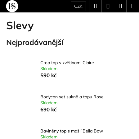
K
Přejít
Hledat
Náku
M
Přihlášení
CZK
na
o
obsah
Zpět
Zpět
košík
š
Slevy
í
C
k
Nejprodávanější
o
p
o
Crop top s květinami Claire
t
Skladem
ř
590 kč
e
b
u
Bodycon set sukně a topu Rose
Skladem
j
690 kč
e
t
e
Bavlněný top s mašlí Bella Bow
Skladem
n