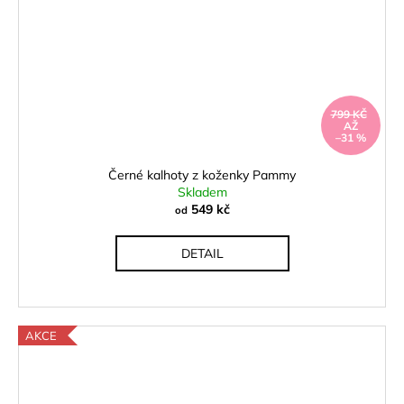
799 KČ
AŽ
–31 %
Černé kalhoty z koženky Pammy
Skladem
549 kč
od
DETAIL
AKCE