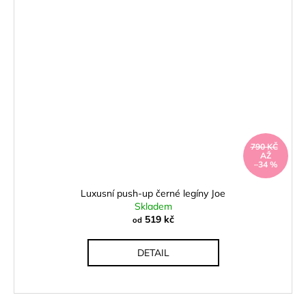
790 KČ
AŽ
–34 %
Luxusní push-up černé legíny Joe
Skladem
519 kč
od
DETAIL