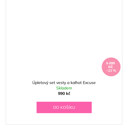
1 299
KČ
–23 %
Úpletový set vesty a kalhot Excuse
Skladem
990 kč
DO KOŠÍKU