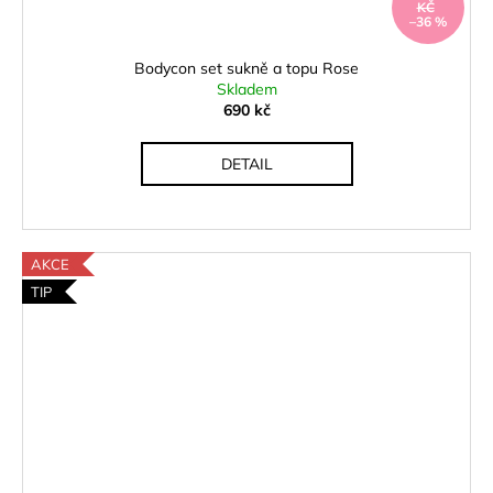
KČ
–36 %
Bodycon set sukně a topu Rose
Skladem
690 kč
DETAIL
AKCE
TIP