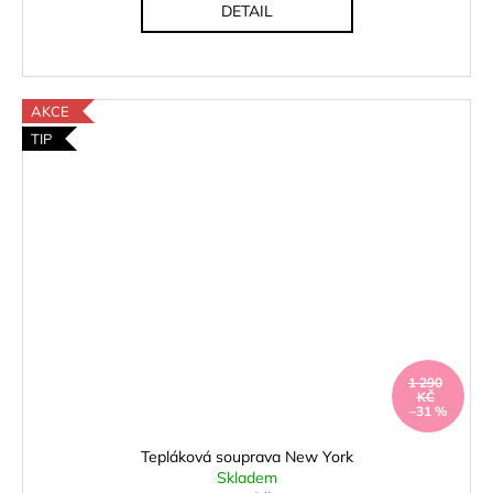
DETAIL
AKCE
TIP
1 290
KČ
–31 %
Tepláková souprava New York
Skladem