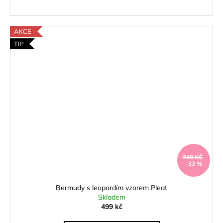
AKCE
TIP
749 KČ
–33 %
Bermudy s leopardím vzorem Pleat
Skladem
499 kč