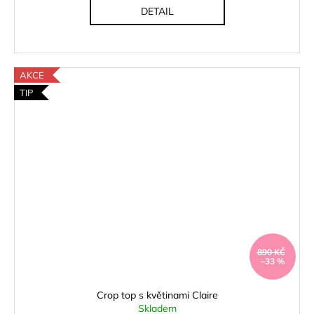
DETAIL
AKCE
TIP
890 KČ
–33 %
Crop top s květinami Claire
Skladem