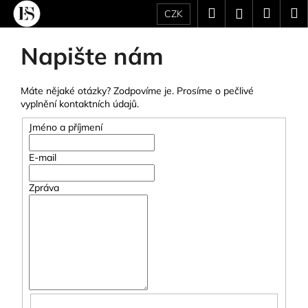
K
Přejít
Hledat
Náku
M
Přihlášení
CZK
na
o
obsah
Zpět
Zpět
košík
š
P
Napište nám
í
o
C
k
s
o
Máte nějaké otázky? Zodpovíme je. Prosíme o pečlivé
t
vyplnění kontaktních údajů.
p
r
o
Jméno a příjmení
a
t
n
E-mail
ř
n
e
Zpráva
í
b
p
u
a
j
n
e
e
t
l
e
n