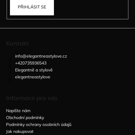
č
u
PŘIHLÁSIT SE
j
e
m
e
Kontakt
ČERNÉ
info
@
elegantneastylove.cz
KOŠILOVÉ
ŠATY
+420735936543
ORISELLE
Elegantně a stylově
899
elegantneastylove
kč
Informace pro vás
Napište nám
Obchodní podmínky
Podmínky ochrany osobních údajů
Jak nakupovat