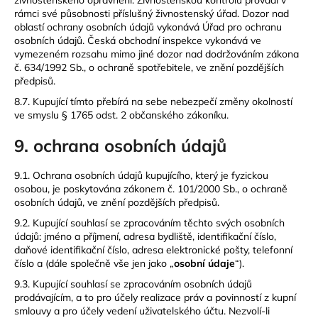
živnostenského oprávnění. Živnostenskou kontrolu provádí v
rámci své působnosti příslušný živnostenský úřad. Dozor nad
oblastí ochrany osobních údajů vykonává Úřad pro ochranu
osobních údajů. Česká obchodní inspekce vykonává ve
vymezeném rozsahu mimo jiné dozor nad dodržováním zákona
č. 634/1992 Sb., o ochraně spotřebitele, ve znění pozdějších
předpisů.
8.7. Kupující tímto přebírá na sebe nebezpečí změny okolností
ve smyslu § 1765 odst. 2 občanského zákoníku.
9. ochrana osobních údajů
9.1. Ochrana osobních údajů kupujícího, který je fyzickou
osobou, je poskytována zákonem č. 101/2000 Sb., o ochraně
osobních údajů, ve znění pozdějších předpisů.
9.2. Kupující souhlasí se zpracováním těchto svých osobních
údajů: jméno a příjmení, adresa bydliště, identifikační číslo,
daňové identifikační číslo, adresa elektronické pošty, telefonní
číslo a (dále společně vše jen jako „
osobní údaje
“).
9.3. Kupující souhlasí se zpracováním osobních údajů
prodávajícím, a to pro účely realizace práv a povinností z kupní
smlouvy a pro účely vedení uživatelského účtu. Nezvolí-li