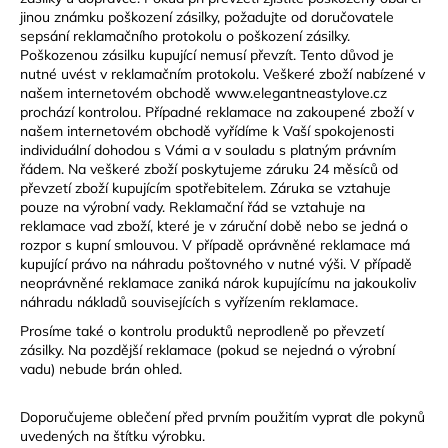
jinou známku poškození zásilky, požadujte od doručovatele
sepsání reklamačního protokolu o poškození zásilky.
Poškozenou zásilku kupující nemusí převzít. Tento důvod je
nutné uvést v reklamačním protokolu. Veškeré zboží nabízené v
našem internetovém obchodě www.elegantneastylove.cz
prochází kontrolou. Případné reklamace na zakoupené zboží v
našem internetovém obchodě vyřídíme k Vaší spokojenosti
individuální dohodou s Vámi a v souladu s platným právním
řádem. Na veškeré zboží poskytujeme záruku 24 měsíců od
převzetí zboží kupujícím spotřebitelem. Záruka se vztahuje
pouze na výrobní vady. Reklamační řád se vztahuje na
reklamace vad zboží, které je v záruční době nebo se jedná o
rozpor s kupní smlouvou. V případě oprávněné reklamace má
kupující právo na náhradu poštovného v nutné výši. V případě
neoprávněné reklamace zaniká nárok kupujícímu na jakoukoliv
náhradu nákladů souvisejících s vyřízením reklamace.
Prosíme také o kontrolu produktů neprodleně po převzetí
zásilky. Na pozdější reklamace (pokud se nejedná o výrobní
vadu) nebude brán ohled.
Doporučujeme oblečení před prvním použitím vyprat dle pokynů
uvedených na štítku výrobku.