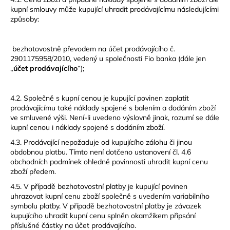
kupní smlouvy může kupující uhradit prodávajícímu následujícími
způsoby:
bezhotovostně převodem na účet prodávajícího č.
2901175958/2010, vedený u společnosti Fio banka (dále jen
„
účet prodávajícího
“);
4.2. Společně s kupní cenou je kupující povinen zaplatit
prodávajícímu také náklady spojené s balením a dodáním zboží
ve smluvené výši. Není-li uvedeno výslovně jinak, rozumí se dále
kupní cenou i náklady spojené s dodáním zboží.
4.3. Prodávající nepožaduje od kupujícího zálohu či jinou
obdobnou platbu. Tímto není dotčeno ustanovení čl. 4.6
obchodních podmínek ohledně povinnosti uhradit kupní cenu
zboží předem.
4.5. V případě bezhotovostní platby je kupující povinen
uhrazovat kupní cenu zboží společně s uvedením variabilního
symbolu platby. V případě bezhotovostní platby je závazek
kupujícího uhradit kupní cenu splněn okamžikem připsání
příslušné částky na účet prodávajícího.