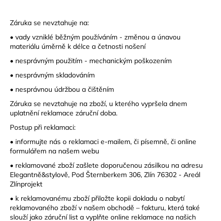
Záruka se nevztahuje na:
• vady vzniklé běžným používáním - změnou a únavou
materiálu úměrně k délce a četnosti nošení
• nesprávným použitím - mechanickým poškozením
• nesprávným skladováním
• nesprávnou údržbou a čištěním
Záruka se nevztahuje na zboží, u kterého vypršela dnem
uplatnění reklamace záruční doba.
Postup při reklamaci:
• informujte nás o reklamaci e-mailem, či písemně, či online
formulářem na našem webu
• reklamované zboží zašlete doporučenou zásilkou na adresu
Elegantně&stylově, Pod Šternberkem 306, Zlín 76302 - Areál
Zlínprojekt
• k reklamovanému zboží přiložte kopii dokladu o nabytí
reklamovaného zboží v našem obchodě – fakturu, která také
slouží jako záruční list a vyplňte online reklamace na našich