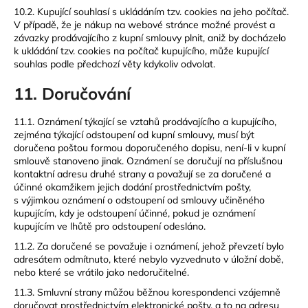
10.2. Kupující souhlasí s ukládáním tzv. cookies na jeho počítač.
V případě, že je nákup na webové stránce možné provést a
závazky prodávajícího z kupní smlouvy plnit, aniž by docházelo
k ukládání tzv. cookies na počítač kupujícího, může kupující
souhlas podle předchozí věty kdykoliv odvolat.
11. Doručování
11.1. Oznámení týkající se vztahů prodávajícího a kupujícího,
zejména týkající odstoupení od kupní smlouvy, musí být
doručena poštou formou doporučeného dopisu, není-li v kupní
smlouvě stanoveno jinak. Oznámení se doručují na příslušnou
kontaktní adresu druhé strany a považují se za doručené a
účinné okamžikem jejich dodání prostřednictvím pošty,
s výjimkou oznámení o odstoupení od smlouvy učiněného
kupujícím, kdy je odstoupení účinné, pokud je oznámení
kupujícím ve lhůtě pro odstoupení odesláno.
11.2. Za doručené se považuje i oznámení, jehož převzetí bylo
adresátem odmítnuto, které nebylo vyzvednuto v úložní době,
nebo které se vrátilo jako nedoručitelné.
11.3. Smluvní strany můžou běžnou korespondenci vzájemně
doručovat prostřednictvím elektronické pošty, a to na adresu