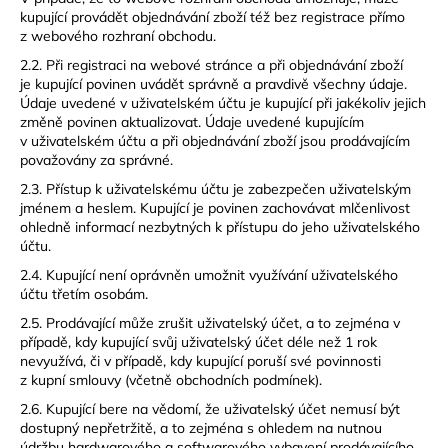
kupující provádět objednávání zboží též bez registrace přímo
z webového rozhraní obchodu.
2.2. Při registraci na webové stránce a při objednávání zboží
je kupující povinen uvádět správně a pravdivě všechny údaje.
Údaje uvedené v uživatelském účtu je kupující při jakékoliv jejich
změně povinen aktualizovat. Údaje uvedené kupujícím
v uživatelském účtu a při objednávání zboží jsou prodávajícím
považovány za správné.
2.3. Přístup k uživatelskému účtu je zabezpečen uživatelským
jménem a heslem. Kupující je povinen zachovávat mlčenlivost
ohledně informací nezbytných k přístupu do jeho uživatelského
účtu.
2.4. Kupující není oprávněn umožnit využívání uživatelského
účtu třetím osobám.
2.5. Prodávající může zrušit uživatelský účet, a to zejména v
případě, kdy kupující svůj uživatelský účet déle než 1 rok
nevyužívá, či v případě, kdy kupující poruší své povinnosti
z kupní smlouvy (včetně obchodních podmínek).
2.6. Kupující bere na vědomí, že uživatelský účet nemusí být
dostupný nepřetržitě, a to zejména s ohledem na nutnou
údržbu hardwarového a softwarového vybavení prodávajícího,