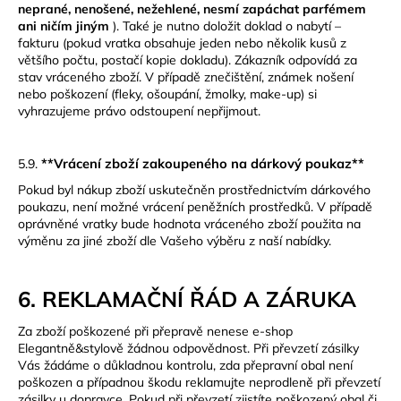
neprané, nenošené, nežehlené, nesmí zapáchat parfémem
ani ničím jiným
). Také je nutno doložit doklad o nabytí –
fakturu (pokud vratka obsahuje jeden nebo několik kusů z
většího počtu, postačí kopie dokladu).
Zákazník odpovídá za
stav vráceného zboží. V případě znečištění, známek nošení
nebo poškození (fleky, ošoupání, žmolky, make-up) si
vyhrazujeme právo odstoupení nepřijmout.
**Vrácení zboží zakoupeného na dárkový poukaz**
5.9.
Pokud byl nákup zboží uskutečněn prostřednictvím dárkového
poukazu, není možné vrácení peněžních prostředků. V případě
oprávněné vratky bude hodnota vráceného zboží použita na
výměnu za jiné zboží dle Vašeho výběru z naší nabídky.
6. REKLAMAČNÍ ŘÁD A ZÁRUKA
Za zboží poškozené při přepravě nenese e-shop
Elegantně&stylově žádnou odpovědnost. Při převzetí zásilky
Vás žádáme o důkladnou kontrolu, zda přepravní obal není
poškozen a případnou škodu reklamujte neprodleně při převzetí
zásilky u dopravce. Pokud při převzetí zjistíte poškozený obal či