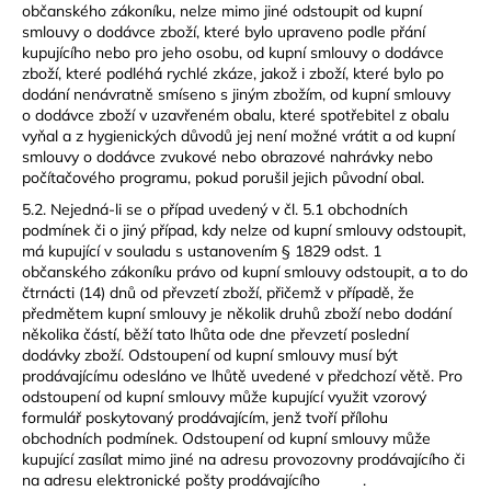
občanského zákoníku, nelze mimo jiné odstoupit od kupní
smlouvy o dodávce zboží, které bylo upraveno podle přání
kupujícího nebo pro jeho osobu, od kupní smlouvy o dodávce
zboží, které podléhá rychlé zkáze, jakož i zboží, které bylo po
dodání nenávratně smíseno s jiným zbožím, od kupní smlouvy
o dodávce zboží v uzavřeném obalu, které spotřebitel z obalu
vyňal a z hygienických důvodů jej není možné vrátit a od kupní
smlouvy o dodávce zvukové nebo obrazové nahrávky nebo
počítačového programu, pokud porušil jejich původní obal.
5.2. Nejedná-li se o případ uvedený v čl. 5.1 obchodních
podmínek či o jiný případ, kdy nelze od kupní smlouvy odstoupit,
má kupující v souladu s ustanovením § 1829 odst. 1
občanského zákoníku právo od kupní smlouvy odstoupit, a to do
čtrnácti (14) dnů od převzetí zboží, přičemž v případě, že
předmětem kupní smlouvy je několik druhů zboží nebo dodání
několika částí, běží tato lhůta ode dne převzetí poslední
dodávky zboží. Odstoupení od kupní smlouvy musí být
prodávajícímu odesláno ve lhůtě uvedené v předchozí větě. Pro
odstoupení od kupní smlouvy může kupující využit vzorový
formulář poskytovaný prodávajícím, jenž tvoří přílohu
obchodních podmínek. Odstoupení od kupní smlouvy může
kupující zasílat mimo jiné na adresu provozovny prodávajícího či
na adresu elektronické pošty prodávajícího .