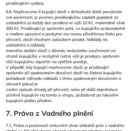
prodávajícím vydány.
6.6.
Nepřevezme-li kupující zboží v dohodnuté době porušením
své povinnosti, je povinen prodávajícímu zaplatit poplatek za
uskladnění za každý den prodlení ve výši 10 Kč, maximálně však
300 Kč, Prodávající je oprávněn poté, co kupujícího prokazatelně
e-mailem upozorní a poskytne mu novou přiměřenou lhůtu pro
převzetí, zboží vhodným způsobem prodat. Náklady na
uskladnění a náklady
marného dodání zboží z důvodu nedostatku součinnosti na
straně kupujícího v nezbytně nutné výši je prodejce oprávněn
vůči kupujícímu započíst na výtěžek prodeje.
V případě, kdy kupující nepřevezme zboží, je prodávající
oprávněn při opakovaném doručení zboží na žádost kupujícího
požadovat náhradu nákladů s tímto opakovaným doručením a
zároveň pokud je
zvolen způsob úhrady při převzetí, nebo při další objednávce
učiněné kupujícím na tomto e-shopu, požadovat po takovém
kupujícím platbu předem.
7. Práva z Vadného plnění
7.1. Práva a povinnosti smluvních stran ohledně práv z vadného