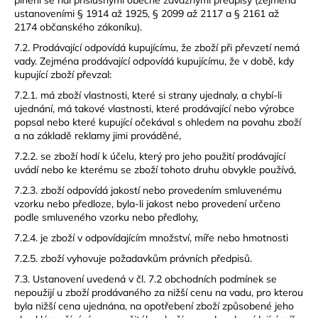
plnění se řídí příslušnými obecně závaznými předpisy (zejména
ustanoveními § 1914 až 1925, § 2099 až 2117 a § 2161 až
2174 občanského zákoníku).
7.2. Prodávající odpovídá kupujícímu, že zboží při převzetí nemá
vady. Zejména prodávající odpovídá kupujícímu, že v době, kdy
kupující zboží převzal:
7.2.1. má zboží vlastnosti, které si strany ujednaly, a chybí-li
ujednání, má takové vlastnosti, které prodávající nebo výrobce
popsal nebo které kupující očekával s ohledem na povahu zboží
a na základě reklamy jimi prováděné,
7.2.2. se zboží hodí k účelu, který pro jeho použití prodávající
uvádí nebo ke kterému se zboží tohoto druhu obvykle používá,
7.2.3. zboží odpovídá jakostí nebo provedením smluvenému
vzorku nebo předloze, byla-li jakost nebo provedení určeno
podle smluveného vzorku nebo předlohy,
7.2.4. je zboží v odpovídajícím množství, míře nebo hmotnosti
7.2.5. zboží vyhovuje požadavkům právních předpisů.
7.3. Ustanovení uvedená v čl. 7.2 obchodních podmínek se
nepoužijí u zboží prodávaného za nižší cenu na vadu, pro kterou
byla nižší cena ujednána, na opotřebení zboží způsobené jeho