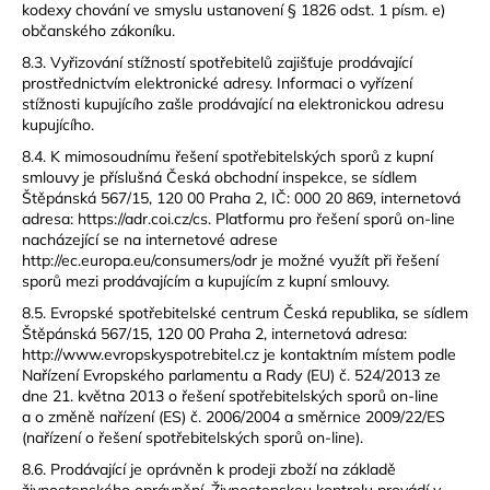
kodexy chování ve smyslu ustanovení § 1826 odst. 1 písm. e)
občanského zákoníku.
8.3. Vyřizování stížností spotřebitelů zajišťuje prodávající
prostřednictvím elektronické adresy. Informaci o vyřízení
stížnosti kupujícího zašle prodávající na elektronickou adresu
kupujícího.
8.4. K mimosoudnímu řešení spotřebitelských sporů z kupní
smlouvy je příslušná Česká obchodní inspekce, se sídlem
Štěpánská 567/15, 120 00 Praha 2, IČ: 000 20 869, internetová
adresa: https://adr.coi.cz/cs. Platformu pro řešení sporů on-line
nacházející se na internetové adrese
http://ec.europa.eu/consumers/odr je možné využít při řešení
sporů mezi prodávajícím a kupujícím z kupní smlouvy.
8.5. Evropské spotřebitelské centrum Česká republika, se sídlem
Štěpánská 567/15, 120 00 Praha 2, internetová adresa:
http://www.evropskyspotrebitel.cz je kontaktním místem podle
Nařízení Evropského parlamentu a Rady (EU) č. 524/2013 ze
dne 21. května 2013 o řešení spotřebitelských sporů on-line
a o změně nařízení (ES) č. 2006/2004 a směrnice 2009/22/ES
(nařízení o řešení spotřebitelských sporů on-line).
8.6. Prodávající je oprávněn k prodeji zboží na základě