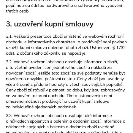
popř. nutnou údržbu hardwarového a softwarového vybavení
třetích osob.
3. uzavření kupní smlouvy
3.1. Veškerá prezentace zboží umístěná ve webovém rozhraní
obchodu je informativního charakteru a prodávající není povinen
uzavřít kupní smlouvu ohledně tohoto zboží. Ustanovení § 1732
odst. 2 občanského zákoníku se nepoužije.
3.2. Webové rozhraní obchodu obsahuje informace o zboží,
a to včetně uvedení cen jednotlivého zboží a nákladů za
navrácení zboží, jestliže toto zboží ze své podstaty nemůže být
navráceno obvyklou poštovní cestou. Ceny zboží jsou uvedeny
včetně daně z přidané hodnoty a všech souvisejících poplatků.
Ceny zboží zůstávají v platnosti po dobu, kdy jsou zobrazovány
ve webovém rozhraní obchodu. Tímto ustanovením není
omezena možnost prodávajícího uzavřít kupní smlouvu
za individuálně sjednaných podmínek.
3.3. Webové rozhraní obchodu obsahuje také informace
o nákladech spojených s balením a dodáním zboží. Informace o
nákladech spojených s balením a dodáním zboží uvedené
ve webovém rozhraní obchodu platí pouze v případech, kdy je