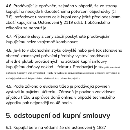
4.6. Prodávající je oprávněn, zejména v případě, že ze strany
kupujícího nedojde k dodatečnému potvrzení objednávky (čl.
3.8), požadovat uhrazení celé kupní ceny ještě před odesláním
zboží kupujícímu. Ustanovení § 2119 odst. 1 občanského
zákoníku se nepoužije.
4.7. Případné slevy z ceny zboží poskytnuté prodávajícím
kupujícímu nelze vzájemně kombinovat.
4.8. Je-li to v obchodním styku obvyklé nebo je-li tak stanoveno
obecně závaznými právními předpisy, vystaví prodávající
ohledně plateb prováděných na základě kupní smlouvy
kupujícímu daňový doklad – fakturu. Prodávající je
21% plátcem daně
z přidané hodnoty. Daňový doklad – fakturu vystaví prodávající kupujícímu po uhrazení ceny zboží a
zašle jej v elektronické podobě na elektronickou adresu kupujícího.
4.9. Podle zákona o evidenci tržeb je prodávající povinen
vystavit kupujícímu účtenku. Zároveň je povinen zaevidovat
přijatou tržbu u správce daně online; v případě technického
výpadku pak nejpozději do 48 hodin.
5. odstoupení od kupní smlouvy
5.1. Kupující bere na vědomí, že dle ustanovení § 1837