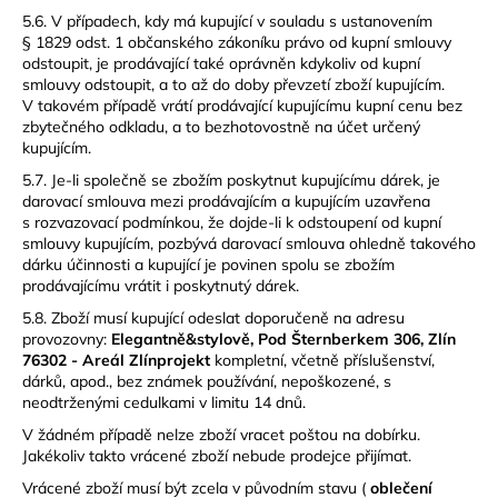
5.6. V případech, kdy má kupující v souladu s ustanovením
§ 1829 odst. 1 občanského zákoníku právo od kupní smlouvy
odstoupit, je prodávající také oprávněn kdykoliv od kupní
smlouvy odstoupit, a to až do doby převzetí zboží kupujícím.
V takovém případě vrátí prodávající kupujícímu kupní cenu bez
zbytečného odkladu, a to bezhotovostně na účet určený
kupujícím.
5.7. Je-li společně se zbožím poskytnut kupujícímu dárek, je
darovací smlouva mezi prodávajícím a kupujícím uzavřena
s rozvazovací podmínkou, že dojde-li k odstoupení od kupní
smlouvy kupujícím, pozbývá darovací smlouva ohledně takového
dárku účinnosti a kupující je povinen spolu se zbožím
prodávajícímu vrátit i poskytnutý dárek.
5.8.
Zboží musí kupující odeslat doporučeně na adresu
provozovny:
Elegantně
&stylově, Pod Šternberkem 306, Zlín
76302 - Areál Zlínprojekt
kompletní, včetně příslušenství,
dárků, apod., bez známek používání, nepoškozené, s
neodtrženými cedulkami v limitu 14 dnů.
V žádném případě nelze zboží vracet poštou na dobírku.
Jakékoliv takto vrácené zboží nebude prodejce přijímat.
Vrácené zboží musí být zcela v původním stavu (
oblečení