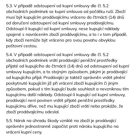
5.3. V případě odstoupení od kupní smlouvy dle čl. 5.2
obchodních podmínek se kupní smlouva od počátku ruší. Zboží
musí být kupujícím prodávajícímu vráceno do čtrnácti (14) dnů
od doručení odstoupení od kupní smlouvy prodávajícímu.
Odstoupí-li kupující od kupní smlouvy, nese kupující náklady
spojené s navrácením zboží prodávajícímu, a to i v tom případě,
kdy zboží nemůže být vráceno pro svou povahu obvyklou
poštovní cestou.
5.4. V případě odstoupení od kupní smlouvy dle čl. 5.2
obchodních podmínek vrátí prodávající peněžní prostředky
přijaté od kupujícího do čtrnácti (14) dnů od odstoupení od kupní
smlouvy kupujícím, a to stejným způsobem, jakým je prodávající
od kupujícího přijal. Prodávající je taktéž oprávněn vrátit plnění
poskytnuté kupujícím již při vrácení zboží kupujícím či jiným
způsobem, pokud s tím kupující bude souhlasit a nevzniknou tím
kupujícímu další náklady. Odstoupí-li kupující od kupní smlouvy,
prodávající není povinen vrátit přijaté peněžní prostředky
kupujícímu dříve, než mu kupující zboží vrátí nebo prokáže, že
zboží prodávajícímu odeslal.
5.5. Nárok na úhradu škody vzniklé na zboží je prodávající
oprávněn jednostranně započíst proti nároku kupujícího na
vrácení kupní ceny.