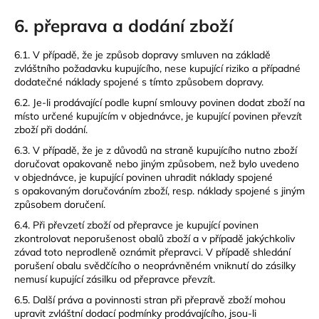
6. přeprava a dodání zboží
6.1. V případě, že je způsob dopravy smluven na základě
zvláštního požadavku kupujícího, nese kupující riziko a případné
dodatečné náklady spojené s tímto způsobem dopravy.
6.2. Je-li prodávající podle kupní smlouvy povinen dodat zboží na
místo určené kupujícím v objednávce, je kupující povinen převzít
zboží při dodání.
6.3. V případě, že je z důvodů na straně kupujícího nutno zboží
doručovat opakovaně nebo jiným způsobem, než bylo uvedeno
v objednávce, je kupující povinen uhradit náklady spojené
s opakovaným doručováním zboží, resp. náklady spojené s jiným
způsobem doručení.
6.4. Při převzetí zboží od přepravce je kupující povinen
zkontrolovat neporušenost obalů zboží a v případě jakýchkoliv
závad toto neprodleně oznámit přepravci. V případě shledání
porušení obalu svědčícího o neoprávněném vniknutí do zásilky
nemusí kupující zásilku od přepravce převzít.
6.5. Další práva a povinnosti stran při přepravě zboží mohou
upravit zvláštní dodací podmínky prodávajícího, jsou-li