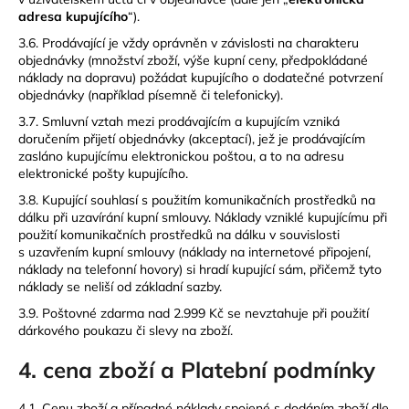
adresa kupujícího
“).
3.6. Prodávající je vždy oprávněn v závislosti na charakteru
objednávky (množství zboží, výše kupní ceny, předpokládané
náklady na dopravu) požádat kupujícího o dodatečné potvrzení
objednávky (například písemně či telefonicky).
3.7. Smluvní vztah mezi prodávajícím a kupujícím vzniká
doručením přijetí objednávky (akceptací), jež je prodávajícím
zasláno kupujícímu elektronickou poštou, a to na adresu
elektronické pošty kupujícího.
3.8. Kupující souhlasí s použitím komunikačních prostředků na
dálku při uzavírání kupní smlouvy. Náklady vzniklé kupujícímu při
použití komunikačních prostředků na dálku v souvislosti
s uzavřením kupní smlouvy (náklady na internetové připojení,
náklady na telefonní hovory) si hradí kupující sám, přičemž tyto
náklady se neliší od základní sazby.
3.9. Poštovné zdarma nad 2.999 Kč se nevztahuje při použití
dárkového poukazu či slevy na zboží.
4. cena zboží a Platební podmínky
4.1. Cenu zboží a případné náklady spojené s dodáním zboží dle