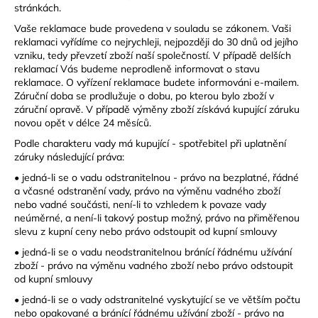
stránkách.
Vaše reklamace bude provedena v souladu se zákonem. Vaši
reklamaci vyřídíme co nejrychleji, nejpozději do 30 dnů od jejího
vzniku, tedy převzetí zboží naší společností. V případě delších
reklamací Vás budeme neprodleně informovat o stavu
reklamace. O vyřízení reklamace budete informováni e-mailem.
Záruční doba se prodlužuje o dobu, po kterou bylo zboží v
záruční opravě. V případě výměny zboží získává kupující záruku
novou opět v délce 24 měsíců.
Podle charakteru vady má kupující - spotřebitel při uplatnění
záruky následující práva:
• jedná-li se o vadu odstranitelnou - právo na bezplatné, řádné
a včasné odstranění vady, právo na výměnu vadného zboží
nebo vadné součásti, není-li to vzhledem k povaze vady
neúměrné, a není-li takový postup možný, právo na přiměřenou
slevu z kupní ceny nebo právo odstoupit od kupní smlouvy
• jedná-li se o vadu neodstranitelnou bránící řádnému užívání
zboží - právo na výměnu vadného zboží nebo právo odstoupit
od kupní smlouvy
• jedná-li se o vady odstranitelné vyskytující se ve větším počtu
nebo opakované a bránící řádnému užívání zboží - právo na