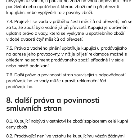
obvyklým užíváním, u použitého zboží na vadu odpovídající míře
používání nebo opotřebení, kterou zboží mělo při převzetí
kupujícím, nebo vyplývá-li to z povahy zboží.
7.4. Projeví-li se vada v průběhu šesti měsíců od převzetí, má se
za to, že zboží bylo vadné již při převzetí. Kupující je oprávněn
uplatnit právo z vady, která se vyskytne u spotřebního zboží
v době dvaceti čtyř měsíců od převzetí.
7.5. Práva z vadného plnění uplatňuje kupující u prodávajícího
na adrese jeho provozovny, v níž je přijetí reklamace možné s
ohledem na sortiment prodávaného zboží, případně i v sídle
nebo místě podnikání.
7.6. Další práva a povinnosti stran související s odpovědností
prodávajícího za vady může upravit reklamační řád
prodávajícího.
8. další práva a povinnosti
smluvních stran
8.1. Kupující nabývá vlastnictví ke zboží zaplacením celé kupní
ceny zboží
8.2. Prodávající není ve vztahu ke kupujícímu vázán žádnými