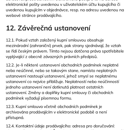
elektronické pošty uvedenou v uživatelském účtu kupujícího či
uvedenou kupujícím v objednávce, resp. na adresu uvedenou na
webové stránce prodávajícího.
12. Závěrečná ustanovení
12.1. Pokud vztah založený kupní smlouvou obsahuje
mezinárodní (zahraniční) prvek, pak strany sjednávají, že vztah
se řídí českým právem. Tímto nejsou dotčena práva spotřebitele
vyplývající z obecně závazných právních předpisů.
12.2. Je-li některé ustanovení obchodních podmínek neplatné
nebo neúčinné, nebo se takovým stane, namísto neplatných
ustanovení nastoupí ustanovení, jehož smysl se neplatnému
ustanovení co nejvíce přibližuje. Neplatností nebo neúčinností
jednoho ustanovení není dotknutá platnost ostatních
ustanovení. Změny a doplňky kupní smlouvy či obchodních
podmínek vyžadují písemnou formu.
12.3. Kupní smlouva včetně obchodních podmínek je
archivována prodávajícím v elektronické podobě a není
přístupná.
12.4. Kontaktní údaje prodávajícího: adresa pro doručování: