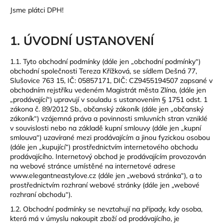
Jsme plátci DPH!
a
j
í
1. ÚVODNÍ USTANOVENÍ
t
1.1. Tyto obchodní podmínky (dále jen „obchodní podmínky“)
?
obchodní společnosti Tereza Křížková, se sídlem Dešná 77,
Slušovice 763 15, IČ: 05857171, DIČ: CZ9455194507 zapsané v
obchodním rejstříku vedeném Magistrát města Zlína, (dále jen
„prodávající“) upravují v souladu s ustanovením § 1751 odst. 1
zákona č. 89/2012 Sb., občanský zákoník (dále jen „občanský
HLEDAT
zákoník“) vzájemná práva a povinnosti smluvních stran vzniklé
v souvislosti nebo na základě kupní smlouvy (dále jen „kupní
smlouva“) uzavírané mezi prodávajícím a jinou fyzickou osobou
(dále jen „kupující“) prostřednictvím internetového obchodu
prodávajícího. Internetový obchod je prodávajícím provozován
D
na webové stránce umístěné na internetové adrese
o
www.elegantneastylove.cz
(dále jen „webová stránka“), a to
p
prostřednictvím rozhraní webové stránky (dále jen „webové
o
rozhraní obchodu“).
r
1.2. Obchodní podmínky se nevztahují na případy, kdy osoba,
u
která má v úmyslu nakoupit zboží od prodávajícího, je