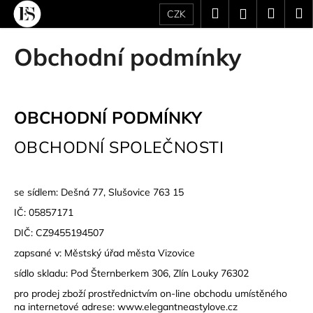
K
Přejít
Hledat
Náku
M
Přihlášení
CZK
na
o
obsah
Zpět
Zpět
košík
š
Obchodní podmínky
í
C
k
o
p
OBCHODNÍ PODMÍNKY
o
OBCHODNÍ SPOLEČNOSTI
t
ř
e
se sídlem: Dešná 77, Slušovice 763 15
b
IČ: 05857171
u
DIČ: CZ9455194507
j
zapsané v: Městský úřad města Vizovice
e
t
sídlo skladu: Pod Šternberkem 306, Zlín Louky 76302
e
pro prodej zboží prostřednictvím on-line obchodu umístěného
na internetové adrese:
www.elegantneastylove.cz
n