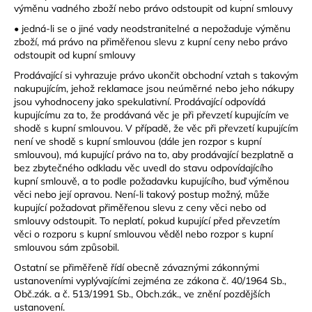
výměnu vadného zboží nebo právo odstoupit od kupní smlouvy
• jedná-li se o jiné vady neodstranitelné a nepožaduje výměnu
zboží, má právo na přiměřenou slevu z kupní ceny nebo právo
odstoupit od kupní smlouvy
Prodávající si vyhrazuje právo ukončit obchodní vztah s takovým
nakupujícím, jehož reklamace jsou neúměrné nebo jeho nákupy
jsou vyhodnoceny jako spekulativní. Prodávající odpovídá
kupujícímu za to, že prodávaná věc je při převzetí kupujícím ve
shodě s kupní smlouvou. V případě, že věc při převzetí kupujícím
není ve shodě s kupní smlouvou (dále jen rozpor s kupní
smlouvou), má kupující právo na to, aby prodávající bezplatně a
bez zbytečného odkladu věc uvedl do stavu odpovídajícího
kupní smlouvě, a to podle požadavku kupujícího, buď výměnou
věci nebo její opravou. Není-li takový postup možný, může
kupující požadovat přiměřenou slevu z ceny věci nebo od
smlouvy odstoupit. To neplatí, pokud kupující před převzetím
věci o rozporu s kupní smlouvou věděl nebo rozpor s kupní
smlouvou sám způsobil.
Ostatní se přiměřeně řídí obecně závaznými zákonnými
ustanoveními vyplývajícími zejména ze zákona č. 40/1964 Sb.,
Obč.zák. a č. 513/1991 Sb., Obch.zák., ve znění pozdějších
ustanovení.