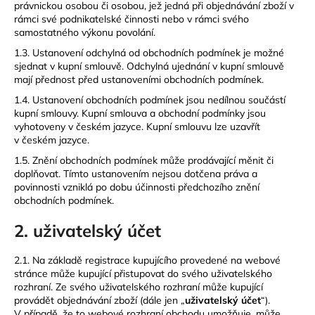
č
právnickou osobou či osobou, jež jedná při objednávání zboží v
u
rámci své podnikatelské činnosti nebo v rámci svého
j
samostatného výkonu povolání.
e
1.3. Ustanovení odchylná od obchodních podmínek je možné
m
sjednat v kupní smlouvě. Odchylná ujednání v kupní smlouvě
e
mají přednost před ustanoveními obchodních podmínek.
1.4. Ustanovení obchodních podmínek jsou nedílnou součástí
kupní smlouvy. Kupní smlouva a obchodní podmínky jsou
ELEGANTNÍ,
vyhotoveny v českém jazyce. Kupní smlouvu lze uzavřít
PRÉMIUM
v českém jazyce.
ŠORTKY
S
1.5. Znění obchodních podmínek může prodávající měnit či
PÁSKEM
doplňovat. Tímto ustanovením nejsou dotčena práva a
PARA
povinnosti vzniklá po dobu účinnosti předchozího znění
990
obchodních podmínek.
kč
2. uživatelský účet
2.1. Na základě registrace kupujícího provedené na webové
stránce může kupující přistupovat do svého uživatelského
rozhraní. Ze svého uživatelského rozhraní může kupující
provádět objednávání zboží (dále jen „
uživatelský účet
“).
V případě, že to webové rozhraní obchodu umožňuje, může