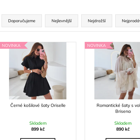
ELEGANTNÍ, PRÉMIUM ŠORTKY S
PLETENÝ SET T
PÁSKEM PARA
829 kč
Ř
990 kč
a
Doporučujeme
Nejlevnější
Nejdražší
Nejprodá
z
e
V
n
NOVINKA
NOVINKA
ý
p
p
r
s
o
p
d
r
u
o
k
d
Černé košilové šaty Oriselle
Romantické šaty s vo
t
Brisena
u
ů
k
Skladem
Skladem
t
899 kč
890 kč
ů