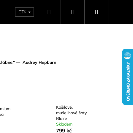
Hledat
Přihlášení
Nákupní
CZK
SELLERY
NAPIŠTE NÁM
DÁRKOVÉ POUKAZY
HO
košík
neslábne.“ — Audrey Hepburn
Košilové,
emium
mušelínové šaty
ya
Následující
Blaire
Skladem
799 kč