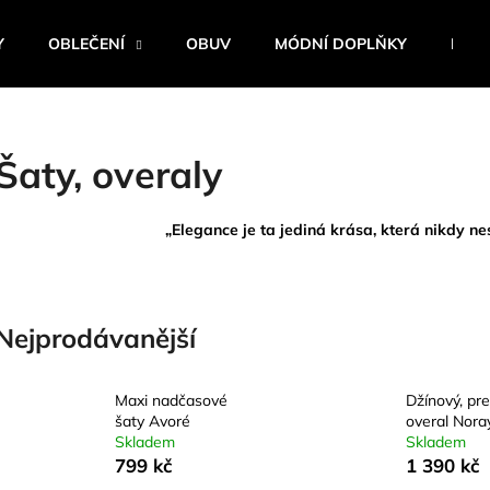
Y
OBLEČENÍ
OBUV
MÓDNÍ DOPLŇKY
BEST
Co potřebujete najít?
Šaty, overaly
HLEDAT
„Elegance je ta jediná krása, která nikdy 
Doporučujeme
Nejprodávanější
Maxi nadčasové
Džínový, pr
šaty Avoré
overal Nora
Skladem
Skladem
799 kč
1 390 kč