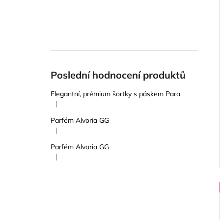
Poslední hodnocení produktů
Elegantní, prémium šortky s páskem Para
|
Hodnocení produktu je 5 z 5 hvězdiček.
Parfém Alvoria GG
|
Hodnocení produktu je 5 z 5 hvězdiček.
Parfém Alvoria GG
|
Hodnocení produktu je 5 z 5 hvězdiček.