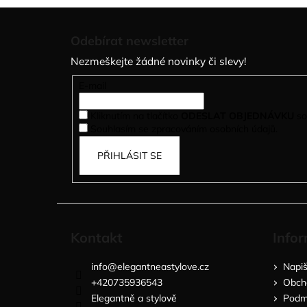
Z
á
Odebírat newsletter
p
Nezmeškejte žádné novinky či slevy!
a
t
E-mail
í
Kliknutím na tlačítko
ODESLAT OBJEDNÁVKU
so
Souhlasím se zpracováním osobních údajů.
PŘIHLÁSIT SE
Kontakt
Infor
info
@
elegantneastylove.cz
Napi
+420735936543
Obch
Elegantně a stylově
Podmí