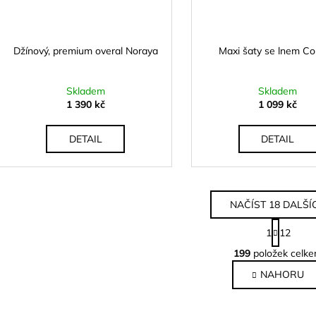
Džínový, premium overal Noraya
Maxi šaty se lnem Co
Skladem
Skladem
1 390 kč
1 099 kč
DETAIL
DETAIL
NAČÍST 18 DALŠÍ
S
1
12
t
O
r
199
položek celk
v
á
NAHORU
l
n
k
á
o
d