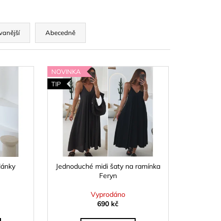
OPU A SUKNĚ BELISSE
vanější
Abecedně
NOVINKA
TIP
lánky
Jednoduché midi šaty na ramínka
Feryn
Vyprodáno
690 kč