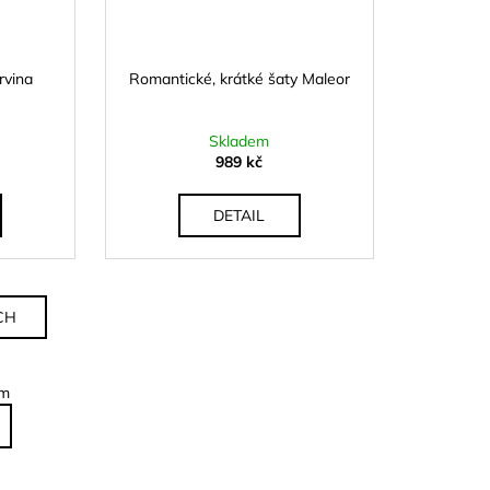
rvina
Romantické, krátké šaty Maleor
Skladem
989 kč
DETAIL
CH
em