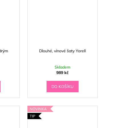
drým
Dlouhé, vínové šaty Yorell
Skladem
989 kč
DO KOŠÍKU
NOVINKA
TIP