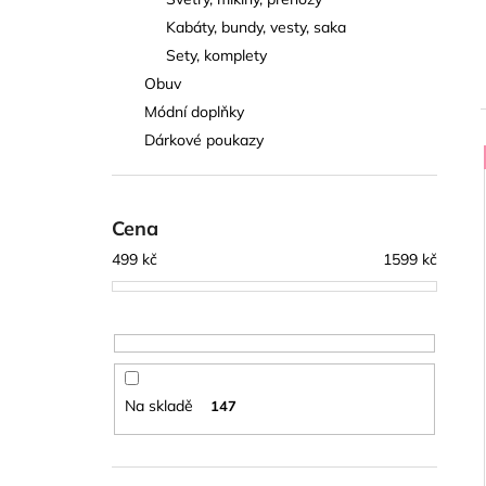
PARFÉM ALVORIA GG
l
Kabáty, bundy, vesty, saka
599 kč
Sety, komplety
Obuv
Módní doplňky
Dárkové poukazy
í
i
Cena
499
kč
1599
kč
Na skladě
147