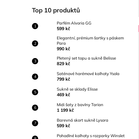
Top 10 produktů
Parfém Alvoria GG
599 kč
Elegantní, prémium šortky s páskem
Para
990 kč
Pletený set topu a sukně Belisse
829 kč
Saténové harémové kalhoty Ysola
799 kč
Sukně se sklady Elisse
469 kč
Midi šaty z bavlny Tarian
1 199 kč
Barevná skort sukně Lysora
599 kč
Pohodlné kalhoty s rozparky Winslet