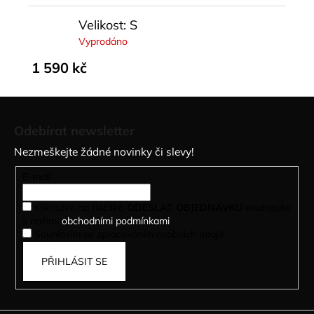
Velikost: S
Vyprodáno
1 590 kč
Z
á
Odebírat newsletter
p
Nezmeškejte žádné novinky či slevy!
a
t
E-mail
í
Kliknutím na tlačítko
ODESLAT OBJEDNÁVKU
souhlasíte
s našimi
obchodními podmínkami
.
Souhlasím se zpracováním osobních údajů.
PŘIHLÁSIT SE