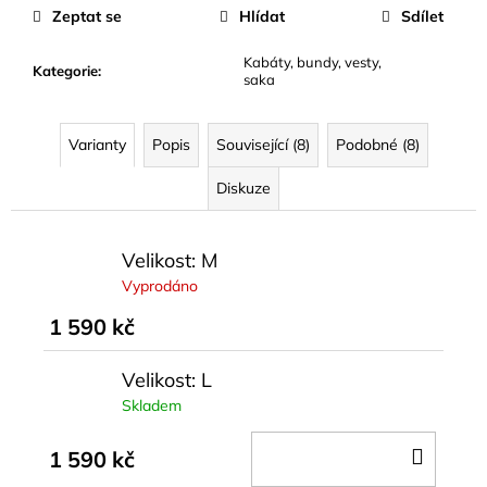
cena:
Zeptat se
Hlídat
Sdílet
Kabáty, bundy, vesty,
Kategorie
:
saka
Varianty
Popis
Související (8)
Podobné (8)
Diskuze
Velikost: M
Vyprodáno
1 590 kč
Velikost: L
Skladem
DO
1 590 kč
KOŠÍ