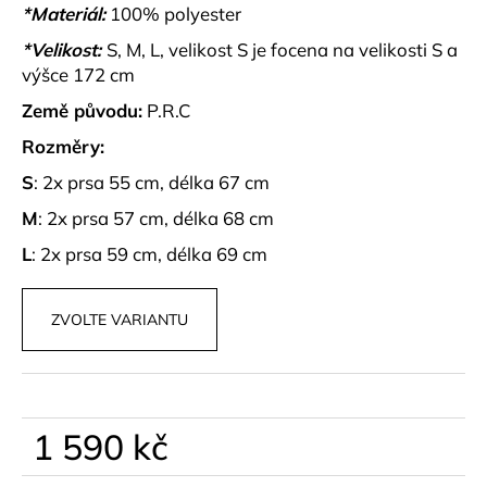
č
*Materiál:
100% polyester
u
*Velikost:
S, M, L, velikost S je focena na velikosti S a
j
e
výšce 172 cm
m
Země původu:
P.R.C
e
Rozměry:
S
: 2x prsa 55 cm, délka 67 cm
ČERNÉ
KOŠILOVÉ
M
: 2x prsa 57 cm, délka 68 cm
ŠATY
ORISELLE
L
: 2x prsa 59 cm, délka 69 cm
899
kč
ZVOLTE VARIANTU
1 590 kč
Měrná