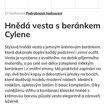
a
j
Průměrné
17 hodnocení
Podrobnosti hodnocení
í
hodnocení
produktu
Hnědá vesta s beránkem
t
je
?
4,5
Cylene
z
5
hvězdiček.
Stylová hnědá vesta s jemným krémovým beránkem,
která dokonale doplní každý podzimní i zimní outfit.
HLEDAT
Vesta je vyrobena z kvalitního, na dotek příjemného
materiálu, a po celé své délce zateplená měkkým
beránkem i z vnitřní strany.
Má
praktické zapínání na
zip
, dvě
boční kapsy
a
dekorativní přezky
na bocích,
D
které dodávají modelu moderní nádech. Ideální k
o
rolákům, úpletovým šatům či basic kompletům.
Díky
p
volnějšímu střihu a kombinaci klasické hnědé s
o
krémovou barvou působí vesta elegantně a zároveň
r
ležérně.
u