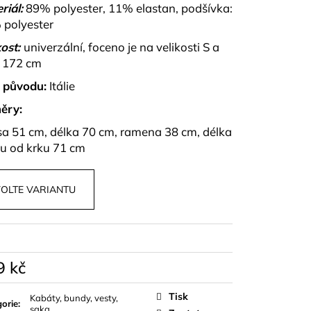
OPU A SUKNĚ BELISSE
riál:
89% polyester, 11% elastan, podšívka:
polyester
ost:
univerzální, foceno je na velikosti S a
 172 cm
 původu:
Itálie
ěry:
sa 51 cm, délka 70 cm, ramena 38 cm, délka
u od krku 71 cm
OLTE VARIANTU
9 kč
á
Tisk
Kabáty, bundy, vesty,
orie
:
saka