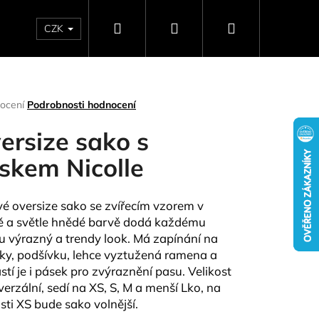
Hledat
Přihlášení
Nákupní
CZK
SELLERY
NAPIŠTE NÁM
DÁRKOVÉ POUKAZY
HO
košík
rné
ocení
Podrobnosti hodnocení
ení
tu
ersize sako s
skem Nicolle
ček.
vé oversize sako se zvířecím vzorem v
 a světle hnědé barvě dodá každému
tu výrazný a trendy look. Má zapínání na
íky, podšívku, lehce vyztužená ramena a
stí je i pásek pro zvýraznění pasu.
Velikost
Následující
iverzální, sedí na XS, S, M a menší Lko, na
osti XS bude sako
volnější
.