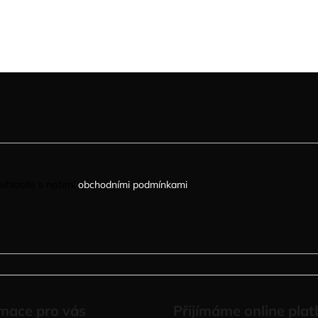
uhlasíte s našimi
obchodními podmínkami
.
mace pro vás
Přijímáme online plat