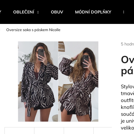
Y
OBLEČENÍ
OBUV
MÓDNÍ DOPLŇKY
BEST
Oversize sako s páskem Nicolle
Co potřebujete najít?
Průmě
5 hodn
hodnoc
produk
Ov
HLEDAT
je
4,4
pá
z
5
Doporučujeme
hvězdi
Stylo
tmavě
outfi
knofl
součá
je un
velik