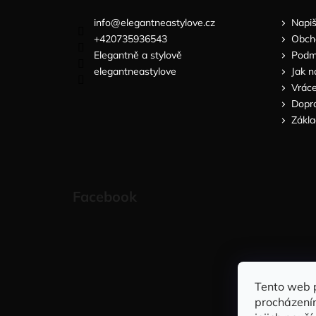
info
@
elegantneastylove.cz
Napi
+420735936543
Obch
Elegantně a stylově
Podmí
elegantneastylove
Jak n
Vráce
Dopra
Zákla
Facebook
Tento web 
procházení