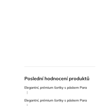
Poslední hodnocení produktů
Elegantní, prémium šortky s páskem Para
|
Hodnocení produktu je 5 z 5 hvězdiček.
Elegantní, prémium šortky s páskem Para
|