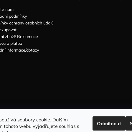
šte nám
odní podmínky
nky ochrany osobních údajů
akupovat
ní zboží/ Reklamace
va a platba
dní informace/dotazy
Sleduj nás na INSTAGRAMU
Sleduj nás na FACEBOOKU
používá soubory cookie. Dalším
Odmítnout
m tohoto webu vyjadřujete souhlas s
INFORMACE PRO VÁS