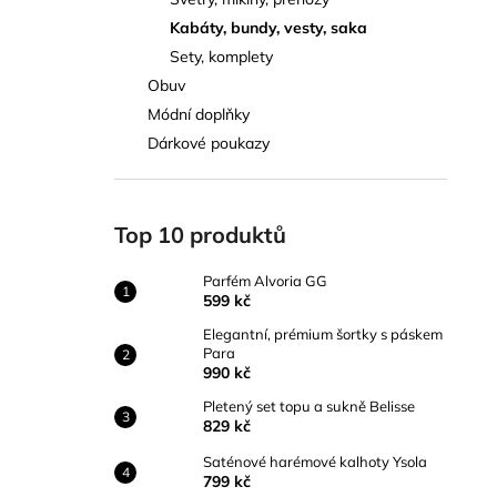
PARFÉM ALVORIA GG
l
Kabáty, bundy, vesty, saka
599 kč
Sety, komplety
Obuv
Módní doplňky
Dárkové poukazy
Top 10 produktů
Parfém Alvoria GG
599 kč
Elegantní, prémium šortky s páskem
Para
990 kč
Pletený set topu a sukně Belisse
829 kč
Saténové harémové kalhoty Ysola
799 kč