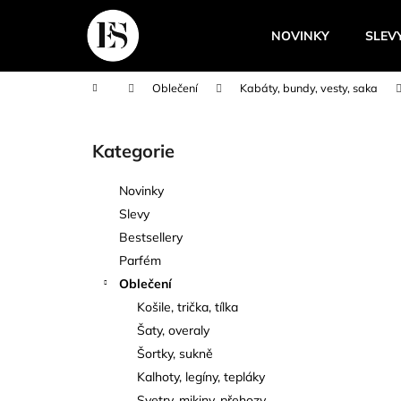
K
Přejít
na
o
NOVINKY
SLEV
obsah
Zpět
Zpět
š
do
do
í
Domů
Oblečení
Kabáty, bundy, vesty, saka
k
obchodu
obchodu
P
o
Kategorie
Přeskočit
s
kategorie
t
Novinky
r
Slevy
a
Bestsellery
n
Parfém
n
Oblečení
í
Košile, trička, tílka
p
Šaty, overaly
a
Šortky, sukně
n
Kalhoty, legíny, tepláky
e
Svetry, mikiny, přehozy