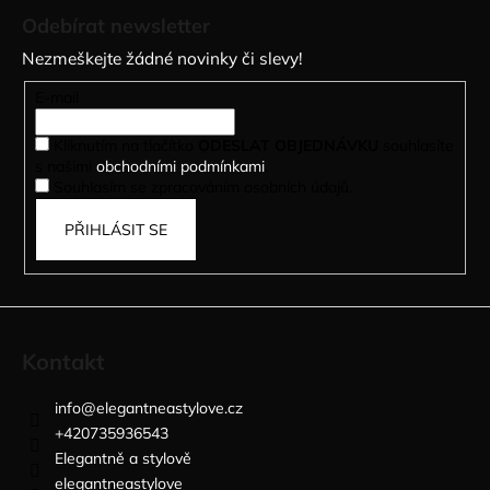
á
Odebírat newsletter
p
Nezmeškejte žádné novinky či slevy!
a
t
E-mail
í
Kliknutím na tlačítko
ODESLAT OBJEDNÁVKU
souhlasíte
s našimi
obchodními podmínkami
.
Souhlasím se zpracováním osobních údajů.
PŘIHLÁSIT SE
Kontakt
info
@
elegantneastylove.cz
+420735936543
Elegantně a stylově
elegantneastylove