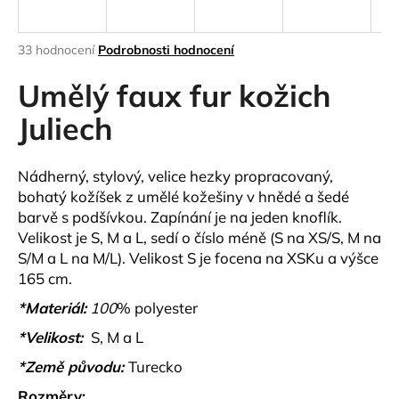
a
j
Průměrné
33 hodnocení
Podrobnosti hodnocení
í
hodnocení
produktu
Umělý faux fur kožich
t
je
?
4,5
Juliech
z
5
hvězdiček.
Nádherný, stylový, velice hezky propracovaný,
bohatý kožíšek z umělé kožešiny v hnědé a šedé
HLEDAT
barvě s podšívkou. Zapínání je na jeden knoflík.
Velikost je S, M a L,
sedí o číslo méně (S na XS/S, M na
S/M a L na M/L). Velikost S je focena na XSKu a výšce
165 cm.
D
o
*Materiál:
100
% polyester
p
*Velikost:
S, M a L
o
r
*Země původu:
Turecko
u
Rozměry: