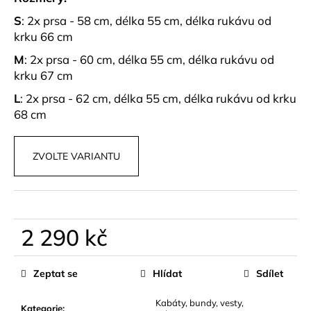
č
u
S
: 2x prsa - 58 cm, délka 55 cm, délka rukávu od
j
krku 66 cm
e
M
: 2x prsa - 60 cm, délka 55 cm, délka rukávu od
m
krku 67 cm
e
L
: 2x prsa - 62 cm, délka 55 cm, délka rukávu od krku
68 cm
MUŠELÍNOVÝ
SET
SUMMER
LOVE
ZVOLTE VARIANTU
RŮŽOVÝ
1
099
kč
2 290 kč
Měrná
cena:
Zeptat se
Hlídat
Sdílet
Kabáty, bundy, vesty,
Kategorie
: