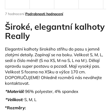
a
j
Průměrné
7 hodnocení
Podrobnosti hodnocení
í
hodnocení
produktu
Široké, elegantní kalhoty
t
je
?
4,6
Really
z
5
hvězdiček.
Elegantní kalhoty širokého střihu do pasu s jemně
zlatými detaily. Zapínají se na boku. Velikost S, M, L,
HLEDAT
sedí o číslo méně! (S na XS, M na S, L na M ). Dělají
opravdu super postavu a pozadí. Mají vysoký pas.
Velikost S focena na XSku a výšce 170 cm.
DOPORUČUJEME! Ohledně rozměrů nás neváhejte
D
kontaktovat.
o
p
*Materiál:
96% polyester, 4% spandex
o
*Velikost:
S, M, L
r
u
*Rozměry: