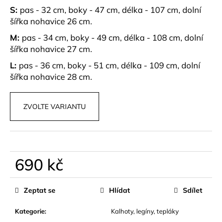
č
S:
pas - 32 cm, boky - 47 cm, délka - 107 cm, dolní
u
šířka nohavice 26 cm.
j
e
M:
pas - 34 cm, boky - 49 cm, délka - 108 cm, dolní
m
šířka nohavice 27 cm.
e
L:
pas - 36 cm, boky - 51 cm, délka - 109 cm, dolní
šířka nohavice 28 cm.
ELEGANTNÍ,
PRÉMIUM
ŠORTKY
ZVOLTE VARIANTU
S
PÁSKEM
PARA
990
kč
690 kč
Měrná
cena:
Zeptat se
Hlídat
Sdílet
Kategorie
:
Kalhoty, legíny, tepláky