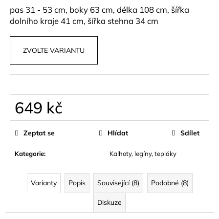
č
pas 31 - 53 cm, boky 63 cm, délka 108 cm, šířka
u
dolního kraje 41 cm, šířka stehna 34 cm
j
e
m
ZVOLTE VARIANTU
e
BASIC
BAVLNĚNÉ
TRIČKO
649 kč
LUMEA
ČERVENÉ
Měrná
cena:
399
Zeptat se
Hlídat
Sdílet
kč
Kategorie
:
Kalhoty, legíny, tepláky
Varianty
Popis
Související (8)
Podobné (8)
Diskuze