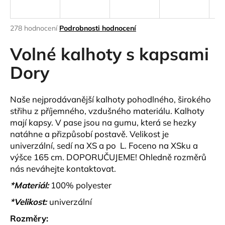
a
j
Průměrné
278 hodnocení
Podrobnosti hodnocení
í
hodnocení
produktu
Volné kalhoty s kapsami
t
je
?
3,8
Dory
z
5
hvězdiček.
Naše nejprodávanější kalhoty pohodlného, širokého
střihu z příjemného, vzdušného materiálu. Kalhoty
HLEDAT
mají kapsy. V pase jsou na gumu, která se hezky
natáhne a přizpůsobí postavě. Velikost je
univerzální, sedí na XS a po
L. Foceno na XSku a
výšce 165 cm. DOPORUČUJEME! Ohledně rozměrů
D
nás neváhejte kontaktovat.
o
p
*Materiál:
100% polyester
o
*Velikost:
univerzální
r
u
Rozměry: