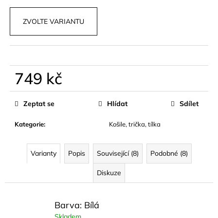
č
u
ZVOLTE VARIANTU
j
e
m
e
749 kč
TRENDY
Měrná
TOP
cena:
V
Zeptat se
Hlídat
Sdílet
ČERNÉ
A
Kategorie
:
Košile, trička, tílka
BÍLÉ
BARVĚ
LAVERA
Varianty
Popis
Související (8)
Podobné (8)
569
kč
Diskuze
Barva: Bílá
Skladem