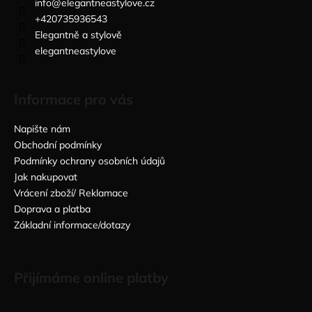
info
@
elegantneastylove.cz
+420735936543
Elegantně a stylově
elegantneastylove
Informace pro vás
Napište nám
Obchodní podmínky
Podmínky ochrany osobních údajů
Jak nakupovat
Vrácení zboží/ Reklamace
Doprava a platba
Základní informace/dotazy
Přijímáme online platby