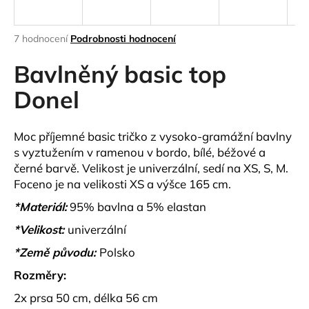
a
j
Průměrné
7 hodnocení
Podrobnosti hodnocení
í
hodnocení
produktu
Bavlněný basic top
t
je
?
4,7
Donel
z
5
hvězdiček.
Moc příjemné basic tričko z vysoko-gramážní bavlny
s vyztužením v ramenou v bordo, bílé, béžové a
HLEDAT
černé barvě. Velikost je univerzální, sedí na XS, S, M.
Foceno je na velikosti XS a výšce 165 cm.
*Materiál:
95% bavlna a 5% elastan
D
*Velikost:
univerzální
o
p
*Země původu:
Polsko
o
Rozměry:
r
u
2x prsa 50 cm, délka 56 cm