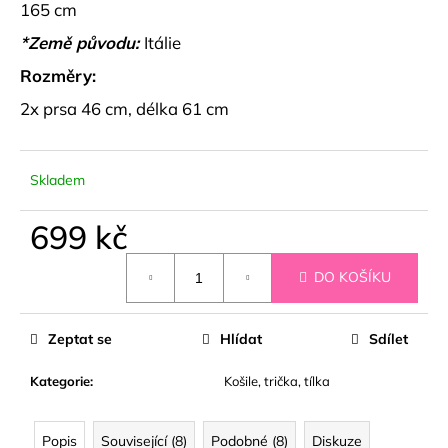
č
165 cm
u
*Země původu:
Itálie
j
e
Rozměry:
m
2x prsa 46 cm, délka 61 cm
e
DŽÍNOVÁ
Skladem
KOŠILE
CROP
STŘIHU
699 kč
HARLEN
Měrná
799
DO KOŠÍKU
cena:
kč
Zeptat se
Hlídat
Sdílet
Kategorie
:
Košile, trička, tílka
Popis
Související (8)
Podobné (8)
Diskuze