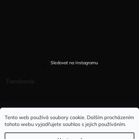
Sledovat na Instagramu
Facebook
Sleduj nás na INSTAGRAMU
Sleduj nás na FACEBOOKU
Tento web používá soubory cookie. Dalším procházením
tohoto webu vyjadřujete souhlas s jejich používáním.
INFORMACE PRO VÁS