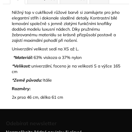
Něžný top v cukříkově růžové barvě si zamilujete pro jeho
elegantní střih i dokonale sladěné detaily. Kontrastní bílé
lemování společně s jemně zlatými funkčními knoflíky
dodává modelu luxusní nádech. Díky pružnému
žebrovanému materiálu se krásně přizpůsobí postavě a
zajistí maximální pohodlí při nošení.
Univerzální velikost sedí na XS až L.
*Materiál:
63% viskoza a 37% nylon
*Velikost:
univerzální, foceno je na velikosti S a výšce 165
cm
*Země původu:
Itálie
Rozměry:
2x prsa 46 cm, délka 61 cm
Z
á
Odebírat newsletter
p