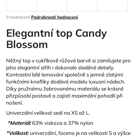
a
j
Průměrné
3 hodnocení
Podrobnosti hodnocení
í
hodnocení
produktu
Elegantní top Candy
t
je
?
5,0
Blossom
z
5
hvězdiček.
Něžný top v cukříkově růžové barvě si zamilujete pro
jeho elegantní střih i dokonale sladěné detaily.
HLEDAT
Kontrastní bílé lemování společně s jemně zlatými
funkčními knoflíky dodává modelu luxusní nádech.
Díky pružnému žebrovanému materiálu se krásně
přizpůsobí postavě a zajistí maximální pohodlí při
D
nošení.
o
p
Univerzální velikost sedí na XS až L.
o
*Materiál:
63% viskoza a 37% nylon
r
u
*Velikost:
univerzální, foceno je na velikosti S a výšce