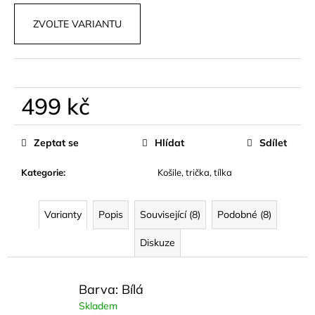
č
u
ZVOLTE VARIANTU
j
e
m
e
499 kč
MAXI
Měrná
NADČASOVÉ
cena:
Zeptat se
Hlídat
Sdílet
ŠATY
AVORÉ
Kategorie
:
Košile, trička, tílka
799
kč
Varianty
Popis
Související (8)
Podobné (8)
Diskuze
Barva: Bílá
Skladem