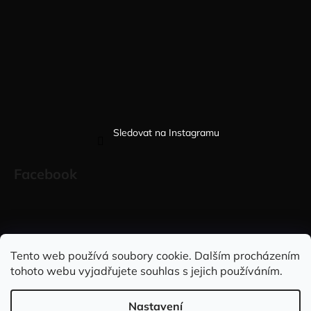
Sledovat na Instagramu
Facebook
Sleduj nás na INSTAGRAMU
Sleduj nás na FACEBOOKU
Tento web používá soubory cookie. Dalším procházením
tohoto webu vyjadřujete souhlas s jejich používáním.
INFORMACE PRO VÁS
Nastavení