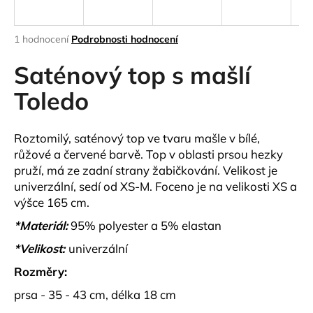
a
j
Průměrné
1 hodnocení
Podrobnosti hodnocení
í
hodnocení
produktu
Saténový top s mašlí
t
je
?
5,0
Toledo
z
5
hvězdiček.
Roztomilý, saténový top ve tvaru mašle v bílé,
růžové a červené barvě. Top v oblasti prsou hezky
HLEDAT
pruží, má ze zadní strany žabičkování. Velikost je
univerzální, sedí od XS-M. Foceno je na velikosti XS a
výšce 165 cm.
D
*Materiál:
95% polyester a 5% elastan
o
*Velikost:
univerzální
p
o
Rozměry:
r
prsa - 35 - 43 cm, délka 18 cm
u