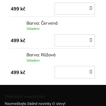
DO
499 kč
KOŠÍ
Barva: Červená
Skladem
DO
499 kč
KOŠÍ
Barva: Růžová
Skladem
DO
499 kč
KOŠÍ
Z
á
Odebírat newsletter
p
Nezmeškejte žádné novinky či slevy!