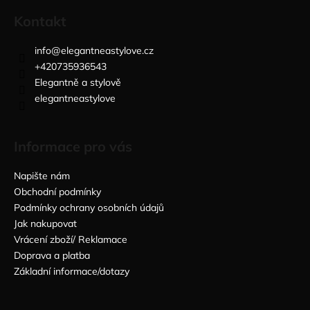
a
Kontakt
j
í
info
@
elegantneastylove.cz
+420735936543
t
Elegantně a stylově
?
elegantneastylove
Informace pro vás
HLEDAT
Napište nám
Obchodní podmínky
Podmínky ochrany osobních údajů
D
Jak nakupovat
o
Vrácení zboží/ Reklamace
p
Doprava a platba
o
Základní informace/dotazy
r
u