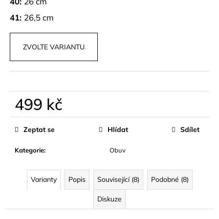
č
40:
26 cm
u
41:
26,5 cm
j
e
m
ZVOLTE VARIANTU
e
BAREVNÁ
SKORT
499 kč
SUKNĚ
LYSORA
Měrná
599
cena:
Zeptat se
Hlídat
Sdílet
kč
Kategorie
:
Obuv
Varianty
Popis
Související (8)
Podobné (8)
Diskuze