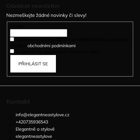
á
Odebírat newsletter
p
Nezmeškejte žádné novinky či slevy!
a
t
E-mail
í
Kliknutím na tlačítko
ODESLAT OBJEDNÁVKU
souhlasíte
s našimi
obchodními podmínkami
.
Souhlasím se zpracováním osobních údajů.
PŘIHLÁSIT SE
Kontakt
info
@
elegantneastylove.cz
+420735936543
Elegantně a stylově
elegantneastylove