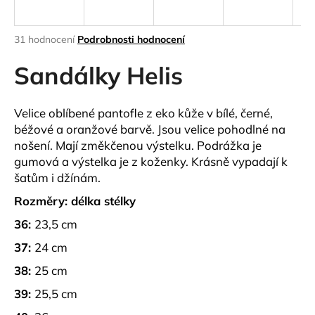
a
j
Průměrné
31 hodnocení
Podrobnosti hodnocení
í
hodnocení
produktu
Sandálky Helis
t
je
?
4,5
z
Velice oblíbené pantofle z eko kůže v bílé, černé,
5
béžové a oranžové barvě. Jsou velice pohodlné na
hvězdiček.
nošení. Mají změkčenou výstelku. Podrážka je
gumová a výstelka je z koženky. Krásně vypadají k
HLEDAT
šatům i džínám.
Rozměry: délka stélky
D
36:
23,5 cm
o
37:
24 cm
p
o
38:
25 cm
r
39:
25,5 cm
u