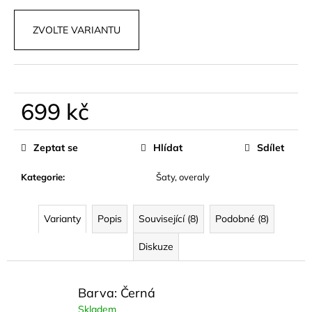
č
u
ZVOLTE VARIANTU
j
e
m
e
699 kč
PLETENÝ
Měrná
SET
cena:
TOPU
Zeptat se
Hlídat
Sdílet
A
SUKNĚ
Kategorie
:
Šaty, overaly
BELISSE
829
kč
Varianty
Popis
Související (8)
Podobné (8)
Diskuze
Barva: Černá
Skladem