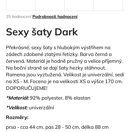
a
j
Průměrné
15 hodnocení
Podrobnosti hodnocení
í
hodnocení
produktu
Sexy šaty Dark
t
je
?
3,3
z
Překrásné, sexy šaty s hlubokým výstřihem na
5
zádech zdobené zlatými řetízky. Barva černá a
hvězdiček.
červená. Materiál je hodně pružný a velice příjemný.
Na boční straně se dají šaty hezky stáhnout.
HLEDAT
Ramena jsou vyztužená. Velikost je univerzální, sedí
na XS - M. Foceno je na velikosti XS a výšce 170 cm.
DOPORUČUJEME!
D
*Materiál:
92% polyester, 8% elastan
o
p
*Velikost:
univerzální
o
Rozměry:
r
u
prsa - cca 44 cm, pas 28 - 50 cm, délka 88 cm