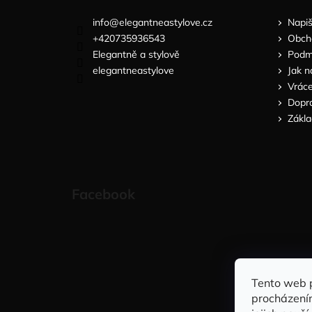
info
@
elegantneastylove.cz
Napi
+420735936543
Obch
Elegantně a stylově
Podmí
elegantneastylove
Jak n
Vráce
Dopra
Zákla
Facebook
Tento web 
procházení