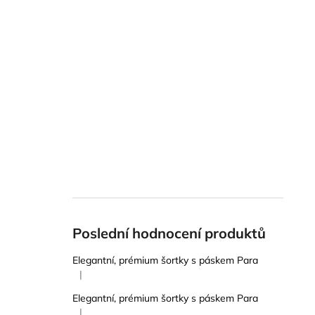
Poslední hodnocení produktů
Elegantní, prémium šortky s páskem Para
|
Hodnocení produktu je 5 z 5 hvězdiček.
Elegantní, prémium šortky s páskem Para
|