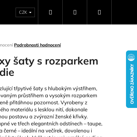
Hledat
Přihlášení
Nákupní
CZK
SELLERY
NAPIŠTE NÁM
DÁRKOVÉ POUKAZY
HO
košík
rné
nocení
Podrobnosti hodnocení
ení
tu
xy šaty s rozparkem
die
ček.
lující třpytivé šaty s hlubokým výstřihem,
ovaným průstřihem a vysokým rozparkem
eně přitáhnou pozornost. Vyrobeny z
ého materiálu s lesklou nití, dokonale
ou postavu a zvýrazní ženské křivky.
Následující
pné ve třech elegantních odstínech – taupe,
 a černé – ideální na večírek, dovolenou i