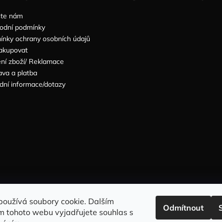
šte nám
odní podmínky
nky ochrany osobních údajů
akupovat
ní zboží/ Reklamace
va a platba
dní informace/dotazy
Sleduj nás na INSTAGRAMU
Sleduj nás na FACEBOOKU
používá soubory cookie. Dalším
Odmítnout
m tohoto webu vyjadřujete souhlas s
INFORMACE PRO VÁS