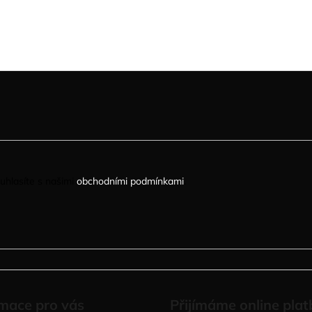
uhlasíte s našimi
obchodními podmínkami
.
mace pro vás
Přijímáme online plat