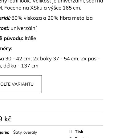
ný letní look.
Velikost je univerzální, sedí na
OPU A SUKNĚ BELISSE
M. Foceno na XSku a výšce 165 cm.
riál:
80% viskoza a 20% fibra metaliza
ost:
univerzální
ě původu:
Itálie
měry:
sa 30 - 42 cm, 2x boky 37 - 54 cm, 2x pas -
, délka - 137 cm
OLTE VARIANTU
9 kč
á
Tisk
orie
:
Šaty, overaly