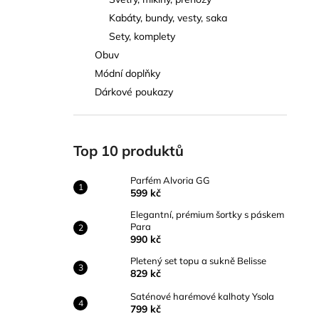
PARFÉM ALVORIA GG
l
Kabáty, bundy, vesty, saka
599 kč
Sety, komplety
Obuv
Módní doplňky
Dárkové poukazy
Top 10 produktů
Parfém Alvoria GG
599 kč
Elegantní, prémium šortky s páskem
Para
990 kč
Pletený set topu a sukně Belisse
829 kč
Saténové harémové kalhoty Ysola
799 kč