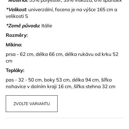
č
u
*Velikost
:
univerzální, foceno je na výšce 165 cm a
j
velikosti S
e
*Země původu
:
Itálie
m
e
Rozměry:
Mikina:
MUŠELÍNOVÝ
prsa - 62 cm, délka 66 cm, délka rukávu od krku 52
SET
SE
cm
SRDÍČKY
BRINLEY
Tepláky:
1
pas - 32 - 50 cm, boky 53 cm, délka 94 cm, šířka
290
nohavice v dolním kraji 16 cm, šířka stehna 32 cm
kč
ZVOLTE VARIANTU