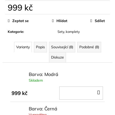
999 kč
Měrná
cena:
Zeptat se
Hlídat
Sdílet
Kategorie
:
Sety, komplety
Varianty
Popis
Související (8)
Podobné (8)
Diskuze
Barva: Modrá
Skladem
DO
999 kč
KOŠÍ
Barva: Černá
Vyprodáno