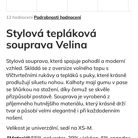
a
j
Průměrné
13 hodnocení
Podrobnosti hodnocení
í
hodnocení
produktu
Stylová tepláková
t
je
?
3,8
souprava Velina
z
5
hvězdiček.
Stylová souprava, která spojuje pohodlí a moderní
vzhled. Skládá se z
oversize volného topu
s
HLEDAT
tříčtvrtečními rukávy a
tepláků s puky
, které krásně
prodlužují siluetu nohou. Kalhoty mají
gumu v pase
se šňůrkou na stažení
, díky čemuž se skvěle
přizpůsobí postavě.
Souprava je vyrobená z
D
příjemného hutnějšího materiálu
, který krásně drží
o
tvar a působí velmi elegantně i při každodenním
p
nošení.
o
r
Velikost je
univerzální
, sedí na
XS–M
.
u
*Materiál:
55% polyester, 39% viskóza, 6% spandex