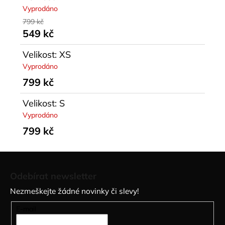
Vyprodáno
799 kč
549 kč
Velikost: XS
Vyprodáno
799 kč
Velikost: S
Vyprodáno
799 kč
Z
á
Odebírat newsletter
p
Nezmeškejte žádné novinky či slevy!
a
t
E-mail
í