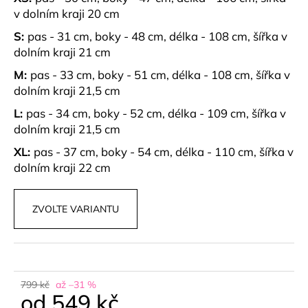
č
v dolním kraji 20 cm
u
j
S:
pas - 31 cm, boky - 48 cm, délka - 108 cm, šířka v
e
dolním kraji 21 cm
m
M:
pas - 33 cm, boky - 51 cm, délka - 108 cm, šířka v
e
dolním kraji 21,5 cm
L:
pas - 34 cm, boky - 52 cm, délka - 109 cm, šířka v
MIDI
dolním kraji 21,5 cm
ŠATY
Z
XL:
pas - 37 cm, boky - 54 cm, délka - 110 cm, šířka v
BAVLNY
TARIAN
dolním kraji 22 cm
1
199
kč
ZVOLTE VARIANTU
799 kč
až –31 %
od
549 kč