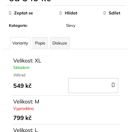
Měrná
cena:
Zeptat se
Hlídat
Sdílet
Kategorie
:
Slevy
Varianty
Popis
Diskuze
Velikost: XL
Skladem
799 kč
DO
549 kč
KOŠÍ
Velikost: M
Vyprodáno
799 kč
Velikost: L