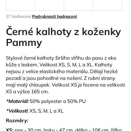
a
j
Průměrné
17 hodnocení
Podrobnosti hodnocení
í
hodnocení
produktu
Černé kalhoty z koženky
t
je
?
4,1
Pammy
z
5
hvězdiček.
Stylové černé kalhoty širšího střihu do pasu z eko
kůže s leskem. Velikost XS, S, M, L a XL. Kalhoty
HLEDAT
nejsou z velice elastického materiálu. Dělají hezké
pozadí a jsou pohodlné na nošení. Z rubní strany
mají malý chloupek. Velikost XS je focena na velikosti
XS a výšce 165 cm.
D
o
*Materiál:
50% polyester a 50% PU
p
*Velikosti
: XS, S, M, L a XL
o
r
Rozměry:
u
XS:
pas - 30 cm, boky - 47 cm, délka - 106 cm, šířka