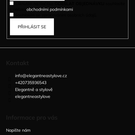
Kliknutím na tlačítko
ODESLAT OBJEDNÁVKU
souhlasíte
s našimi
obchodními podmínkami
.
Souhlasím se zpracováním osobních údajů.
PŘIHLÁSIT SE
Kontakt
info
@
elegantneastylove.cz
+420735936543
Elegantně a stylově
elegantneastylove
Informace pro vás
Napište nám