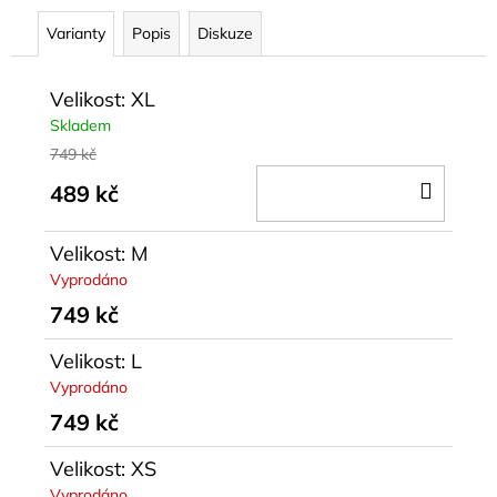
č
u
Varianty
Popis
Diskuze
j
e
Velikost: XL
m
e
Skladem
749 kč
DO
489 kč
MIDI
ŠATY
KOŠÍ
Z
BAVLNY
Velikost: M
TARIAN
Vyprodáno
1
749 kč
199
kč
Velikost: L
Vyprodáno
749 kč
Velikost: XS
Vyprodáno