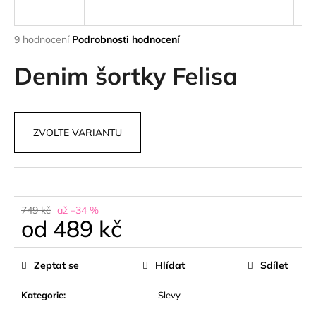
a
j
Průměrné
9 hodnocení
Podrobnosti hodnocení
í
hodnocení
produktu
Denim šortky Felisa
t
je
?
4,4
z
5
ZVOLTE VARIANTU
hvězdiček.
HLEDAT
749 kč
až –34 %
od
489 kč
D
o
Měrná
p
cena:
Zeptat se
Hlídat
Sdílet
o
r
Kategorie
:
Slevy
u