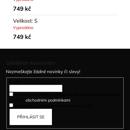
749 kč
Velikost: S
Vyprodáno
749 kč
Z
á
Odebírat newsletter
p
Nezmeškejte žádné novinky či slevy!
a
t
E-mail
í
Kliknutím na tlačítko
ODESLAT OBJEDNÁVKU
souhlasíte
s našimi
obchodními podmínkami
.
Souhlasím se zpracováním osobních údajů.
PŘIHLÁSIT SE