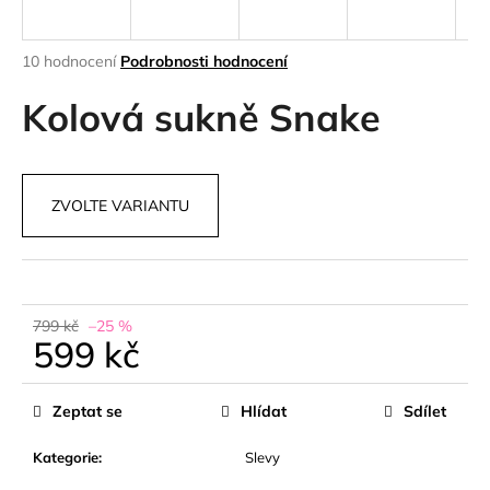
a
j
Průměrné
10 hodnocení
Podrobnosti hodnocení
í
hodnocení
produktu
Kolová sukně Snake
t
je
?
4,8
z
5
ZVOLTE VARIANTU
hvězdiček.
HLEDAT
799 kč
–25 %
599 kč
D
o
Měrná
p
cena:
Zeptat se
Hlídat
Sdílet
o
r
Kategorie
:
Slevy
u