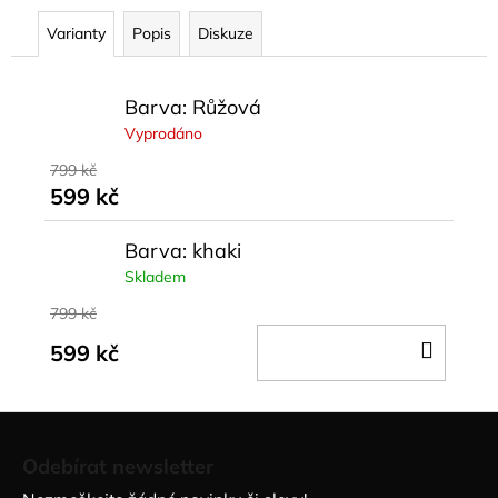
č
u
Varianty
Popis
Diskuze
j
e
m
Barva: Růžová
e
Vyprodáno
799 kč
HNĚDÝ
599 kč
BIKER
SET
FITNESS
Barva: khaki
Skladem
890
kč
799 kč
DO
599 kč
KOŠÍ
Z
á
Odebírat newsletter
p