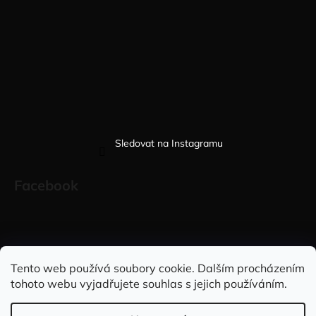
Sledovat na Instagramu
Facebook
Sleduj nás na INSTAGRAMU
Sleduj nás na FACEBOOKU
Tento web používá soubory cookie. Dalším procházením
tohoto webu vyjadřujete souhlas s jejich používáním.
INFORMACE PRO VÁS