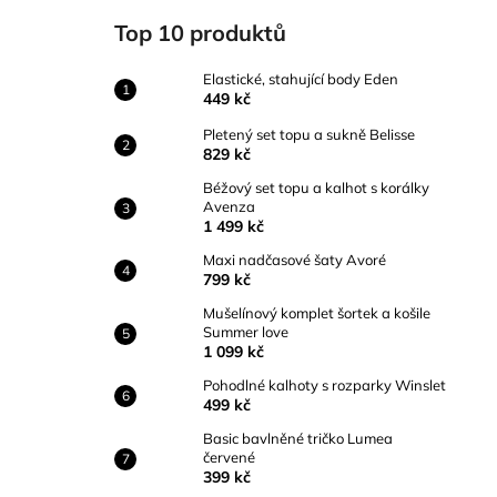
ELASTICKÉ, STAHUJÍCÍ BODY EDEN
l
Top 10 produktů
449 kč
Elastické, stahující body Eden
449 kč
Pletený set topu a sukně Belisse
829 kč
Béžový set topu a kalhot s korálky
Avenza
1 499 kč
Maxi nadčasové šaty Avoré
799 kč
Mušelínový komplet šortek a košile
Summer love
1 099 kč
Pohodlné kalhoty s rozparky Winslet
499 kč
Basic bavlněné tričko Lumea
červené
399 kč