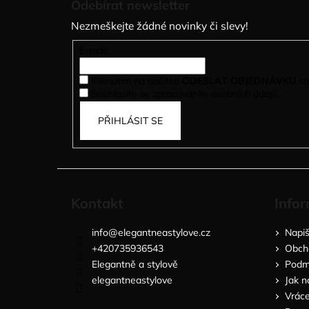
Odebírat newsletter
p
Nezmeškejte žádné novinky či slevy!
a
t
E-mail
í
Kliknutím na tlačítko
ODESLAT OBJEDNÁVKU
so
Souhlasím se zpracováním osobních údajů.
PŘIHLÁSIT SE
Kontakt
Infor
info
@
elegantneastylove.cz
Napi
+420735936543
Obch
Elegantně a stylově
Podmí
elegantneastylove
Jak n
Vráce