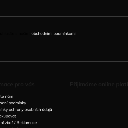
uhlasíte s našimi
obchodními podmínkami
.
mace pro vás
Přijímáme online plat
šte nám
odní podmínky
nky ochrany osobních údajů
akupovat
ní zboží/ Reklamace