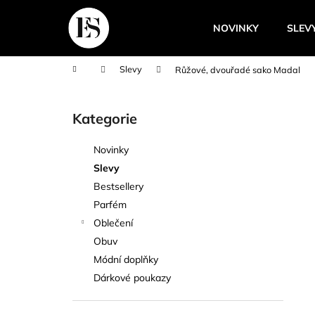
K
Přejít
na
o
NOVINKY
SLEV
obsah
Zpět
Zpět
š
do
do
í
Domů
Slevy
Růžové, dvouřadé sako Madal
k
obchodu
obchodu
P
o
Kategorie
Přeskočit
s
kategorie
t
Novinky
r
Slevy
a
Bestsellery
n
Parfém
n
Oblečení
í
Obuv
p
Módní doplňky
a
Dárkové poukazy
n
e