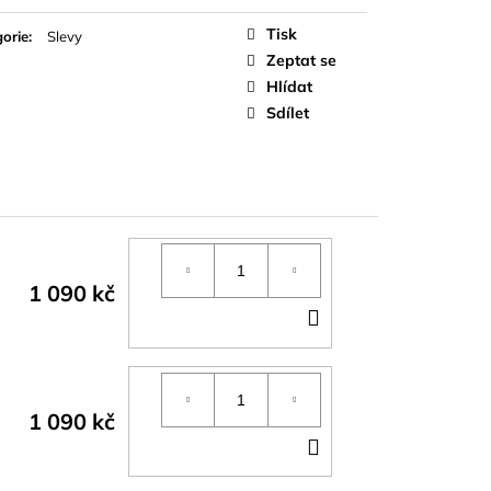
á
Tisk
orie
:
Slevy
Zeptat se
Hlídat
Sdílet
1 090 kč
DO
KOŠÍKU
1 090 kč
DO
KOŠÍKU