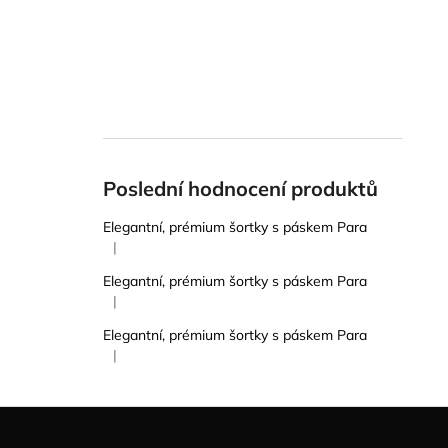
Poslední hodnocení produktů
Elegantní, prémium šortky s páskem Para
|
Hodnocení produktu je 5 z 5 hvězdiček.
Elegantní, prémium šortky s páskem Para
|
Hodnocení produktu je 5 z 5 hvězdiček.
Elegantní, prémium šortky s páskem Para
|
Hodnocení produktu je 5 z 5 hvězdiček.
Z
á