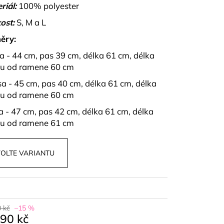
PU A KALHOT S
riál:
100% polyester
NZA
ost:
S, M a L
ěry:
sa - 44 cm, pas 39 cm, délka 61 cm, délka
u od ramene 60 cm
rsa - 45 cm, pas 40 cm, délka 61 cm, délka
u od ramene 60 cm
sa - 47 cm, pas 42 cm, délka 61 cm, délka
u od ramene 61 cm
OLTE VARIANTU
 kč
–15 %
090 kč