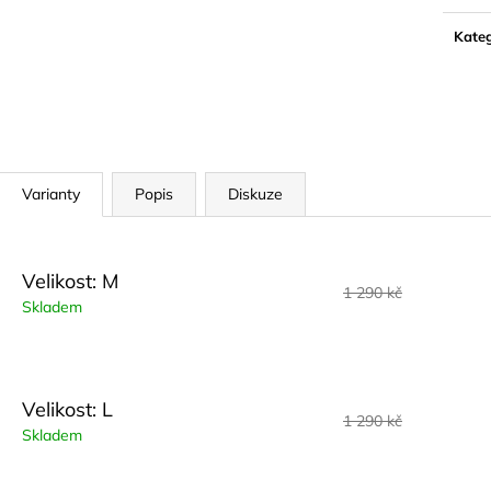
Měrn
cena:
Kateg
Varianty
Popis
Diskuze
Velikost: M
1 290 kč
Skladem
Velikost: L
1 290 kč
Skladem