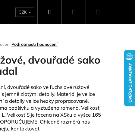
Hledat
Přihlášení
Nákupní
CZK
SELLERY
NAPIŠTE NÁM
DÁRKOVÉ POUKAZY
HO
košík
rné
ocení
Podrobnosti hodnocení
ení
tu
žové, dvouřadé sako
dal
ček.
ní, dvouřadé sako ve fuchsiové růžové
s jemně zlatými detaily. Materiál je velice
tní a detaily velice hezky propracované.
má podšívku a vyztužená ramena. Velikost
a L. Velikost S je focena na XSku a výšce 165
Následující
DOPORUČUJEME!
Ohledně rozměrů nás
ejte kontaktovat.