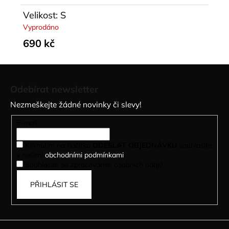
Velikost: S
Vyprodáno
690 kč
Z
á
Odebírat newsletter
p
Nezmeškejte žádné novinky či slevy!
a
t
E-mail
í
Kliknutím na tlačítko
ODESLAT OBJEDNÁVKU
souhlasíte
s našimi
obchodními podmínkami
.
Souhlasím se zpracováním osobních údajů.
PŘIHLÁSIT SE