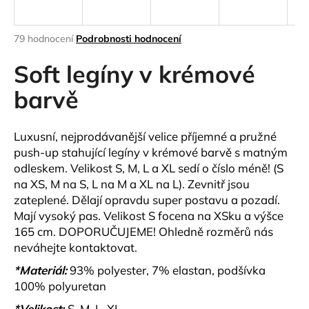
a
j
Průměrné
79 hodnocení
Podrobnosti hodnocení
í
hodnocení
produktu
Soft legíny v krémové
t
je
?
3,6
barvě
z
5
hvězdiček.
Luxusní, nejprodávanější velice příjemné a pružné
push-up stahující legíny v krémové barvě s matným
HLEDAT
odleskem. Velikost S, M, L a XL sedí o číslo méně! (S
na XS, M na S, L na M a XL na L). Zevnitř jsou
zateplené. Dělají opravdu super postavu a pozadí.
Mají vysoký pas. Velikost S focena na XSku a výšce
D
165 cm. DOPORUČUJEME! Ohledně rozměrů nás
o
neváhejte kontaktovat.
p
o
*Materiál:
93% polyester, 7% elastan, podšívka
r
100% polyuretan
u
*Velikost:
S, M, L, XL