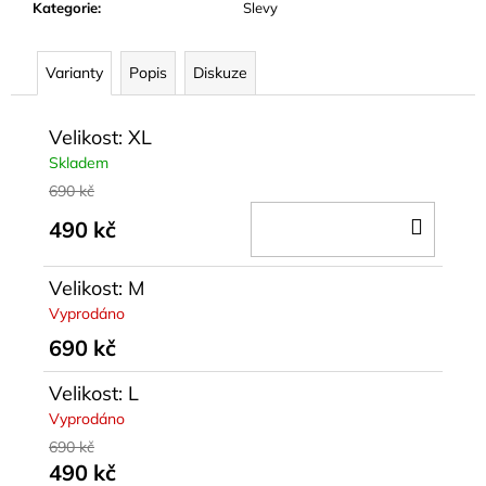
Kategorie
:
Slevy
Varianty
Popis
Diskuze
Velikost: XL
Skladem
690 kč
DO
490 kč
KOŠÍ
Velikost: M
Vyprodáno
690 kč
Velikost: L
Vyprodáno
690 kč
490 kč