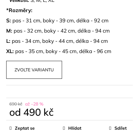
č
u
*Rozměry:
j
S:
pas - 31 cm, boky - 39 cm, délka - 92 cm
e
m
M:
pas - 32 cm, boky - 42 cm, délka - 94 cm
e
L:
pas - 34 cm, boky - 44 cm, délka - 94 cm
XL:
pas - 35 cm, boky - 45 cm, délka - 96 cm
SUKNĚ
SE
VZORY
S
ZVOLTE VARIANTU
PÁSKEM
DEVINA
699
kč
690 kč
až –28 %
od
490 kč
Měrná
cena:
Zeptat se
Hlídat
Sdílet