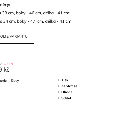
OPU A SUKNĚ BELISSE
měry:
 33 cm, boky - 46 cm, délka - 41 cm
s 34 cm, boky - 47 cm, délka - 41 cm
OLTE VARIANTU
kč
–23 %
9 kč
á
Tisk
orie
:
Slevy
Zeptat se
Hlídat
Sdílet