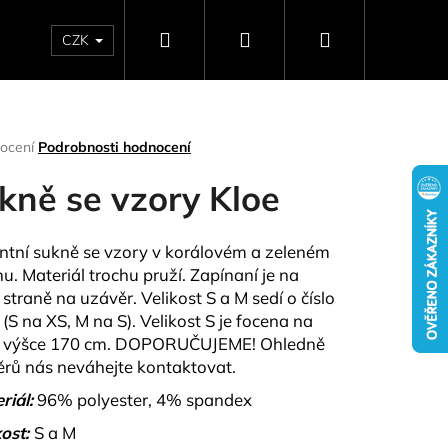
Hledat
Přihlášení
Nákupní
CZK
SELLERY
NAPIŠTE NÁM
DÁRKOVÉ POUKAZY
HO
košík
rné
ocení
Podrobnosti hodnocení
ení
tu
kně se vzory Kloe
ntní sukně se vzory v korálovém a zeleném
nu. Materiál trochu pruží. Zapínaní je na
ček.
 straně na uzávěr. Velikost S a M sedí o číslo
(S na XS, M na S). Velikost S je focena na
a výšce 170 cm. DOPORUČUJEME! Ohledně
rů nás neváhejte kontaktovat.
Následující
riál:
96% polyester, 4% spandex
ost:
S a M