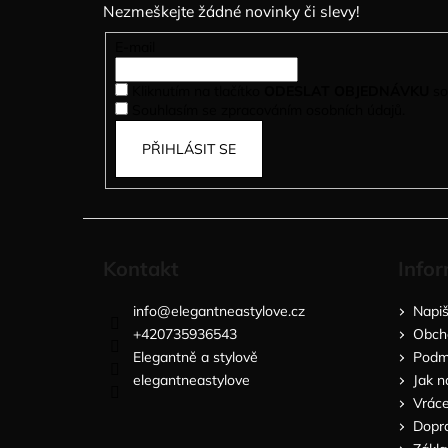
Nezmeškejte žádné novinky či slevy!
a
t
E-mail
í
Kliknutím na tlačítko
ODESLAT OBJEDNÁVKU
so
Souhlasím se zpracováním osobních údajů.
PŘIHLÁSIT SE
Kontakt
Infor
info
@
elegantneastylove.cz
Napi
+420735936543
Obch
Elegantně a stylově
Podmí
elegantneastylove
Jak n
Vráce
Dopra