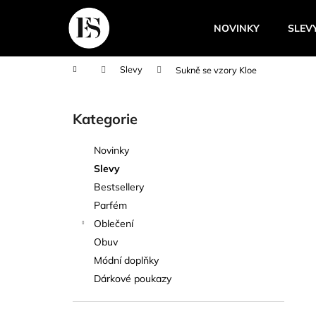
K
Přejít
na
o
NOVINKY
SLEV
obsah
Zpět
Zpět
š
do
do
í
Domů
Slevy
Sukně se vzory Kloe
k
obchodu
obchodu
P
o
Kategorie
Přeskočit
s
kategorie
t
Novinky
r
Slevy
a
Bestsellery
n
Parfém
n
Oblečení
í
Obuv
p
Módní doplňky
a
Dárkové poukazy
n
e