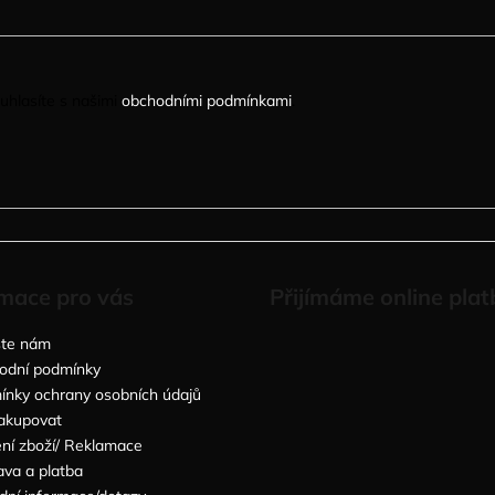
uhlasíte s našimi
obchodními podmínkami
.
mace pro vás
Přijímáme online plat
šte nám
odní podmínky
nky ochrany osobních údajů
akupovat
ní zboží/ Reklamace
va a platba