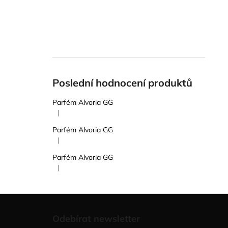
Poslední hodnocení produktů
Parfém Alvoria GG
|
Hodnocení produktu je 5 z 5 hvězdiček.
Parfém Alvoria GG
|
Hodnocení produktu je 5 z 5 hvězdiček.
Parfém Alvoria GG
|
Hodnocení produktu je 5 z 5 hvězdiček.
Z
á
Odebírat newsletter
p