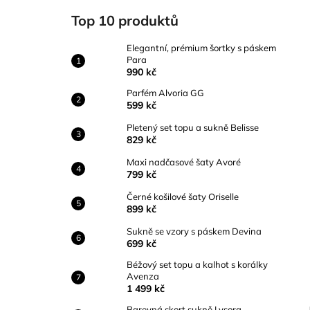
ELEGANTNÍ, PRÉMIUM ŠORTKY S
l
PÁSKEM PARA
Top 10 produktů
990 kč
Elegantní, prémium šortky s páskem
Para
990 kč
Parfém Alvoria GG
599 kč
Pletený set topu a sukně Belisse
829 kč
Maxi nadčasové šaty Avoré
799 kč
Černé košilové šaty Oriselle
899 kč
Sukně se vzory s páskem Devina
699 kč
Béžový set topu a kalhot s korálky
Avenza
1 499 kč
Barevná skort sukně Lysora