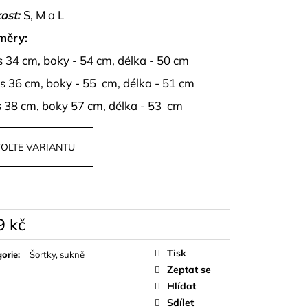
OPU A SUKNĚ BELISSE
ost:
S, M a L
měry:
 34 cm, boky - 54 cm, délka - 50 cm
s 36 cm, boky - 55 cm, délka - 51 cm
 38 cm, boky 57 cm, délka - 53 cm
OLTE VARIANTU
9 kč
á
Tisk
orie
:
Šortky, sukně
Zeptat se
Hlídat
Sdílet