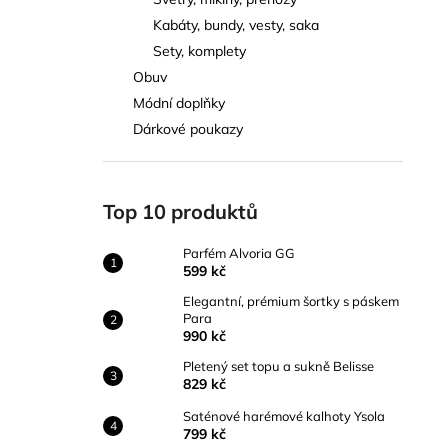
PARFÉM ALVORIA GG
l
Kabáty, bundy, vesty, saka
599 kč
Sety, komplety
Obuv
Módní doplňky
Dárkové poukazy
Top 10 produktů
Parfém Alvoria GG
599 kč
Elegantní, prémium šortky s páskem
Para
990 kč
Pletený set topu a sukně Belisse
829 kč
Saténové harémové kalhoty Ysola
799 kč