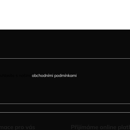
uhlasíte s našimi
obchodními podmínkami
.
mace pro vás
Přijímáme online plat