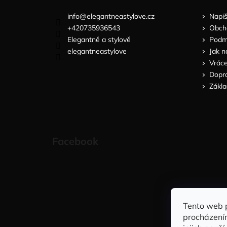
info
@
elegantneastylove.cz
Napi
+420735936543
Obch
Elegantně a stylově
Podmí
elegantneastylove
Jak n
Vráce
Dopra
Zákla
Facebook
Tento web 
procházení