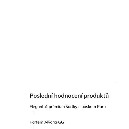
Poslední hodnocení produktů
Elegantní, prémium šortky s páskem Para
|
Hodnocení produktu je 5 z 5 hvězdiček.
Parfém Alvoria GG
|