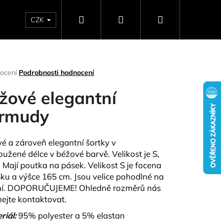
Hledat
Přihlášení
Nákupní
CZK
SELLERY
NAPIŠTE NÁM
DÁRKOVÉ POUKAZY
HO
košík
rné
ocení
Podrobnosti hodnocení
ení
tu
žové elegantní
rmudy
ček.
vé a zároveň elegantní šortky v
oužené délce v béžové barvě. Velikost je S,
. Mají poutka na pásek. Velikost S je focena
ku a výšce 165 cm. Jsou velice pohodlné na
ní. DOPORUČUJEME! Ohledně rozměrů nás
Následující
ejte kontaktovat.
riál:
95% polyester a 5% elastan