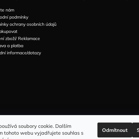
šte nám
odní podmínky
nky ochrany osobních údajů
akupovat
ní zboží/ Reklamace
va a platba
dní informace/dotazy
Sleduj nás na INSTAGRAMU
Sleduj nás na FACEBOOKU
používá soubory cookie. Dalším
Odmítnout
m tohoto webu vyjadřujete souhlas s
INFORMACE PRO VÁS