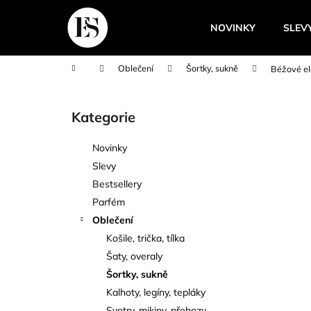
K
Přejít
na
o
NOVINKY
SLEV
obsah
Zpět
Zpět
š
do
do
í
Domů
Oblečení
Šortky, sukně
Béžové e
k
obchodu
obchodu
P
o
Kategorie
Přeskočit
s
kategorie
t
Novinky
r
Slevy
a
Bestsellery
n
Parfém
n
Oblečení
í
Košile, trička, tílka
p
Šaty, overaly
a
Šortky, sukně
n
Kalhoty, legíny, tepláky
e
Svetry, mikiny, přehozy