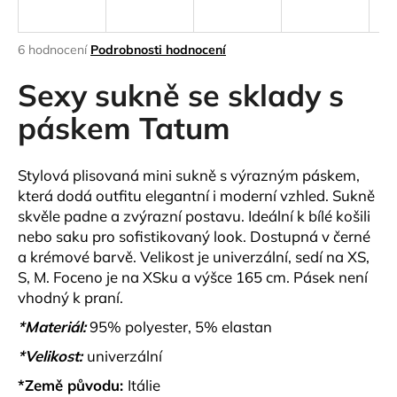
a
j
Průměrné
6 hodnocení
Podrobnosti hodnocení
í
hodnocení
produktu
Sexy sukně se sklady s
t
je
?
4,5
páskem Tatum
z
5
hvězdiček.
Stylová plisovaná mini sukně s výrazným páskem,
která dodá outfitu elegantní i moderní vzhled. Sukně
HLEDAT
skvěle padne a zvýrazní postavu. Ideální k bílé košili
nebo saku pro sofistikovaný look. Dostupná v černé
a krémové barvě.
Velikost je univerzální, sedí na XS,
S, M. Foceno je na XSku a výšce 165 cm. Pásek není
D
vhodný k praní.
o
p
*Materiál:
95% polyester, 5% elastan
o
*Velikost:
univerzální
r
u
*Země původu:
Itálie