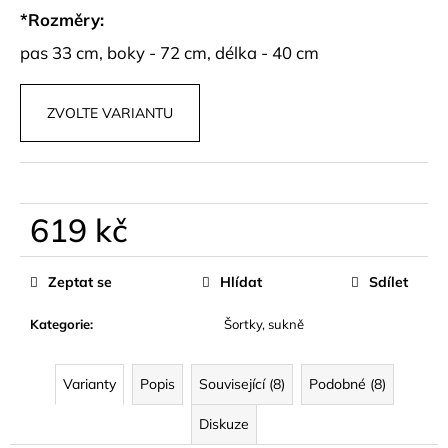
č
*Rozměry:
u
j
pas 33 cm, boky - 72 cm, délka - 40 cm
e
m
e
ZVOLTE VARIANTU
SUKNĚ
SE
VZORY
619 kč
S
PÁSKEM
Měrná
DEVINA
cena:
Zeptat se
Hlídat
Sdílet
699
kč
Kategorie
:
Šortky, sukně
Varianty
Popis
Související (8)
Podobné (8)
Diskuze