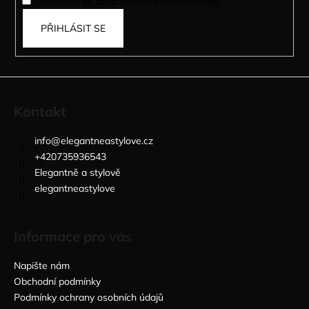
Souhlasím se zpracováním osobních údajů.
PŘIHLÁSIT SE
Kontakt
info
@
elegantneastylove.cz
+420735936543
Elegantně a stylově
elegantneastylove
Informace pro vás
Napište nám
Obchodní podmínky
Podmínky ochrany osobních údajů