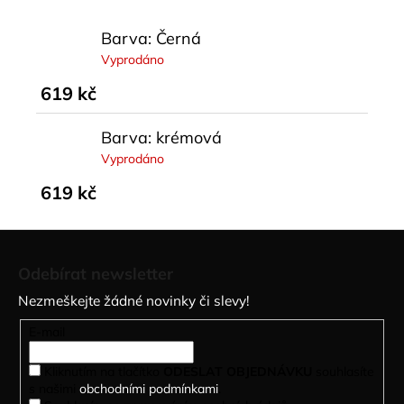
Barva: Černá
Vyprodáno
619 kč
Barva: krémová
Vyprodáno
619 kč
Z
á
Odebírat newsletter
p
Nezmeškejte žádné novinky či slevy!
a
t
E-mail
í
Kliknutím na tlačítko
ODESLAT OBJEDNÁVKU
souhlasíte
s našimi
obchodními podmínkami
.