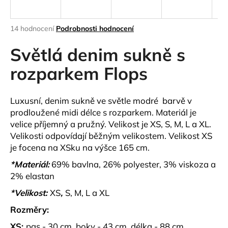
a
j
Průměrné
14 hodnocení
Podrobnosti hodnocení
í
hodnocení
produktu
Světlá denim sukně s
t
je
?
4,2
rozparkem Flops
z
5
hvězdiček.
Luxusní, denim sukně ve světle modré barvě v
prodloužené midi délce s rozparkem. Materiál je
HLEDAT
velice příjemný a pružný. Velikost je XS, S, M, L a XL.
Velikosti odpovídají běžným velikostem. Velikost XS
je focena na XSku na výšce 165 cm.
D
*Materiál:
69% bavlna, 26% polyester, 3% viskoza a
o
2% elastan
p
*Velikost:
XS
,
S, M, L a XL
o
r
Rozměry:
u
XS:
pas - 30 cm, boky - 43 cm, délka - 88 cm