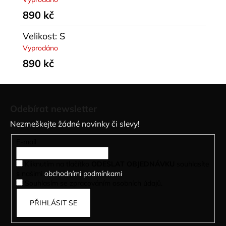
890 kč
Velikost: S
Vyprodáno
890 kč
Z
á
Odebírat newsletter
p
Nezmeškejte žádné novinky či slevy!
a
t
E-mail
í
Kliknutím na tlačítko
ODESLAT OBJEDNÁVKU
souhlasíte
s našimi
obchodními podmínkami
.
Souhlasím se zpracováním osobních údajů.
PŘIHLÁSIT SE