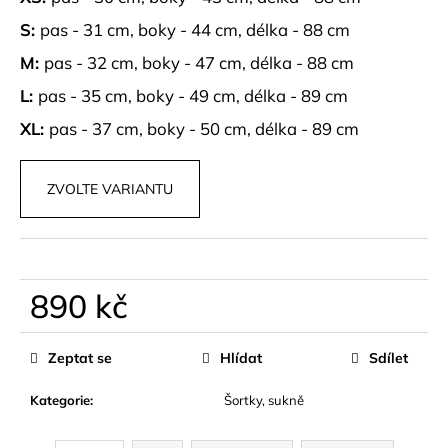
č
u
S:
pas - 31 cm, boky - 44 cm, délka - 88 cm
j
M:
pas - 32 cm, boky - 47 cm, délka - 88 cm
e
m
L:
pas - 35 cm, boky - 49 cm, délka - 89 cm
e
XL:
pas - 37 cm, boky - 50 cm, délka - 89 cm
HNĚDÝ
BIKER
ZVOLTE VARIANTU
SET
FITNESS
890
kč
890 kč
Měrná
cena:
Zeptat se
Hlídat
Sdílet
Kategorie
:
Šortky, sukně