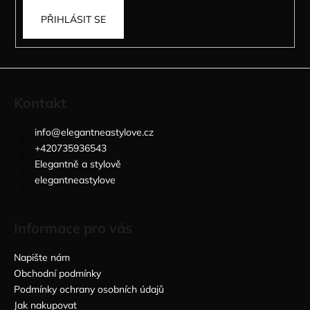
PŘIHLÁSIT SE
Kontakt
info
@
elegantneastylove.cz
+420735936543
Elegantně a stylově
elegantneastylove
Informace pro vás
Napište nám
Obchodní podmínky
Podmínky ochrany osobních údajů
Jak nakupovat