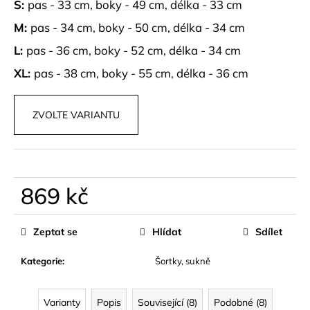
č
S:
pas - 33 cm, boky - 49 cm, délka - 33 cm
u
M:
pas - 34 cm, boky - 50 cm, délka - 34 cm
j
e
L:
pas - 36 cm, boky - 52 cm, délka - 34 cm
m
XL:
pas - 38 cm, boky - 55 cm, délka - 36 cm
e
ZVOLTE VARIANTU
PARFÉM
ALVORIA
GG
599
kč
869 kč
Měrná
cena:
Zeptat se
Hlídat
Sdílet
Kategorie
:
Šortky, sukně
Varianty
Popis
Související (8)
Podobné (8)