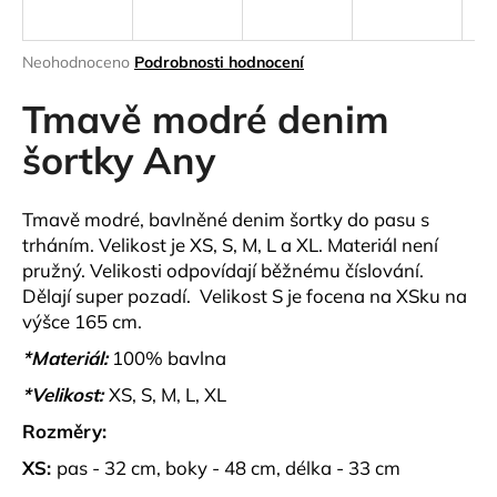
a
j
Průměrné
Neohodnoceno
Podrobnosti hodnocení
í
hodnocení
produktu
Tmavě modré denim
t
je
?
0,0
šortky Any
z
5
hvězdiček.
Tmavě modré, bavlněné denim šortky do pasu s
trháním. Velikost je XS, S, M, L a XL. Materiál není
HLEDAT
pružný. Velikosti odpovídají běžnému číslování.
Dělají super pozadí. Velikost S je focena na XSku na
výšce 165 cm.
D
*Materiál:
100% bavlna
o
*Velikost:
XS, S, M, L, XL
p
o
Rozměry:
r
XS:
pas - 32 cm, boky - 48 cm, délka - 33 cm
u