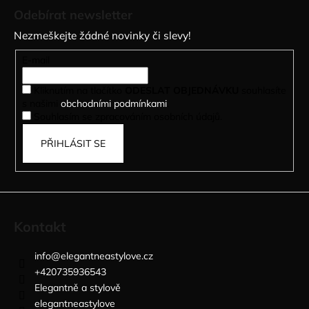
á
Odebírat newsletter
p
Nezmeškejte žádné novinky či slevy!
a
t
E-mail
í
Kliknutím na tlačítko
ODESLAT OBJEDNÁVKU
souhlasíte
s našimi
obchodními podmínkami
.
Souhlasím se zpracováním osobních údajů.
PŘIHLÁSIT SE
Kontakt
info
@
elegantneastylove.cz
+420735936543
Elegantně a stylově
elegantneastylove