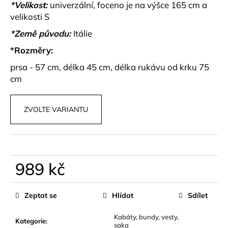
č
*Velikost:
univerzální, foceno je na výšce 165 cm a
u
velikosti S
j
*Země původu:
Itálie
e
m
*Rozměry:
e
prsa - 57 cm, délka 45 cm, délka rukávu od krku 75
cm
MUŠELÍNOVÝ
KOMPLET
ŠORTEK
ZVOLTE VARIANTU
A
KOŠILE
SUMMER
LOVE
1
099
989 kč
kč
Měrná
cena:
Zeptat se
Hlídat
Sdílet
Kabáty, bundy, vesty,
Kategorie
:
saka