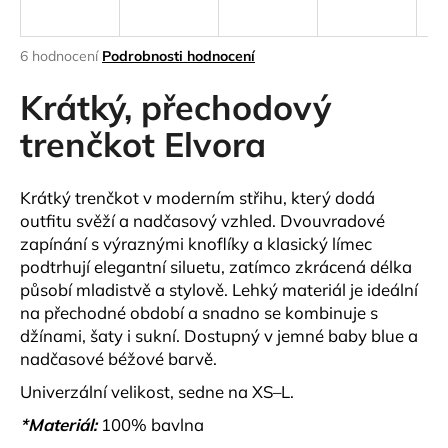
a
j
Průměrné
6 hodnocení
Podrobnosti hodnocení
í
hodnocení
produktu
Krátký, přechodový
t
je
?
4,3
trenčkot Elvora
z
5
hvězdiček.
Krátký trenčkot v moderním střihu, který dodá
outfitu svěží a nadčasový vzhled. Dvouvradové
HLEDAT
zapínání s výraznými knoflíky a klasický límec
podtrhují elegantní siluetu, zatímco zkrácená délka
působí mladistvě a stylově.
Lehký materiál je ideální
na přechodné období a snadno se kombinuje s
D
džínami, šaty i sukní. Dostupný v jemné baby blue a
o
nadčasové béžové barvě.
p
o
Univerzální velikost, sedne na
XS–L
.
r
*Materiál:
100% bavlna
u