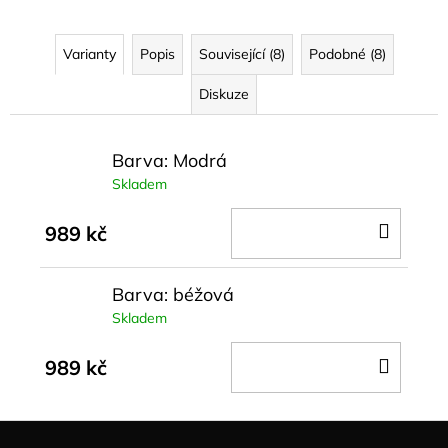
Varianty
Popis
Související (8)
Podobné (8)
Diskuze
Barva: Modrá
Skladem
DO
989 kč
KOŠÍ
Barva: béžová
Skladem
DO
989 kč
KOŠÍ
Z