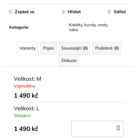
Měrná
cena:
Zeptat se
Hlídat
Sdílet
Kabáty, bundy, vesty,
Kategorie
:
saka
Varianty
Popis
Související (8)
Podobné (8)
Diskuze
Velikost: M
Vyprodáno
1 490 kč
Velikost: L
Skladem
DO
1 490 kč
KOŠÍ