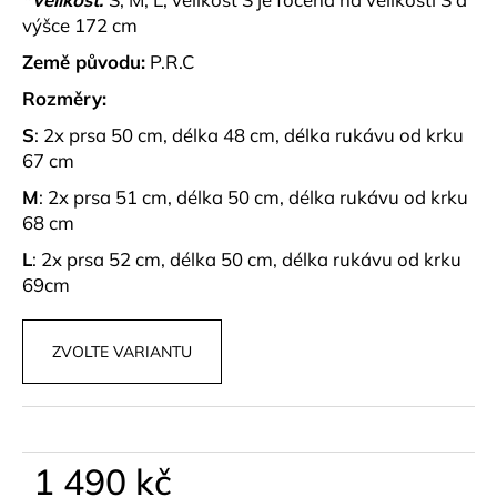
č
výšce 172 cm
u
j
Země původu:
P.R.C
e
Rozměry:
m
e
S
: 2x prsa 50 cm, délka 48 cm, délka rukávu od krku
67 cm
POHODLNÉ
M
: 2x prsa 51 cm, délka 50 cm, délka rukávu od krku
KALHOTY
68 cm
S
ROZPARKY
L
: 2x prsa 52 cm, délka 50 cm, délka rukávu od krku
WINSLET
69cm
499
kč
ZVOLTE VARIANTU
1 490 kč