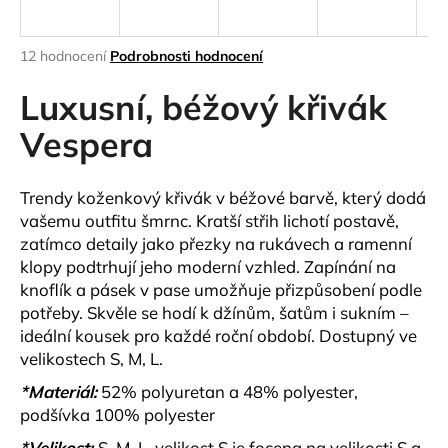
a
j
Průměrné
12 hodnocení
Podrobnosti hodnocení
í
hodnocení
produktu
Luxusní, béžový křivák
t
je
?
4,8
Vespera
z
5
hvězdiček.
Trendy koženkový křivák v béžové barvě, který dodá
vašemu outfitu šmrnc. Kratší střih lichotí postavě,
HLEDAT
zatímco detaily jako přezky na rukávech a ramenní
klopy podtrhují jeho moderní vzhled. Zapínání na
knoflík a pásek v pase umožňuje přizpůsobení podle
potřeby. Skvěle se hodí k džínům, šatům i sukním –
D
ideální kousek pro každé roční období.
Dostupný ve
o
velikostech S, M, L.
p
o
*Materiál:
52% polyuretan a 48% polyester,
r
podšívka 100% polyester
u
*Velikost:
S, M, L, velikost S je focena na velikosti S a