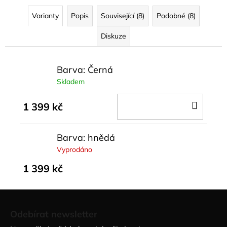
Varianty
Popis
Související (8)
Podobné (8)
Diskuze
Barva: Černá
Skladem
DO
1 399 kč
KOŠÍ
Barva: hnědá
Vyprodáno
1 399 kč
Z
á
Odebírat newsletter
p