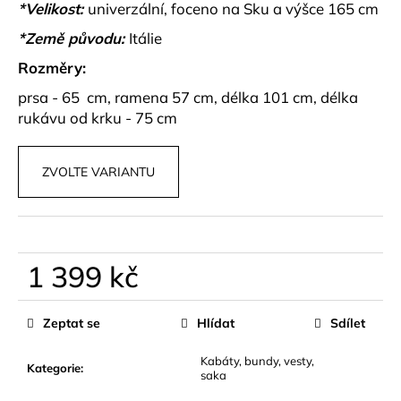
č
*Velikost:
univerzální, foceno na Sku a výšce 165 cm
u
*Země původu:
Itálie
j
e
Rozměry:
m
prsa - 65 cm, ramena 57 cm, délka 101 cm, délka
e
rukávu od krku - 75 cm
PLETENÝ
SET
ZVOLTE VARIANTU
TOPU
A
SUKNĚ
BELISSE
829
1 399 kč
kč
Měrná
cena:
Zeptat se
Hlídat
Sdílet
Kabáty, bundy, vesty,
Kategorie
:
saka