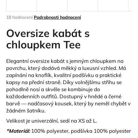
a
j
Průměrné
18 hodnocení
Podrobnosti hodnocení
í
hodnocení
produktu
Oversize kabát s
t
je
?
4,6
chloupkem Tee
z
5
hvězdiček.
Elegantní oversize kabát s jemným chloupkem na
povrchu, který dodává měkký a luxusní vzhled. Má
HLEDAT
zapínání na knoflík, kvalitní podšívku a praktické
kapsy na přední straně. Díky volnějšímu střihu se
pohodlně nosí a skvěle se kombinuje do
každodenních outfitů. Dostupný v hnědé a černé
D
barvě — nadčasový kousek, který by neměl chybět v
o
žádném šatníku.
p
o
Velikost je univerzální, sedí na XS až L.
r
*Materiál:
100% polyester, podšívka 100% polyester
u