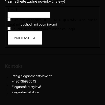
Nezmeškejte žádné novinky či slevy!
a
t
E-mail
í
Kliknutím na tlačítko
ODESLAT OBJEDNÁVKU
souhlasíte
s našimi
obchodními podmínkami
.
Souhlasím se zpracováním osobních údajů.
PŘIHLÁSIT SE
Kontakt
info
@
elegantneastylove.cz
+420735936543
Elegantně a stylově
elegantneastylove