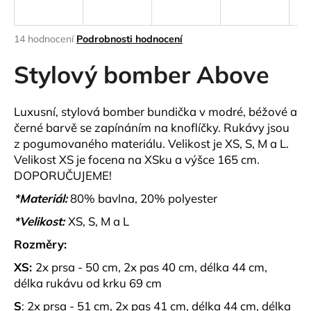
a
j
Průměrné
14 hodnocení
Podrobnosti hodnocení
í
hodnocení
produktu
Stylový bomber Above
t
je
?
3,9
z
Luxusní, stylová bomber bundička v modré, béžové a
5
černé barvě se zapínáním na knoflíčky. Rukávy jsou
hvězdiček.
z pogumovaného materiálu. Velikost je XS, S, M a L.
Velikost XS je focena na XSku a výšce 165 cm.
HLEDAT
DOPORUČUJEME!
*Materiál:
80% bavlna, 20% polyester
D
*Velikost:
XS, S, M a L
o
Rozměry:
p
o
XS:
2x prsa - 50 cm, 2x pas 40 cm, délka 44 cm,
r
délka rukávu od krku 69 cm
u
S
: 2x prsa - 51 cm, 2x pas 41 cm, délka 44 cm, délka