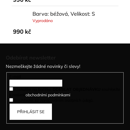
Barva: béžová, Velikost: S
Vyprodáno
990 kč
Z
á
Odebírat newsletter
p
Nezmeškejte žádné novinky či slevy!
a
t
E-mail
í
Kliknutím na tlačítko
ODESLAT OBJEDNÁVKU
souhlasíte
s našimi
obchodními podmínkami
.
Souhlasím se zpracováním osobních údajů.
PŘIHLÁSIT SE