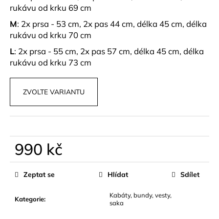
č
rukávu od krku 69 cm
u
j
M
: 2x prsa - 53 cm, 2x pas 44 cm, délka 45 cm, délka
e
rukávu od krku 70 cm
m
L
: 2x prsa - 55 cm, 2x pas 57 cm, délka 45 cm, délka
e
rukávu od krku 73 cm
BAREVNÁ
ZVOLTE VARIANTU
SKORT
SUKNĚ
LYSORA
599
kč
990 kč
Měrná
cena:
Zeptat se
Hlídat
Sdílet
Kabáty, bundy, vesty,
Kategorie
:
saka