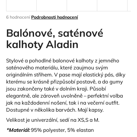
a
j
Průměrné
6 hodnocení
Podrobnosti hodnocení
í
hodnocení
produktu
Balónové, saténové
t
je
?
4,7
kalhoty Aladin
z
5
hvězdiček.
Stylové a pohodlné balonové kalhoty z jemného
saténového materiálu, které zaujmou svým
HLEDAT
originálním střihem. V pase mají elastický pás, díky
kterému se krásně přizpůsobí postavě, a do gumy
jsou zakončeny také v dolním kraji. Působí
elegantně, ale zároveň uvolněně – perfektní volba
D
jak na každodenní nošení, tak i na večerní outfit.
o
Dostupné v několika barvách. Mají kapsy.
p
o
Velikost je univerzální, sedí na XS,S a M.
r
*Materiál:
95% polyester, 5% elastan
u