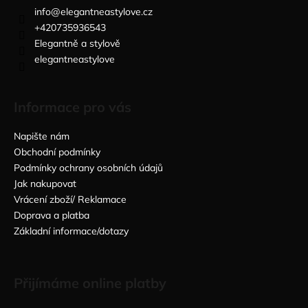
info
@
elegantneastylove.cz
+420735936543
Elegantně a stylově
elegantneastylove
Informace pro vás
Napište nám
Obchodní podmínky
Podmínky ochrany osobních údajů
Jak nakupovat
Vrácení zboží/ Reklamace
Doprava a platba
Základní informace/dotazy
Přijímáme online platby