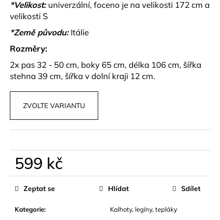
č
*Velikost:
univerzální, foceno je na velikosti 172 cm a
u
velikosti S
j
*Země původu:
Itálie
e
m
Rozměry:
e
2x pas 32 - 50 cm, boky 65 cm, délka 106 cm, šířka
stehna 39 cm, šířka v dolní kraji 12 cm.
ELEGANTNÍ,
PRÉMIUM
ŠORTKY
ZVOLTE VARIANTU
S
PÁSKEM
PARA
990
kč
599 kč
Měrná
cena:
Zeptat se
Hlídat
Sdílet
Kategorie
:
Kalhoty, legíny, tepláky