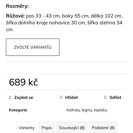
č
Rozměry:
u
j
Růžové:
pas 33 - 43 cm, boky 55 cm, délka 102 cm,
e
šířka dolního kraje nohavice 30 cm, šířka stehna 34
m
cm
e
ZVOLTE VARIANTU
MIDI
ŠATY
Z
BAVLNY
TARIAN
689 kč
1
199
Měrná
kč
cena:
Zeptat se
Hlídat
Sdílet
Kategorie
:
Kalhoty, legíny, tepláky
Varianty
Popis
Související (8)
Podobné (8)