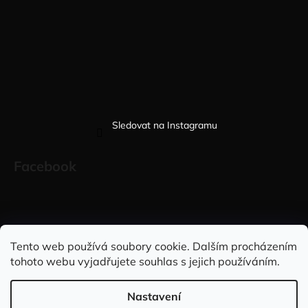
Sledovat na Instagramu
Facebook
Sleduj nás na INSTAGRAMU
Sleduj nás na FACEBOOKU
Tento web používá soubory cookie. Dalším procházením
tohoto webu vyjadřujete souhlas s jejich používáním.
INFORMACE PRO VÁS
Nastavení
Vytvořil Shoptet