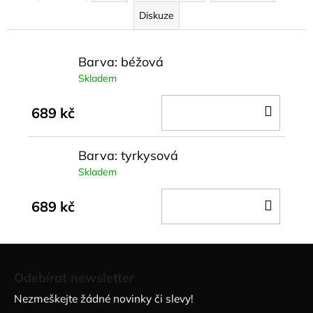
Diskuze
Barva: béžová
Skladem
DO
689 kč
KOŠÍ
Barva: tyrkysová
Skladem
DO
689 kč
KOŠÍ
Z
á
Odebírat newsletter
p
Nezmeškejte žádné novinky či slevy!
a