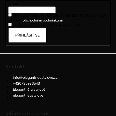
t
E-mail
í
Kliknutím na tlačítko
ODESLAT OBJEDNÁVKU
souhlasíte
s našimi
obchodními podmínkami
.
Souhlasím se zpracováním osobních údajů.
PŘIHLÁSIT SE
Kontakt
info
@
elegantneastylove.cz
+420735936543
Elegantně a stylově
elegantneastylove
Informace pro vás