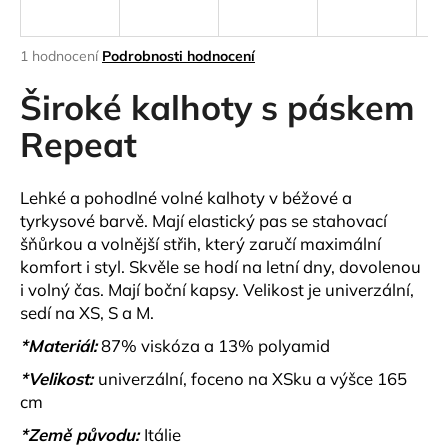
a
j
Průměrné
1 hodnocení
Podrobnosti hodnocení
í
hodnocení
produktu
Široké kalhoty s páskem
t
je
?
5,0
Repeat
z
5
hvězdiček.
Lehké a pohodlné volné kalhoty v béžové a
tyrkysové barvě. Mají elastický pas se stahovací
HLEDAT
šňůrkou a volnější střih, který zaručí maximální
komfort i styl. Skvěle se hodí na letní dny, dovolenou
i volný čas.
Mají boční kapsy.
Velikost je univerzální,
sedí na XS, S a M.
D
o
*Materiál:
87% viskóza a 13% polyamid
p
*Velikost:
univerzální, foceno na XSku a výšce 165
o
cm
r
u
*Země původu:
Itálie