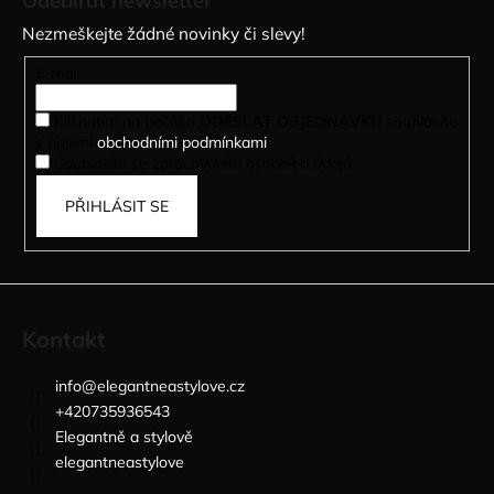
Odebírat newsletter
p
Nezmeškejte žádné novinky či slevy!
a
t
E-mail
í
Kliknutím na tlačítko
ODESLAT OBJEDNÁVKU
souhlasíte
s našimi
obchodními podmínkami
.
Souhlasím se zpracováním osobních údajů.
PŘIHLÁSIT SE
Kontakt
info
@
elegantneastylove.cz
+420735936543
Elegantně a stylově
elegantneastylove