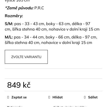
č
u
*Země původu:
P.R.C
j
Rozměry:
e
m
S/M:
pas - 33 - 43 cm, boky - 63 cm, délka - 97
e
cm, šířka stehna 40 cm, nohavice v dolní kraji 15 cm
M/L:
pas - 34 - 44 cm, boky - 66 cm, délka - 97 cm,
SUKNĚ
šířka stehna 40 cm, nohavice v dolní kraji 15 cm
SE
SKLADY
ELISSE
ZVOLTE VARIANTU
469
kč
849 kč
Měrná
cena:
Zeptat se
Hlídat
Sdílet