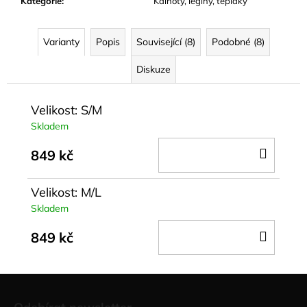
Kategorie
:
Kalhoty, legíny, tepláky
Varianty
Popis
Související (8)
Podobné (8)
Diskuze
Velikost: S/M
Skladem
DO
849 kč
KOŠÍ
Velikost: M/L
Skladem
DO
849 kč
KOŠÍ
Z
á