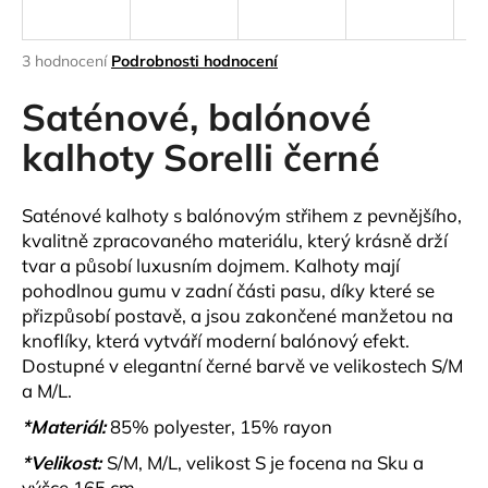
a
j
Průměrné
3 hodnocení
Podrobnosti hodnocení
í
hodnocení
produktu
Saténové, balónové
t
je
?
5,0
kalhoty Sorelli černé
z
5
hvězdiček.
Saténové kalhoty s balónovým střihem z pevnějšího,
kvalitně zpracovaného materiálu, který krásně drží
HLEDAT
tvar a působí luxusním dojmem. Kalhoty mají
pohodlnou gumu v zadní části pasu, díky které se
přizpůsobí postavě, a jsou zakončené manžetou na
knoflíky, která vytváří moderní balónový efekt.
D
Dostupné v elegantní černé barvě ve velikostech S/M
o
a M/L.
p
o
*Materiál:
85% polyester, 15% rayon
r
*Velikost:
S/M, M/L, velikost S je focena na Sku a
u
výšce 165 cm