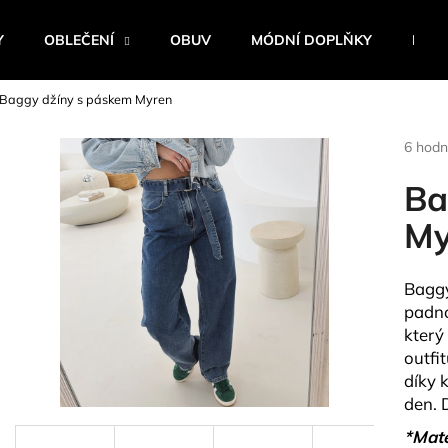
Y
OBLEČENÍ
OBUV
MÓDNÍ DOPLŇKY
BEST
Baggy džíny s páskem Myren
Co potřebujete najít?
Průmě
6 hodn
hodnoc
produk
Ba
HLEDAT
je
4,8
My
z
5
Doporučujeme
hvězdi
Baggy
padno
který
outfi
díky 
den. 
*Mate