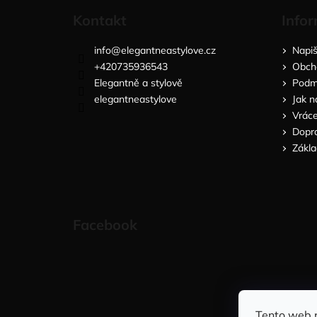
Kontakt
Infor
info
@
elegantneastylove.cz
Napi
+420735936543
Obch
Elegantně a stylově
Podmí
elegantneastylove
Jak n
Vráce
Dopra
Zákla
Facebook
Tento web 