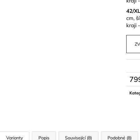
kraji 
42/X
cm, š
kraji 
ZV
79
Měrn
cena:
Kateg
Varianty
Popis
Související (8)
Podobné (8)