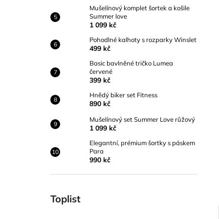
Mušelínový komplet šortek a košile
Summer love
1 099 kč
Pohodlné kalhoty s rozparky Winslet
499 kč
Basic bavlněné tričko Lumea
červené
399 kč
Hnědý biker set Fitness
890 kč
Mušelínový set Summer Love růžový
1 099 kč
Elegantní, prémium šortky s páskem
Para
990 kč
Toplist