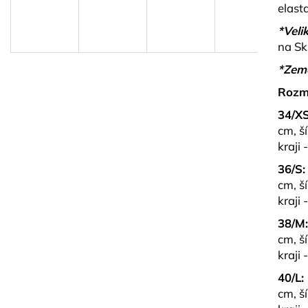
PLETENÝ SET TOPU A SUKNĚ BELISSE
BÉŽOVÝ SET TO
elast
KORÁLKY AVE
829 kč
*Velik
1 499 kč
na Sk
*Zem
Rozm
34/XS
cm, š
kraji 
36/S:
cm, š
kraji 
38/M
cm, š
kraji 
40/L:
cm, š