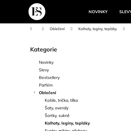
K
Přejít
na
o
NOVINKY
SLEV
obsah
Zpět
Zpět
š
do
do
í
Domů
Oblečení
Kalhoty, legíny, tepláky
k
obchodu
obchodu
P
o
Kategorie
Přeskočit
s
kategorie
t
Novinky
r
Slevy
a
Bestsellery
n
Parfém
n
Oblečení
í
Košile, trička, tílka
p
Šaty, overaly
a
Šortky, sukně
n
Kalhoty, legíny, tepláky
e
Svetry, mikiny, přehozy