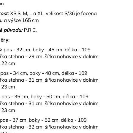
PU A KALHOT S
an
NZA
ost:
XS,S, M, L a XL, velikost S/36 je focena
u a výšce 165 cm
ě původu:
P.R.C.
ěry:
:
pas - 32 cm, boky - 46 cm, délka - 109
ířka stehna - 29 cm, šířka nohavice v dolním
- 22 cm
pas - 34 cm, boky - 48 cm, délka - 109
ířka stehna - 31 cm, šířka nohavice v dolním
- 23 cm
:
pas - 35 cm, boky - 50 cm, délka - 109
ířka stehna - 31 cm, šířka nohavice v dolním
- 23 cm
pas - 37 cm, boky - 52 cm, délka - 109
ířka stehna - 32 cm, šířka nohavice v dolním