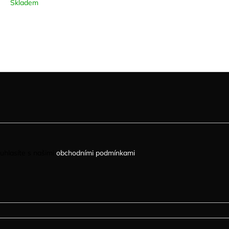
Skladem
uhlasíte s našimi
obchodními podmínkami
.