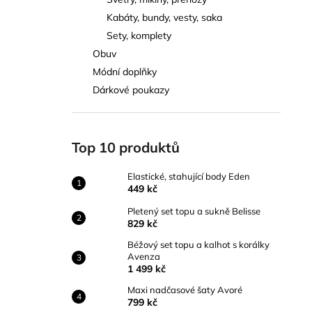
ELASTICKÉ, STAHUJÍCÍ BODY EDEN
l
Kabáty, bundy, vesty, saka
449 kč
Sety, komplety
Obuv
Módní doplňky
Dárkové poukazy
Top 10 produktů
Elastické, stahující body Eden
449 kč
Pletený set topu a sukně Belisse
829 kč
Béžový set topu a kalhot s korálky
Avenza
1 499 kč
Maxi nadčasové šaty Avoré
799 kč