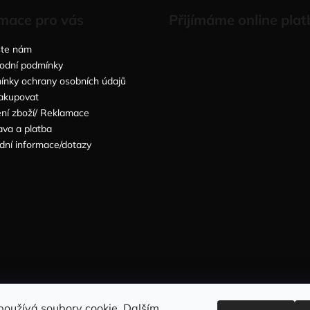
mace pro vás
Přijímáme online plat
šte nám
odní podmínky
nky ochrany osobních údajů
akupovat
ní zboží/ Reklamace
va a platba
dní informace/dotazy
Sleduj nás na INSTAGRAMU
Sleduj nás na FACEBOOKU
používá soubory cookie. Dalším