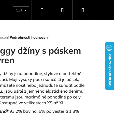
Hledat
Přihlášení
Nákupní
CZK
SELLERY
NAPIŠTE NÁM
DÁRKOVÉ POUKAZY
HO
košík
rné
ocení
Podrobnosti hodnocení
ení
tu
ggy džíny s páskem
ren
ček.
 džíny jsou pohodlné, stylové a perfektně
ucí. Mají vysoký pas a součástí je pásek,
 můžete nosit nebo jednoduše sundat podle
tu. Jsou ušité z jemného elastického denimu,
kterému jsou maximálně pohodlné po celý
Následující
Dostupné ve velikostech XS až XL.
riál:
93,2% bavlna, 5% polyester a 1,8%