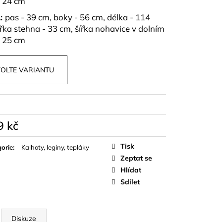
- 24 cm
L:
pas - 39 cm, boky - 56 cm, délka - 114
ířka stehna - 33 cm, šířka nohavice v dolním
- 25 cm
OLTE VARIANTU
9 kč
á
Tisk
orie
:
Kalhoty, legíny, tepláky
Zeptat se
Hlídat
Sdílet
Diskuze