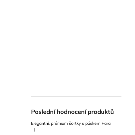
Poslední hodnocení produktů
Elegantní, prémium šortky s páskem Para
|
Hodnocení produktu je 5 z 5 hvězdiček.