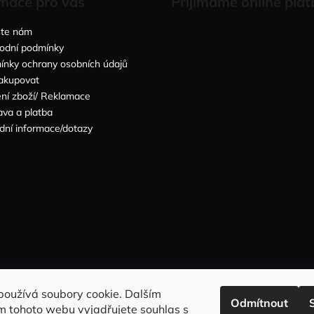
mace pro vás
Přijímáme online plat
šte nám
odní podmínky
nky ochrany osobních údajů
akupovat
ní zboží/ Reklamace
va a platba
dní informace/dotazy
Sleduj nás na INSTAGRAMU
Sleduj nás na FACEBOOKU
používá soubory cookie. Dalším
Odmítnout
m tohoto webu vyjadřujete souhlas s
INFORMACE PRO VÁS