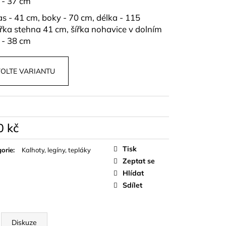
i - 37 cm
as - 41 cm, boky - 70 cm, délka - 115
ířka stehna 41 cm, šířka nohavice v dolním
i - 38 cm
OLTE VARIANTU
0 kč
á
Tisk
orie
:
Kalhoty, legíny, tepláky
Zeptat se
Hlídat
Sdílet
Diskuze