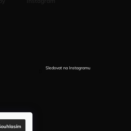
by
Instagram
Sledovat na Instagramu
Souhlasím