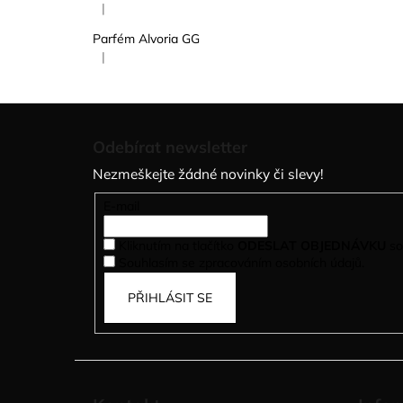
|
Hodnocení produktu je 5 z 5 hvězdiček.
Parfém Alvoria GG
|
Hodnocení produktu je 5 z 5 hvězdiček.
Z
á
Odebírat newsletter
p
Nezmeškejte žádné novinky či slevy!
a
t
E-mail
í
Kliknutím na tlačítko
ODESLAT OBJEDNÁVKU
so
Souhlasím se zpracováním osobních údajů.
PŘIHLÁSIT SE