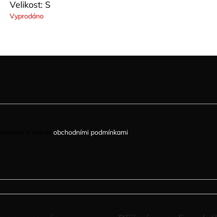
Velikost: S
Vyprodáno
uhlasíte s našimi
obchodními podmínkami
.