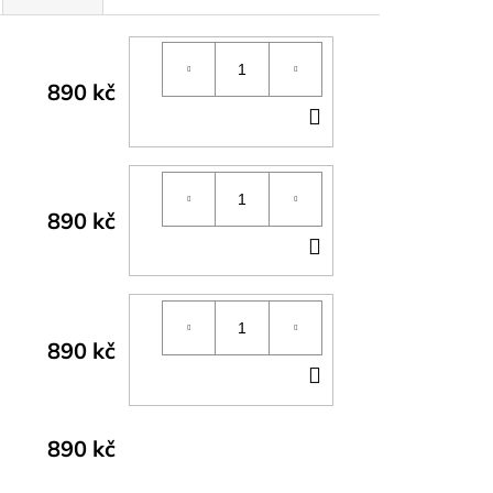
890 kč
DO
KOŠÍKU
890 kč
DO
KOŠÍKU
890 kč
DO
KOŠÍKU
890 kč