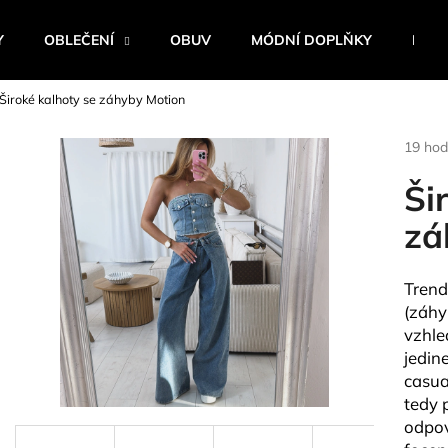
Y
OBLEČENÍ
OBUV
MÓDNÍ DOPLŇKY
BEST
Široké kalhoty se záhyby Motion
Co potřebujete najít?
Průmě
19 hod
hodnoc
produk
Ši
HLEDAT
je
4,5
zá
z
5
Doporučujeme
hvězdi
Trend
(záhy
vzhled
jedin
casua
tedy p
odpov