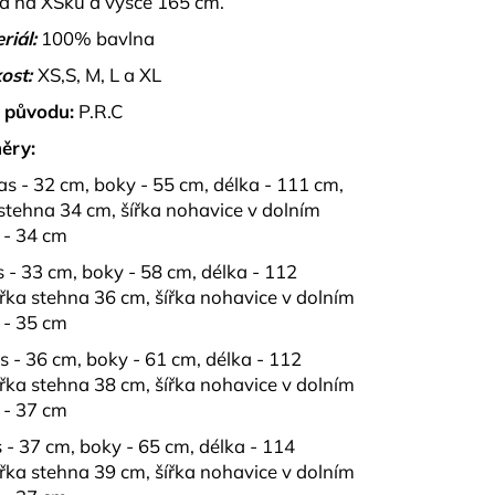
a na XSku a výšce 165 cm.
OPU A SUKNĚ BELISSE
riál:
100% bavlna
ost:
XS,S, M, L a XL
 původu:
P.R.C
ěry:
as - 32 cm, boky - 55 cm, délka - 111 cm,
 stehna 34 cm, šířka nohavice v dolním
i - 34 cm
 - 33 cm, boky - 58 cm, délka - 112
ířka stehna 36 cm, šířka nohavice v dolním
i - 35 cm
s - 36 cm, boky - 61 cm, délka - 112
ířka stehna 38 cm, šířka nohavice v dolním
i - 37 cm
 - 37 cm, boky - 65 cm, délka - 114
ířka stehna 39 cm, šířka nohavice v dolním