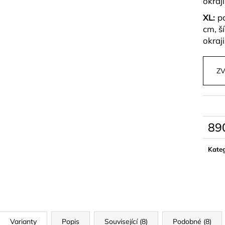
okraj
XL:
p
cm, š
okraj
ZV
89
Měrn
cena:
Kateg
Varianty
Popis
Související (8)
Podobné (8)