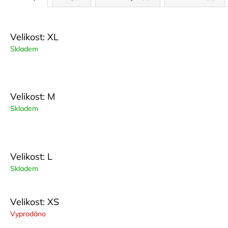
Velikost: XL
Skladem
Velikost: M
Skladem
Velikost: L
Skladem
Velikost: XS
Vyprodáno