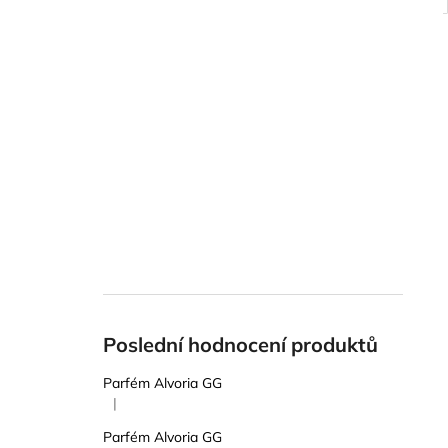
Poslední hodnocení produktů
Parfém Alvoria GG
|
Hodnocení produktu je 5 z 5 hvězdiček.
Parfém Alvoria GG