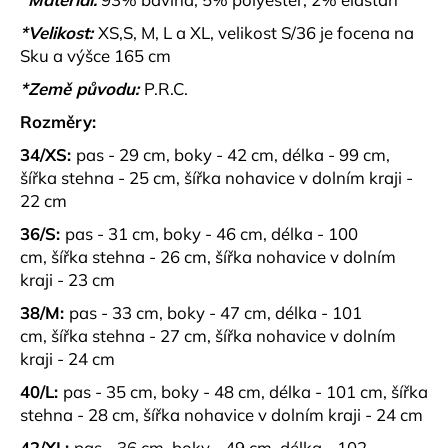
č
u
*Velikost:
XS,S, M, L a XL, velikost S/36 je focena na
j
Sku a výšce 165 cm
e
*Země původu:
P.R.C.
m
e
Rozměry:
34/XS:
pas - 29 cm, boky - 42 cm, délka - 99 cm,
BASIC
šířka stehna - 25 cm, šířka nohavice v dolním kraji -
BAVLNĚNÉ
22 cm
TRIČKO
LUMEA
36/S:
pas - 31 cm, boky - 46 cm, délka - 100
ČERVENÉ
cm, šířka stehna - 26 cm, šířka nohavice v dolním
399
kraji - 23 cm
kč
38/M:
pas - 33 cm, boky - 47 cm, délka - 101
cm, šířka stehna - 27 cm, šířka nohavice v dolním
kraji - 24 cm
40/L:
pas - 35 cm, boky - 48 cm, délka - 101 cm, šířka
stehna - 28 cm, šířka nohavice v dolním kraji - 24 cm
42/XL:
pas - 36 cm, boky - 49 cm, délka - 102