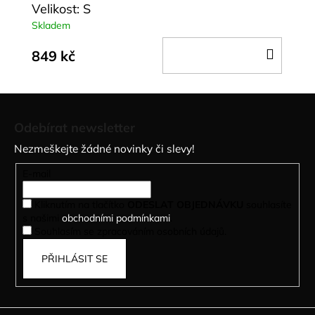
Velikost: S
Skladem
DO
849 kč
KOŠÍ
Z
á
Odebírat newsletter
p
Nezmeškejte žádné novinky či slevy!
a
t
E-mail
í
Kliknutím na tlačítko
ODESLAT OBJEDNÁVKU
souhlasíte
s našimi
obchodními podmínkami
.
Souhlasím se zpracováním osobních údajů.
PŘIHLÁSIT SE