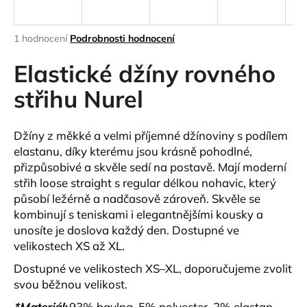
a
j
Průměrné
1 hodnocení
Podrobnosti hodnocení
í
hodnocení
produktu
Elastické džíny rovného
t
je
?
5,0
střihu Nurel
z
5
hvězdiček.
Džíny z měkké a velmi příjemné džínoviny s podílem
elastanu, díky kterému jsou krásně pohodlné,
HLEDAT
přizpůsobivé a skvěle sedí na postavě. Mají moderní
střih loose straight s regular délkou nohavic, který
působí ležérně a nadčasově zároveň. Skvěle se
kombinují s teniskami i elegantnějšími kousky a
D
unosíte je doslova každý den. Dostupné ve
o
velikostech XS až XL.
p
o
Dostupné ve velikostech XS–XL, doporučujeme zvolit
r
svou běžnou velikost.
u
*Materiál:
93% bavlna, 5% polyester, 2% elastan