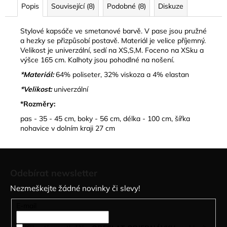
č
Popis
Související (8)
Podobné (8)
Diskuze
u
j
Stylové kapsáče ve smetanové barvě. V pase jsou pružné
e
a hezky se přizpůsobí postavě. Materiál je velice příjemný.
m
Velikost je univerzální, sedí na XS,S,M. Foceno na XSku a
e
výšce 165 cm. Kalhoty jsou pohodlné na nošení.
*Materiál:
64% poliseter, 32% viskoza a 4% elastan
PRUHOVANÉ
*Velikost:
univerzální
BERMUDY
*Rozměry:
S
PÁSKEM
pas - 35 - 45 cm, boky - 56 cm, délka - 100 cm, šířka
ZARELLE
nohavice v dolním kraji 27 cm
449
kč
Z
á
Odebírat newsletter
p
Nezmeškejte žádné novinky či slevy!
a
t
E-mail
í