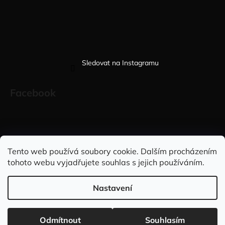
Sledovat na Instagramu
Facebook
Sleduj nás na INSTAGRAMU
Sleduj nás na FACEBOOKU
Tento web používá soubory cookie. Dalším procházením
tohoto webu vyjadřujete souhlas s jejich používáním.
INFORMACE PRO VÁS
Nastavení
Vytvořil Shoptet
Copyright 2026
Elegantně&stylově
. Všechna práva vyhrazena.
Doprava ZDARMA při nákupu nad 2.999,- Kč 🇨🇿 a na
Odmítnout
Souhlasím
Upravit nastavení cookies