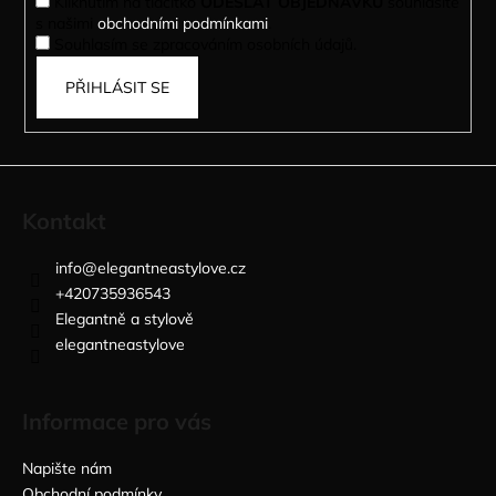
Kliknutím na tlačítko
ODESLAT OBJEDNÁVKU
souhlasíte
s našimi
obchodními podmínkami
.
Souhlasím se zpracováním osobních údajů.
PŘIHLÁSIT SE
Kontakt
info
@
elegantneastylove.cz
+420735936543
Elegantně a stylově
elegantneastylove
Informace pro vás
Napište nám
Obchodní podmínky