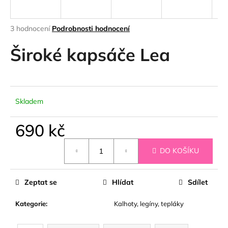
a
j
Průměrné
3 hodnocení
Podrobnosti hodnocení
í
hodnocení
produktu
Široké kapsáče Lea
t
je
?
5,0
z
5
hvězdiček.
Skladem
HLEDAT
690 kč
Měrná
DO KOŠÍKU
cena:
D
o
Zeptat se
Hlídat
Sdílet
p
o
Kategorie
:
Kalhoty, legíny, tepláky
r
u