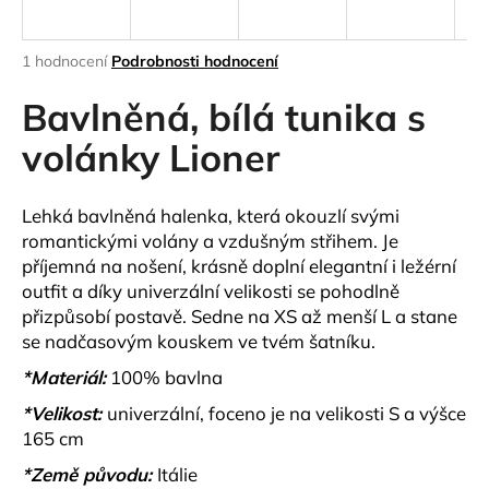
a
j
Průměrné
1 hodnocení
Podrobnosti hodnocení
í
hodnocení
produktu
Bavlněná, bílá tunika s
t
je
?
5,0
volánky Lioner
z
5
hvězdiček.
Lehká bavlněná halenka, která okouzlí svými
romantickými
volány
a vzdušným střihem. Je
HLEDAT
příjemná na nošení, krásně doplní elegantní i ležérní
outfit a díky univerzální velikosti se pohodlně
přizpůsobí postavě. Sedne na
XS až menší L
a stane
se nadčasovým kouskem ve tvém šatníku.
D
o
*Materiál:
100% bavlna
p
*Velikost:
univerzální, foceno je na velikosti S a výšce
o
165 cm
r
u
*Země původu:
Itálie