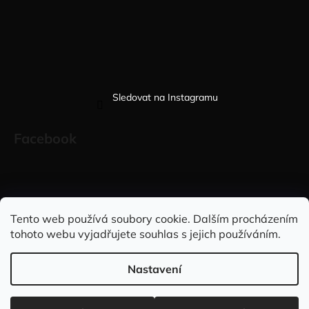
Sledovat na Instagramu
Facebook
Sleduj nás na INSTAGRAMU
Sleduj nás na FACEBOOKU
Tento web používá soubory cookie. Dalším procházením
tohoto webu vyjadřujete souhlas s jejich používáním.
INFORMACE PRO VÁS
Nastavení
Vytvořil Shoptet
Copyright 2026
Elegantně&stylově
. Všechna práva vyhrazena.