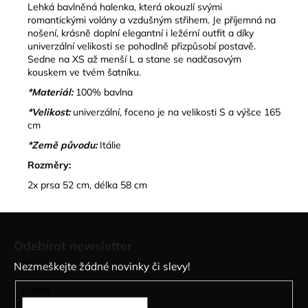
Lehká bavlněná halenka, která okouzlí svými
romantickými
volány
a vzdušným střihem. Je příjemná na
nošení, krásně doplní elegantní i ležérní outfit a díky
univerzální velikosti se pohodlně přizpůsobí postavě.
Sedne na
XS až menší L
a stane se nadčasovým
kouskem ve tvém šatníku.
*Materiál:
100% bavlna
*Velikost:
univerzální, foceno je na velikosti S a výšce 165
cm
*Země původu:
Itálie
Rozměry:
2x prsa 52 cm, délka 58 cm
Z
á
Odebírat newsletter
p
Nezmeškejte žádné novinky či slevy!
a
t
E-mail