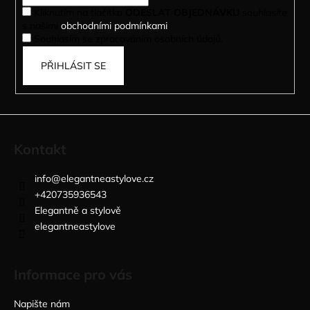
í
Kliknutím na tlačítko
ODESLAT OBJEDNÁVKU
souhlasíte
s našimi
obchodními podmínkami
.
Souhlasím se zpracováním osobních údajů.
PŘIHLÁSIT SE
Kontakt
info
@
elegantneastylove.cz
+420735936543
Elegantně a stylově
elegantneastylove
Informace pro vás
Napište nám