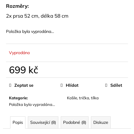
č
Rozměry:
u
j
2x prsa 52 cm, délka 58 cm
e
m
Položka byla vyprodána…
e
DŽÍNOVÁ
Vyprodáno
KOŠILE
CROP
699 kč
STŘIHU
HARLEN
Měrná
799
cena:
kč
Zeptat se
Hlídat
Sdílet
Kategorie
:
Košile, trička, tílka
Položka byla vyprodána…
Popis
Související (8)
Podobné (8)
Diskuze