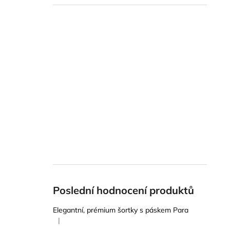
Poslední hodnocení produktů
Elegantní, prémium šortky s páskem Para
|
Hodnocení produktu je 5 z 5 hvězdiček.