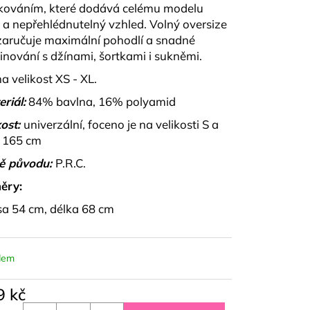
PU A KALHOT S
kováním, které dodává celému modelu
NZA
 a nepřehlédnutelný vzhled. Volný oversize
 zaručuje maximální pohodlí a snadné
nování s džínami, šortkami i sukněmi.
na velikost XS - XL.
riál:
84% bavlna, 16% polyamid
ost:
univerzální, foceno je na velikosti S a
 165 cm
ě původu:
P.R.C.
ěry:
sa 54 cm, délka 68 cm
dem
9 kč
á