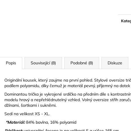
cena:
Kateg
Popis
Související (8)
Podobné (8)
Diskuze
Originální kousek, který zaujme na první pohled. Stylové oversize tr
podílem polyamidu, díky čemuž je materiál pevný, příjemný na dotek a
Dominantou trička je vykrojené srdíčko na předním díle s kontrast
modelu hravý a nepřehlédnutelný vzhled. Volný oversize střih zaru
džínami, šortkami i sukněmi.
Sedí na velikost XS - XL.
*Materiál:
84% bavlna, 16% polyamid
*Velikost:
univerzální, foceno je na velikosti S a výšce 165 cm