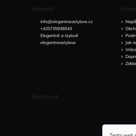
Kontakt
Infor
info
@
elegantneastylove.cz
Napi
+420735936543
Obch
Elegantně a stylově
Podmí
elegantneastylove
Jak n
Vráce
Dopra
Zákla
Facebook
Tento web 