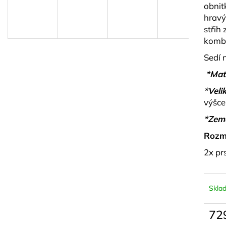
PLETENÝ SET TOPU A SUKNĚ BELISSE
BÉŽOVÝ SET TO
obnit
KORÁLKY AVE
829 kč
hravý
1 499 kč
střih
kombi
Sedí 
*Mate
*Velik
výšce
*Zem
Rozm
2x pr
Skla
72
Měrn