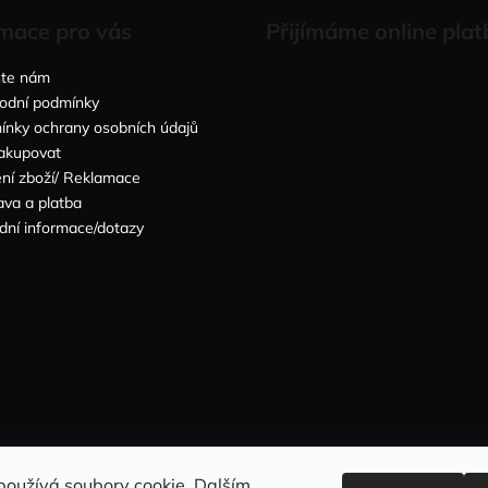
mace pro vás
Přijímáme online plat
šte nám
odní podmínky
nky ochrany osobních údajů
akupovat
ní zboží/ Reklamace
va a platba
dní informace/dotazy
Sleduj nás na INSTAGRAMU
Sleduj nás na FACEBOOKU
používá soubory cookie. Dalším