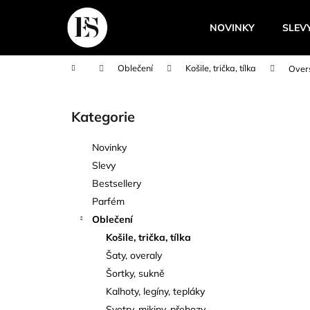
K
Přejít
na
o
NOVINKY
SLEV
obsah
Zpět
Zpět
š
do
do
í
Domů
Oblečení
Košile, trička, tílka
Overs
k
obchodu
obchodu
P
o
Kategorie
Přeskočit
s
kategorie
t
Novinky
r
Slevy
a
Bestsellery
n
Parfém
n
Oblečení
í
Košile, trička, tílka
p
Šaty, overaly
a
Šortky, sukně
n
Kalhoty, legíny, tepláky
e
Svetry, mikiny, přehozy