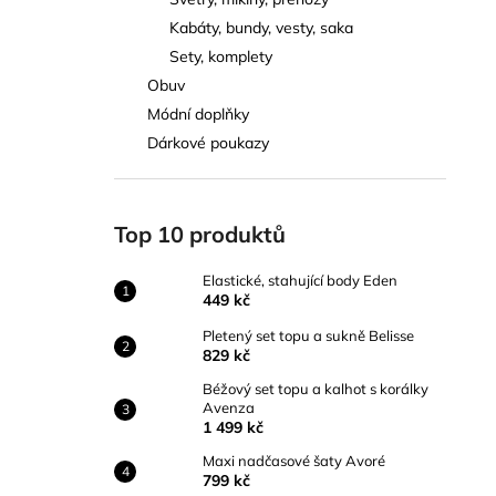
ELASTICKÉ, STAHUJÍCÍ BODY EDEN
l
Kabáty, bundy, vesty, saka
449 kč
Sety, komplety
Obuv
Módní doplňky
Dárkové poukazy
Top 10 produktů
Elastické, stahující body Eden
449 kč
Pletený set topu a sukně Belisse
829 kč
Béžový set topu a kalhot s korálky
Avenza
1 499 kč
Maxi nadčasové šaty Avoré
799 kč