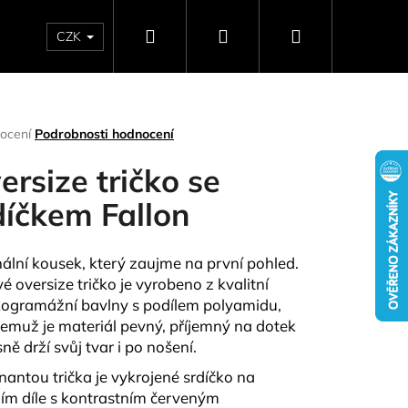
Hledat
Přihlášení
Nákupní
CZK
SELLERY
NAPIŠTE NÁM
DÁRKOVÉ POUKAZY
HO
košík
rné
ocení
Podrobnosti hodnocení
ení
tu
ersize tričko se
díčkem Fallon
ček.
nální kousek, který zaujme na první pohled.
vé oversize tričko je vyrobeno z kvalitní
ogramážní bavlny s podílem polyamidu,
čemuž je materiál pevný, příjemný na dotek
ně drží svůj tvar i po nošení.
Následující
antou trička je vykrojené srdíčko na
ím díle s kontrastním červeným