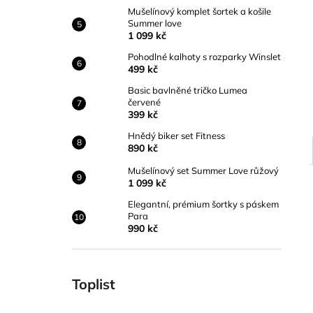
Mušelínový komplet šortek a košile
Summer love
1 099 kč
Pohodlné kalhoty s rozparky Winslet
499 kč
Basic bavlněné tričko Lumea
červené
399 kč
Hnědý biker set Fitness
890 kč
Mušelínový set Summer Love růžový
1 099 kč
Elegantní, prémium šortky s páskem
Para
990 kč
Toplist