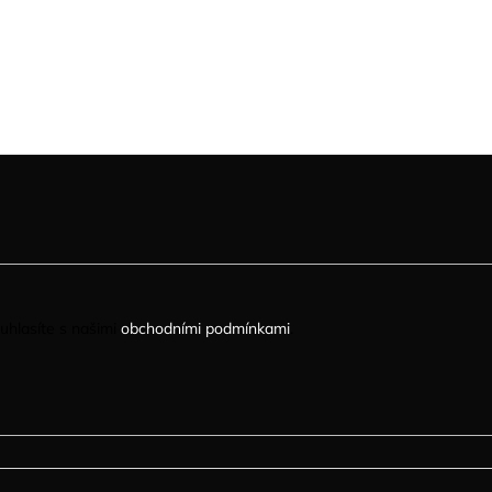
uhlasíte s našimi
obchodními podmínkami
.