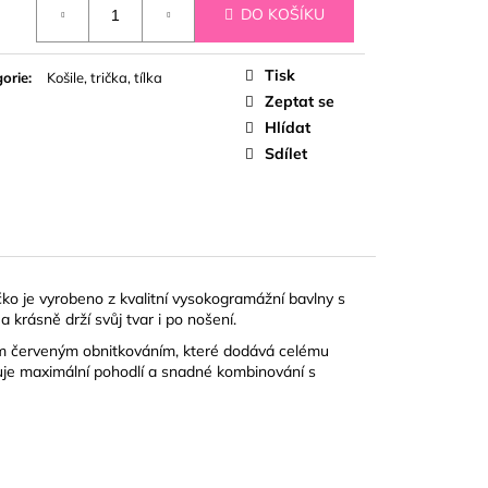
DO KOŠÍKU
Tisk
orie
:
Košile, trička, tílka
Zeptat se
Hlídat
Sdílet
ičko je vyrobeno z kvalitní vysokogramážní bavlny s
 krásně drží svůj tvar i po nošení.
ním červeným obnitkováním, které dodává celému
čuje maximální pohodlí a snadné kombinování s