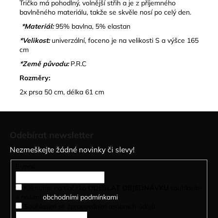
Tričko má pohodlný, volnější střih a je z příjemného
bavlněného materiálu, takže se skvěle nosí po celý den.
*Materiál:
95% bavlna, 5% elastan
*Velikost:
univerzální, foceno je na velikosti S a výšce 165
cm
*Země původu:
P.R.C
Rozměry:
2x prsa 50 cm, délka 61 cm
Z
á
Odebírat newsletter
p
Nezmeškejte žádné novinky či slevy!
a
t
E-mail
í
Kliknutím na tlačítko
ODESLAT OBJEDNÁVKU
souhlasíte
s našimi
obchodními podmínkami
.
Souhlasím se zpracováním osobních údajů.