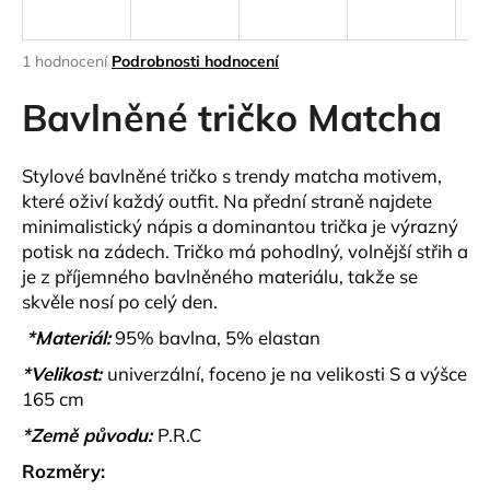
a
j
Průměrné
1 hodnocení
Podrobnosti hodnocení
í
hodnocení
produktu
Bavlněné tričko Matcha
t
je
?
5,0
z
Stylové bavlněné tričko s trendy matcha motivem,
5
které oživí každý outfit. Na přední straně najdete
hvězdiček.
minimalistický nápis a dominantou trička je výrazný
potisk na zádech. Tričko má pohodlný, volnější střih a
HLEDAT
je z příjemného bavlněného materiálu, takže se
skvěle nosí po celý den.
*Materiál:
95% bavlna, 5% elastan
D
o
*Velikost:
univerzální, foceno je na velikosti S a výšce
p
165 cm
o
*Země původu:
P.R.C
r
u
Rozměry: