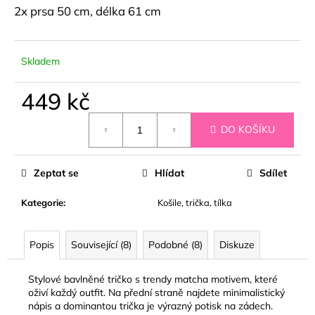
č
2x prsa 50 cm, délka 61 cm
u
j
e
Skladem
m
e
449 kč
Měrná
ČERNÉ
DO KOŠÍKU
cena:
KOŠILOVÉ
ŠATY
ORISELLE
Zeptat se
Hlídat
Sdílet
899
kč
Kategorie
:
Košile, trička, tílka
Popis
Související (8)
Podobné (8)
Diskuze
Stylové bavlněné tričko s trendy matcha motivem, které
oživí každý outfit. Na přední straně najdete minimalistický
nápis a dominantou trička je výrazný potisk na zádech.