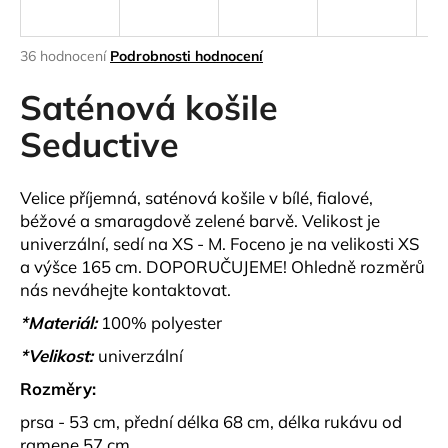
a
j
Průměrné
36 hodnocení
Podrobnosti hodnocení
í
hodnocení
produktu
Saténová košile
t
je
?
4,6
Seductive
z
5
hvězdiček.
Velice příjemná, saténová košile v bílé, fialové,
béžové a smaragdově zelené barvě. Velikost je
HLEDAT
univerzální, sedí na XS - M. Foceno je na velikosti XS
a výšce 165 cm. DOPORUČUJEME! Ohledně rozměrů
nás neváhejte kontaktovat.
D
*Materiál:
100% polyester
o
*Velikost:
univerzální
p
o
Rozměry:
r
prsa - 53 cm, přední délka 68 cm, délka rukávu od
u
ramene 57 cm