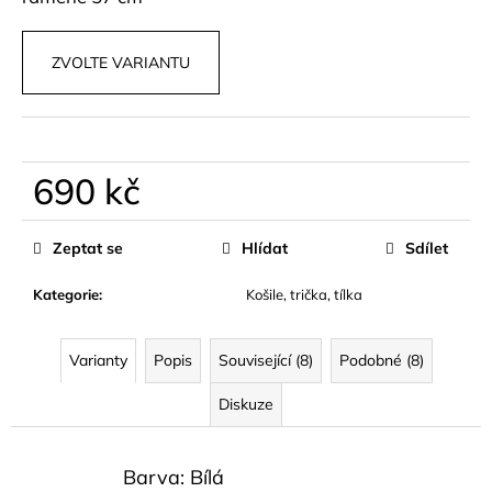
č
u
j
ZVOLTE VARIANTU
e
m
e
690 kč
DŽÍNOVÁ
KOŠILE
Měrná
CROP
cena:
STŘIHU
Zeptat se
Hlídat
Sdílet
HARLEN
799
Kategorie
:
Košile, trička, tílka
kč
Varianty
Popis
Související (8)
Podobné (8)
Diskuze
Barva: Bílá