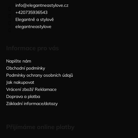
info
@
elegantneastylove.cz
+420735936543
Elegantně a stylově
elegantneastylove
Informace pro vás
Napište nám
Obchodní podmínky
Podmínky ochrany osobních údajů
Jak nakupovat
Vrácení zboží/ Reklamace
Doprava a platba
Základní informace/dotazy
Přijímáme online platby