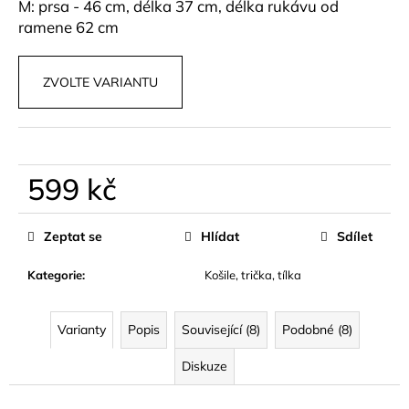
č
M: prsa - 46 cm, délka 37 cm, délka rukávu od
u
ramene 62 cm
j
e
m
ZVOLTE VARIANTU
e
SPORTOVNÍ
SET
599 kč
VÍNOVÝ
A
Měrná
ČERNÝ
cena:
ALLO
Zeptat se
Hlídat
Sdílet
799
kč
Kategorie
:
Košile, trička, tílka
Varianty
Popis
Související (8)
Podobné (8)
Diskuze