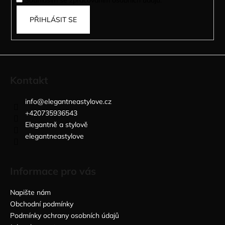
Souhlasím se zpracováním osobních údajů.
PŘIHLÁSIT SE
Kontakt
info
@
elegantneastylove.cz
+420735936543
Elegantně a stylově
elegantneastylove
Informace pro vás
Napište nám
Obchodní podmínky
Podmínky ochrany osobních údajů