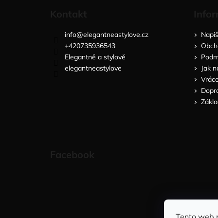
Kontakt
Infor
info
@
elegantneastylove.cz
Napi
+420735936543
Obch
Elegantně a stylově
Podmí
elegantneastylove
Jak n
Vráce
Dopra
Zákla
Facebook
Tento web 