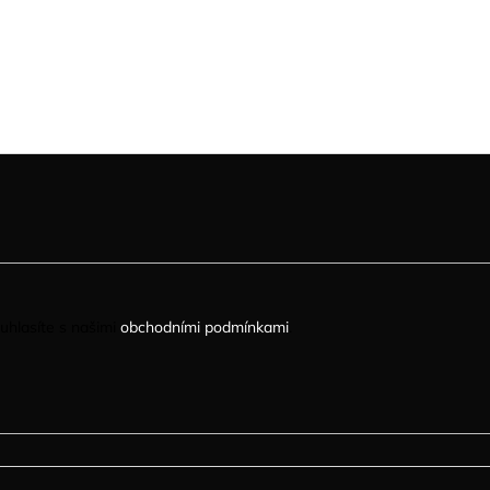
uhlasíte s našimi
obchodními podmínkami
.