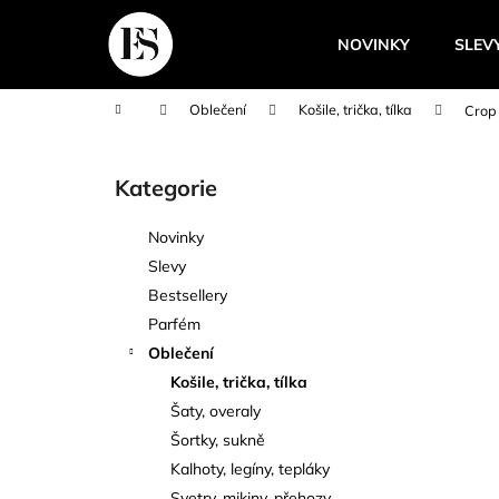
K
Přejít
na
o
NOVINKY
SLEV
obsah
Zpět
Zpět
š
do
do
í
Domů
Oblečení
Košile, trička, tílka
Crop 
k
obchodu
obchodu
P
o
Kategorie
Přeskočit
s
kategorie
t
Novinky
r
Slevy
a
Bestsellery
n
Parfém
n
Oblečení
í
Košile, trička, tílka
p
Šaty, overaly
a
Šortky, sukně
n
Kalhoty, legíny, tepláky
e
Svetry, mikiny, přehozy