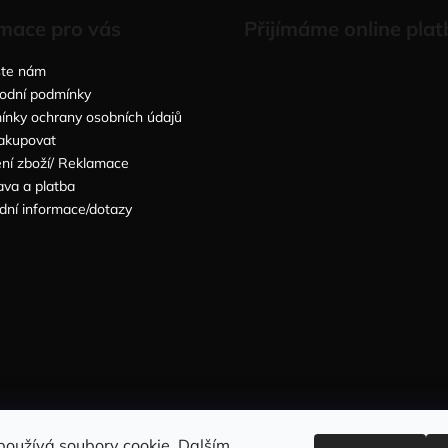
mace pro vás
Přijímáme online plat
šte nám
odní podmínky
nky ochrany osobních údajů
akupovat
ní zboží/ Reklamace
va a platba
dní informace/dotazy
Sleduj nás na INSTAGRAMU
Sleduj nás na FACEBOOKU
používá soubory cookie. Dalším