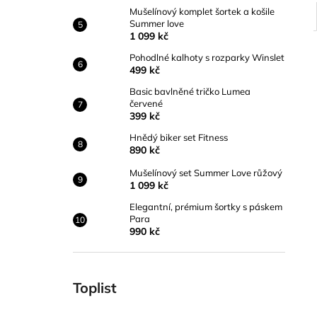
Mušelínový komplet šortek a košile
Summer love
1 099 kč
Pohodlné kalhoty s rozparky Winslet
499 kč
Basic bavlněné tričko Lumea
červené
399 kč
Hnědý biker set Fitness
890 kč
Mušelínový set Summer Love růžový
1 099 kč
Elegantní, prémium šortky s páskem
Para
990 kč
Toplist