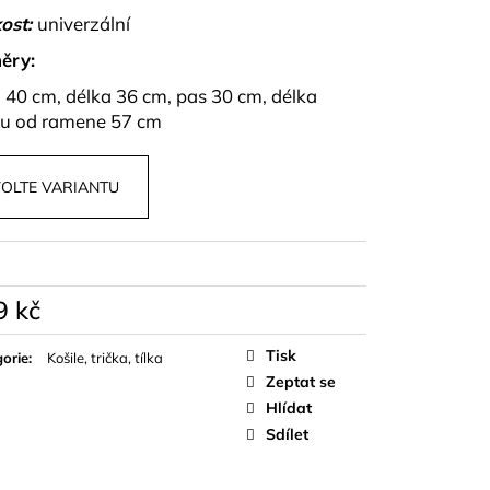
PU A KALHOT S
ost:
univerzální
NZA
ěry:
- 40 cm, délka 36 cm, pas 30 cm, délka
u od ramene 57 cm
OLTE VARIANTU
9 kč
á
Tisk
orie
:
Košile, trička, tílka
Zeptat se
Hlídat
Sdílet