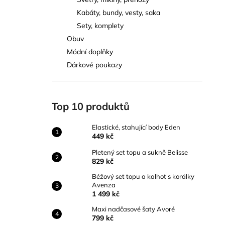
ELASTICKÉ, STAHUJÍCÍ BODY EDEN
l
Kabáty, bundy, vesty, saka
449 kč
Sety, komplety
Obuv
Módní doplňky
Dárkové poukazy
Top 10 produktů
Elastické, stahující body Eden
449 kč
Pletený set topu a sukně Belisse
829 kč
Béžový set topu a kalhot s korálky
Avenza
1 499 kč
Maxi nadčasové šaty Avoré
799 kč