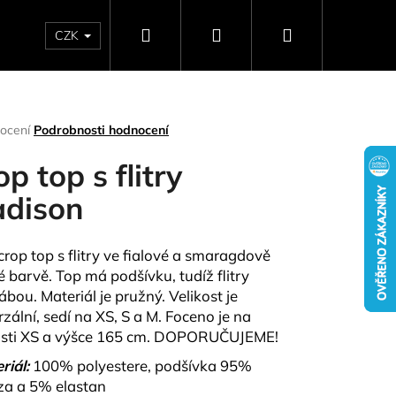
Hledat
Přihlášení
Nákupní
CZK
SELLERY
NAPIŠTE NÁM
DÁRKOVÉ POUKAZY
HO
košík
rné
ocení
Podrobnosti hodnocení
ení
tu
op top s flitry
dison
ček.
crop top s flitry ve fialové a smaragdově
é barvě. Top má podšívku, tudíž flitry
ábou. Materiál je pružný. Velikost je
rzální, sedí na XS, S a M. Foceno je na
osti XS a výšce 165 cm. DOPORUČUJEME!
Následující
riál:
100% polyestere, podšívka 95%
za a 5% elastan