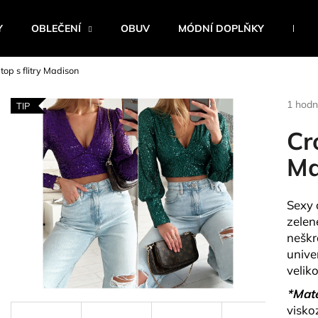
Y
OBLEČENÍ
OBUV
MÓDNÍ DOPLŇKY
BEST
top s flitry Madison
Co potřebujete najít?
Průmě
1 hodn
TIP
hodnoc
produk
Cr
HLEDAT
je
5,0
Ma
z
5
Doporučujeme
hvězdi
Sexy 
zelen
neškr
unive
velik
*Mate
visko