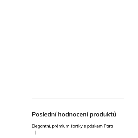
Poslední hodnocení produktů
Elegantní, prémium šortky s páskem Para
|
Hodnocení produktu je 5 z 5 hvězdiček.