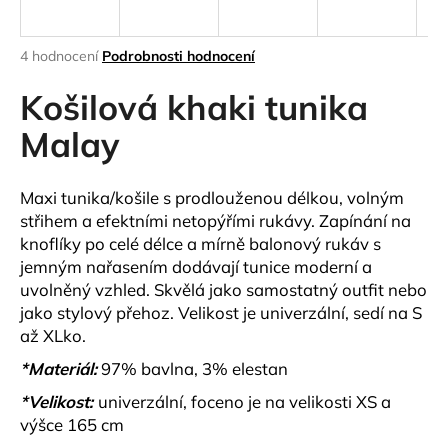
a
j
Průměrné
4 hodnocení
Podrobnosti hodnocení
í
hodnocení
produktu
Košilová khaki tunika
t
je
?
5,0
Malay
z
5
hvězdiček.
Maxi tunika/košile s prodlouženou délkou, volným
střihem a efektními netopýřími rukávy. Zapínání na
HLEDAT
knoflíky po celé délce a mírně balonový rukáv s
jemným nařasením dodávají tunice moderní a
uvolněný vzhled.
Skvělá jako samostatný outfit nebo
jako stylový přehoz.
Velikost je univerzální, sedí na S
D
až XLko.
o
p
*Materiál:
97% bavlna, 3% elestan
o
*Velikost:
univerzální, foceno je na velikosti XS a
r
výšce 165 cm
u