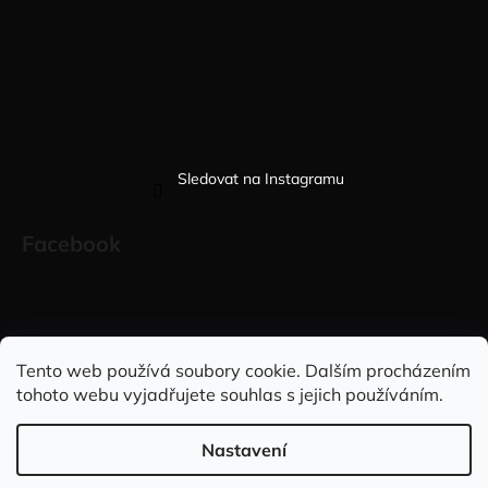
Sledovat na Instagramu
Facebook
Sleduj nás na INSTAGRAMU
Sleduj nás na FACEBOOKU
Tento web používá soubory cookie. Dalším procházením
tohoto webu vyjadřujete souhlas s jejich používáním.
INFORMACE PRO VÁS
Nastavení
Vytvořil Shoptet