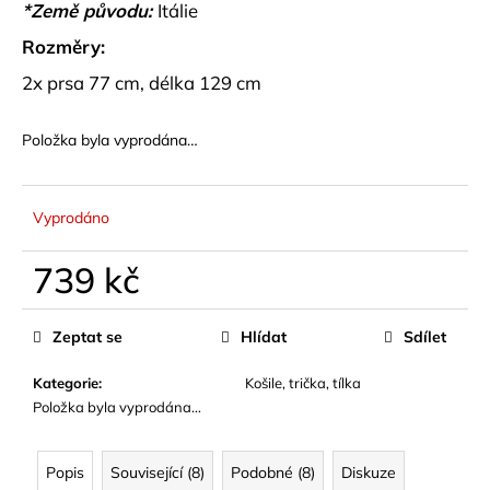
č
*Země původu:
Itálie
u
Rozměry:
j
e
2x prsa 77 cm, délka 129 cm
m
e
Položka byla vyprodána…
ELEGANTNÍ,
PRÉMIUM
Vyprodáno
ŠORTKY
S
PÁSKEM
739 kč
PARA
Měrná
990
cena:
kč
Zeptat se
Hlídat
Sdílet
Kategorie
:
Košile, trička, tílka
Položka byla vyprodána…
Popis
Související (8)
Podobné (8)
Diskuze