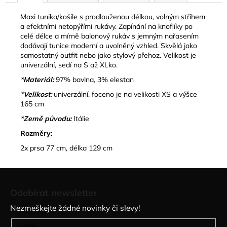
Maxi tunika/košile s prodlouženou délkou, volným střihem
a efektními netopýřími rukávy. Zapínání na knoflíky po
celé délce a mírně balonový rukáv s jemným nařasením
dodávají tunice moderní a uvolněný vzhled.
Skvělá jako
samostatný outfit nebo jako stylový přehoz.
Velikost je
univerzální, sedí na S až XLko.
*Materiál:
97% bavlna, 3% elestan
*Velikost:
univerzální, foceno je na velikosti XS a výšce
165 cm
*Země původu:
Itálie
Rozměry:
2x prsa 77 cm, délka 129 cm
Z
á
Odebírat newsletter
p
Nezmeškejte žádné novinky či slevy!
a
t
E-mail