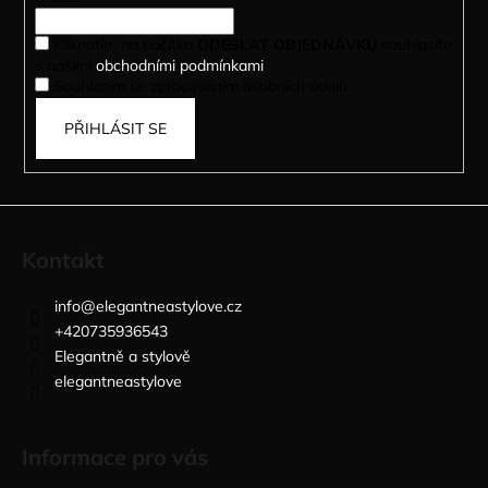
í
Kliknutím na tlačítko
ODESLAT OBJEDNÁVKU
souhlasíte
s našimi
obchodními podmínkami
.
Souhlasím se zpracováním osobních údajů.
PŘIHLÁSIT SE
Kontakt
info
@
elegantneastylove.cz
+420735936543
Elegantně a stylově
elegantneastylove
Informace pro vás