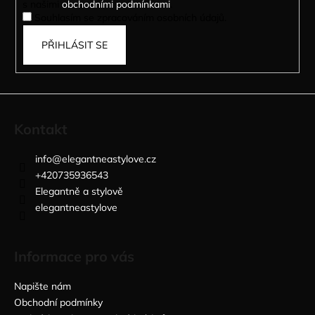
s našimi
obchodními podmínkami
.
Souhlasím se zpracováním osobních údajů.
PŘIHLÁSIT SE
Kontakt
info
@
elegantneastylove.cz
+420735936543
Elegantně a stylově
elegantneastylove
Informace pro vás
Napište nám
Obchodní podmínky