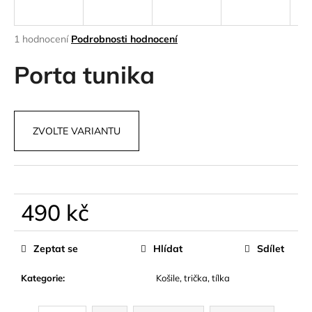
a
j
Průměrné
1 hodnocení
Podrobnosti hodnocení
í
hodnocení
produktu
Porta tunika
t
je
?
5,0
z
5
ZVOLTE VARIANTU
hvězdiček.
HLEDAT
490 kč
D
Měrná
o
cena:
Zeptat se
Hlídat
Sdílet
p
o
Kategorie
:
Košile, trička, tílka
r
u