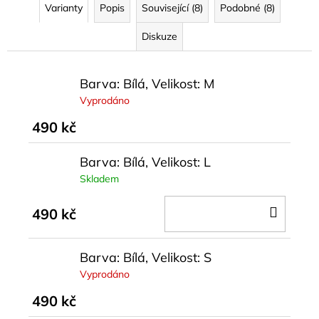
č
Varianty
Popis
Související (8)
Podobné (8)
u
j
Diskuze
e
m
e
Barva: Bílá, Velikost: M
Vyprodáno
ČERNÉ
490 kč
KOŠILOVÉ
ŠATY
ORISELLE
Barva: Bílá, Velikost: L
899
Skladem
kč
DO
490 kč
KOŠÍ
Barva: Bílá, Velikost: S
Vyprodáno
490 kč