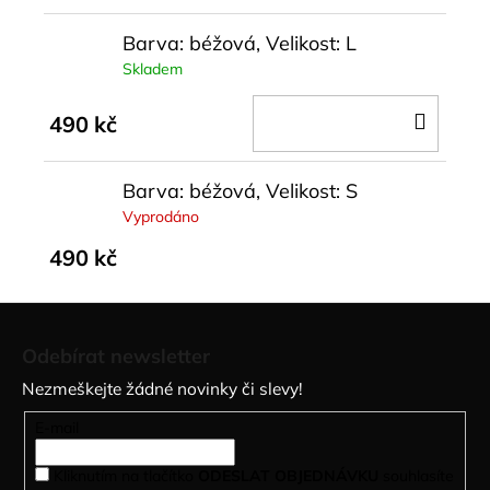
Barva: béžová, Velikost: L
Skladem
DO
490 kč
KOŠÍ
Barva: béžová, Velikost: S
Vyprodáno
490 kč
Z
á
Odebírat newsletter
p
Nezmeškejte žádné novinky či slevy!
a
t
E-mail
í
Kliknutím na tlačítko
ODESLAT OBJEDNÁVKU
souhlasíte