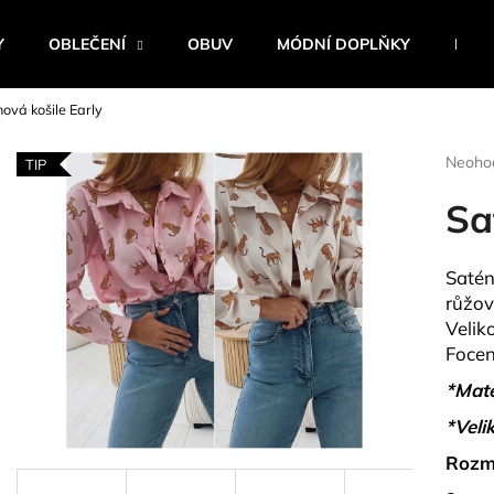
Y
OBLEČENÍ
OBUV
MÓDNÍ DOPLŇKY
BEST
ová košile Early
Co potřebujete najít?
Průmě
Neoho
TIP
hodnoc
produk
Sa
HLEDAT
je
0,0
z
Satén
5
Doporučujeme
růžov
hvězdi
Velik
Focen
*Mate
*Velik
Rozm