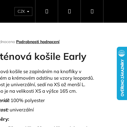
Hledat
Přihlášení
Nákupní
CZK
SELLERY
NAPIŠTE NÁM
DÁRKOVÉ POUKAZY
HO
košík
rné
dnoceno
Podrobnosti hodnocení
ení
tu
ténová košile Early
ová košile se zapínáním na knoflíky v
ém a krémovém odstínu se vzory leopardů.
ček.
ost je univerzální, sedí na XS až menší L.
o je na velikosti XS a výšce 165 cm.
riál:
100% polyester
ost:
univerzální
Následující
ěry: