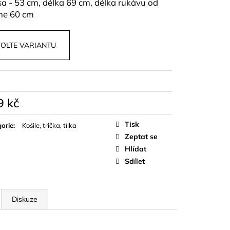
sa - 53 cm, délka 69 cm, délka rukávu od
OPU A SUKNĚ BELISSE
ne 60 cm
OLTE VARIANTU
9 kč
á
Tisk
orie
:
Košile, trička, tílka
Zeptat se
Hlídat
Sdílet
Diskuze