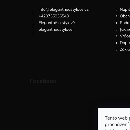
info
@
elegantneastylove.cz
Napi
+420735936543
Obch
Elegantně a stylově
Podmí
elegantneastylove
Jak n
Vráce
Dopra
Zákla
Facebook
Tento web 
procházení