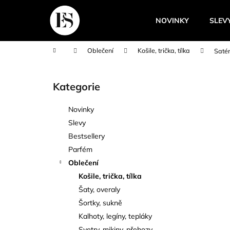
K
Přejít
na
o
NOVINKY
SLEV
obsah
Zpět
Zpět
š
do
do
í
Domů
Oblečení
Košile, trička, tílka
Satén
k
obchodu
obchodu
P
o
Kategorie
Přeskočit
s
kategorie
t
Novinky
r
Slevy
a
Bestsellery
n
Parfém
n
Oblečení
í
Košile, trička, tílka
p
Šaty, overaly
a
Šortky, sukně
n
Kalhoty, legíny, tepláky
e
Svetry, mikiny, přehozy