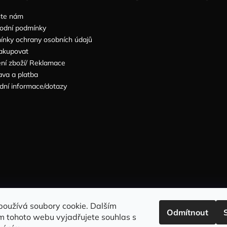
šte nám
odní podmínky
nky ochrany osobních údajů
akupovat
ní zboží/ Reklamace
va a platba
dní informace/dotazy
Sleduj nás na INSTAGRAMU
Sleduj nás na FACEBOOKU
používá soubory cookie. Dalším
Odmítnout
m tohoto webu vyjadřujete souhlas s
INFORMACE PRO VÁS