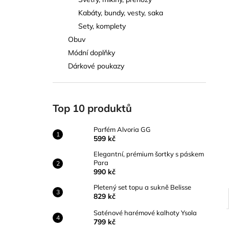
PARFÉM ALVORIA GG
l
Kabáty, bundy, vesty, saka
599 kč
Sety, komplety
Obuv
Módní doplňky
Dárkové poukazy
Top 10 produktů
Parfém Alvoria GG
599 kč
Elegantní, prémium šortky s páskem
Para
990 kč
Pletený set topu a sukně Belisse
829 kč
Saténové harémové kalhoty Ysola
799 kč