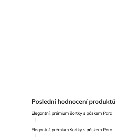
Poslední hodnocení produktů
Elegantní, prémium šortky s páskem Para
|
Hodnocení produktu je 5 z 5 hvězdiček.
Elegantní, prémium šortky s páskem Para
|