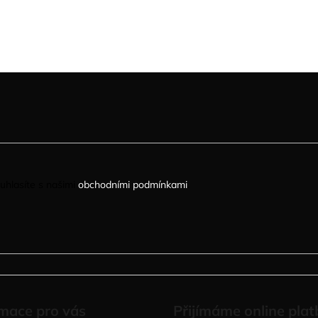
uhlasíte s našimi
obchodními podmínkami
.
mace pro vás
Přijímáme online plat